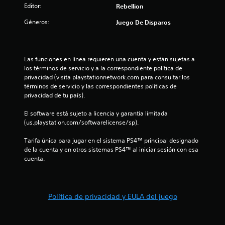
7
Editor:
Rebellion
Géneros:
Juego De Disparos
1
e
Las funciones en línea requieren una cuenta y están sujetas a 
s
los términos de servicio y a la correspondiente política de 
privacidad (visita playstationnetwork.com para consultar los 
t
términos de servicio y las correspondientes políticas de 
privacidad de tu país).
r
El software está sujeto a licencia y garantía limitada 
e
(us.playstation.com/softwarelicense/sp).
l
Tarifa única para jugar en el sistema PS4™ principal designado 
de la cuenta y en otros sistemas PS4™ al iniciar sesión con esa 
l
cuenta.
a
s
Política de privacidad y EULA del juego
d