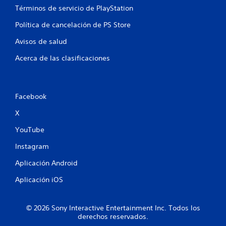
l
Términos de servicio de PlayStation
a
Política de cancelación de PS Store
s
Avisos de salud
e
Acerca de las clasificaciones
n
u
Facebook
n
X
YouTube
t
Instagram
o
Aplicación Android
t
Aplicación iOS
a
l
© 2026 Sony Interactive Entertainment Inc. Todos los
derechos reservados.