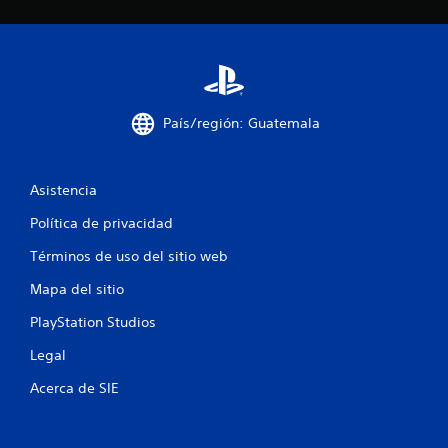
e
c
i
n
País/región: Guatemala
c
o
Asistencia
Política de privacidad
e
Términos de uso del sitio web
s
Mapa del sitio
t
PlayStation Studios
r
Legal
e
Acerca de SIE
l