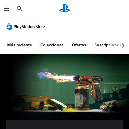
B
u
s
c
a
r
Más reciente
Colecciones
Ofertas
Suscripciones