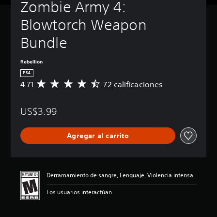
Zombie Army 4: 
Blowtorch Weapon 
Bundle
Rebellion
PS4
4.71
72 calificaciones
C
a
l
US$3.99
i
f
i
Agregar al carrito
c
a
c
i
ó
Derramamiento de sangre, Lenguaje, Violencia intensa
n
p
Los usuarios interactúan
r
o
m