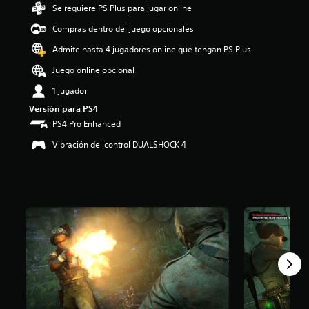
Se requiere PS Plus para jugar online
e
d
Compras dentro del juego opcionales
i
o
Admite hasta 4 jugadores online que tengan PS Plus
:
Juego online opcional
4
.
1 jugador
7
Versión para PS4
1
e
PS4 Pro Enhanced
s
Vibración del control DUALSHOCK 4
t
r
e
l
l
a
s
d
e
c
i
n
c
o