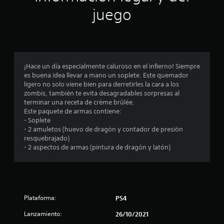
n
juego
p
r
o
¡Hace un día especialmente caluroso en el infierno! Siempre
es buena idea llevar a mano un soplete. Este quemador
m
ligero no solo viene bien para derretirles la cara a los
zombis, también te evita desagradables sorpresas al
e
terminar una receta de crème brûlée.
Este paquete de armas contiene:
d
- Soplete
- 2 amuletos (huevo de dragón y contador de presión
i
resquebrajado)
- 2 aspectos de armas (pintura de dragón y latón)
o
:
4
Plataforma:
PS4
.
Lanzamiento:
26/10/2021