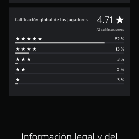
l
i
f
C
i
4.71
Calificación global de los jugadores
c
a
a
72 calificaciones
c
82 %
l
i
o
13 %
n
i
e
3 %
s
f
0 %
i
3 %
c
a
c
i
ó
Información legal y del