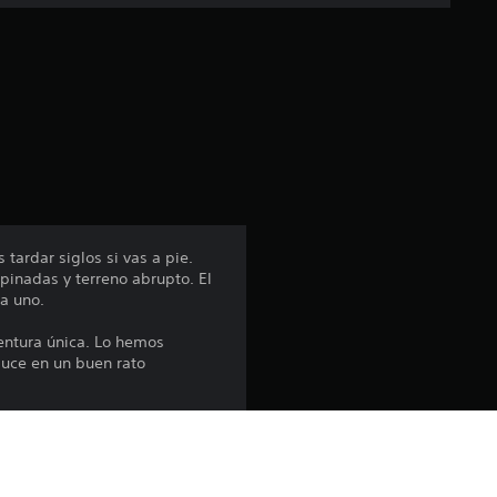
c
a
c
i
ó
n
tardar siglos si vas a pie.
pinadas y terreno abrupto. El
p
da uno.
r
ventura única. Lo hemos
duce en un buen rato
o
m
odo el día. Con un
para gozar de su comodidad y
e