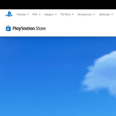
Tienda
PS5
Juegos
PS Plus
Accesorios
Noticias