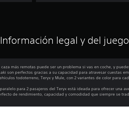
Información legal y del juego
e caza más remotas puede ser un problema si vas en coche, y puedes 
ki son perfectos gracias a su capacidad para atravesar cuestas em
hículos todoterreno, Teryx y Mule, con 2 variantes de color para ca
 paralelo para 2 pasajeros del Teryx está ideada para ofrecer una a
erfecto de rendimiento, capacidad y comodidad que siempre se tra
ulo biplaza potente y de gran capacidad que te acompaña durante t
a la hora de trabajar como de disfrutar, es el compañero perfecto 
y fiables.