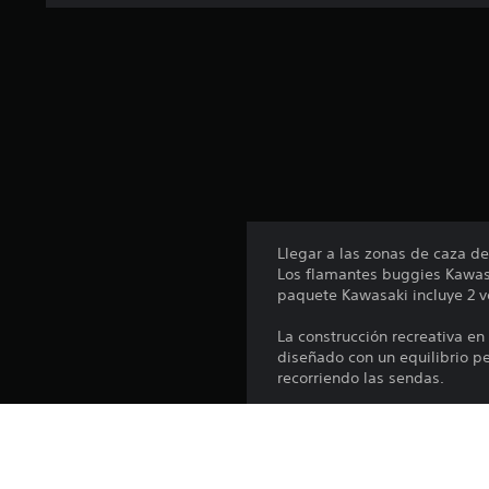
a
l
d
e
6
6
c
a
l
i
f
i
Llegar a las zonas de caza d
c
Los flamantes buggies Kawasa
a
paquete Kawasaki incluye 2 ve
c
i
La construcción recreativa en
o
diseñado con un equilibrio p
n
recorriendo las sendas.
e
s
El MULE PRO-FX™ es un vehíc
rendimiento excelente tanto 
de sus prestaciones robustas 