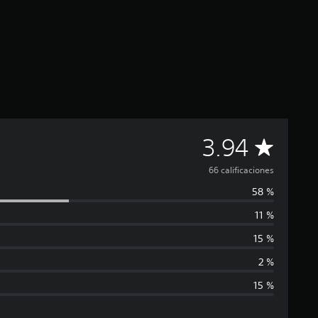
C
3.94
a
66 calificaciones
58 %
l
11 %
i
15 %
f
2 %
15 %
i