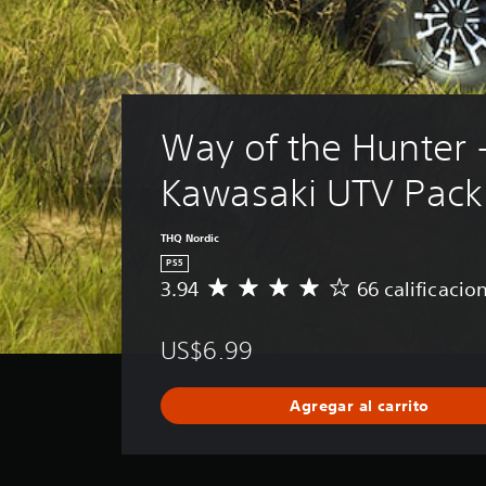
Way of the Hunter -
Kawasaki UTV Pack
THQ Nordic
PS5
3.94
66 calificacio
C
a
l
US$6.99
i
f
i
Agregar al carrito
c
a
c
i