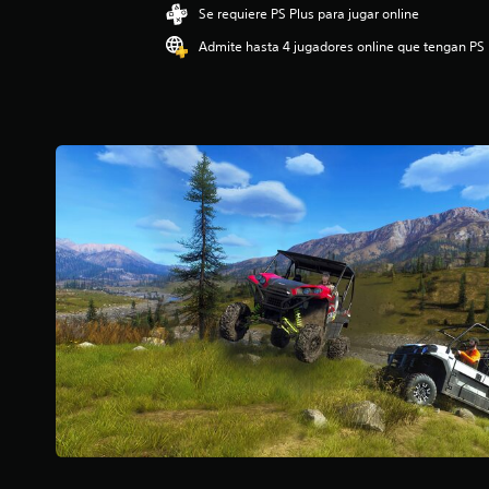
ó
Se requiere PS Plus para jugar online
n
Admite hasta 4 jugadores online que tengan PS 
p
r
o
m
e
d
i
o
:
3
.
9
4
e
s
t
r
e
l
l
a
s