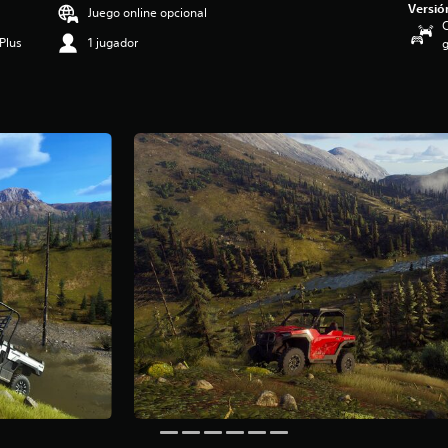
Versió
Juego online opcional
C
Plus
1 jugador
g