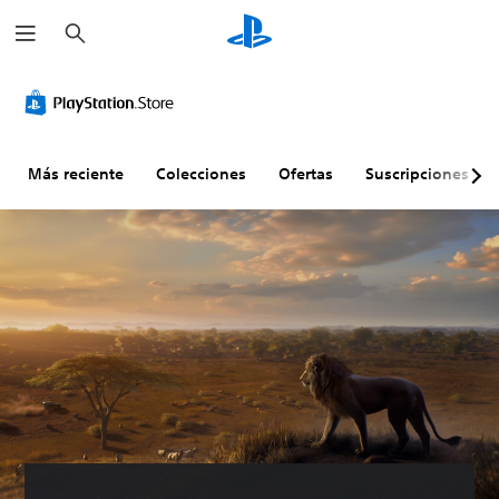
B
u
s
c
a
r
Más reciente
Colecciones
Ofertas
Suscripciones