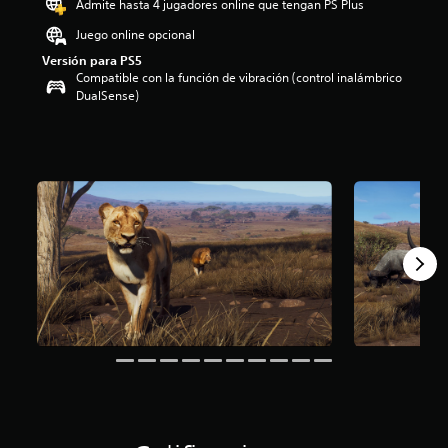
Admite hasta 4 jugadores online que tengan PS Plus
i
o
Juego online opcional
:
Versión para PS5
4
Compatible con la función de vibración (control inalámbrico
.
DualSense)
1
2
e
s
t
r
e
l
l
a
s
d
e
c
i
n
c
o
e
s