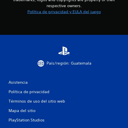
respective owners.
5
Política de privacidad y EULA del juego
c
a
l
i
f
País/región: Guatemala
i
c
Asistencia
Política de privacidad
a
Términos de uso del sitio web
c
Mapa del sitio
i
PlayStation Studios
o