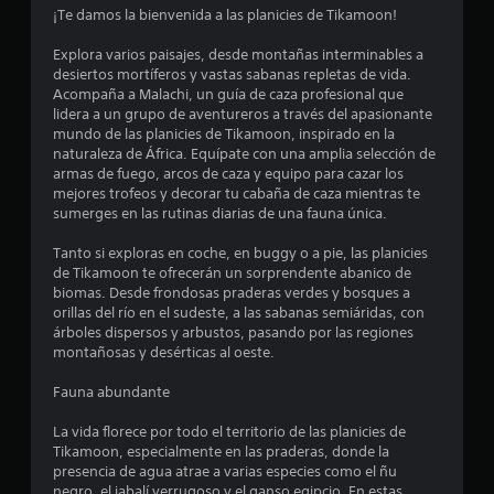
o
¡Te damos la bienvenida a las planicies de Tikamoon!
m
Explora varios paisajes, desde montañas interminables a
desiertos mortíferos y vastas sabanas repletas de vida.
e
Acompaña a Malachi, un guía de caza profesional que
lidera a un grupo de aventureros a través del apasionante
d
mundo de las planicies de Tikamoon, inspirado en la
naturaleza de África. Equípate con una amplia selección de
i
armas de fuego, arcos de caza y equipo para cazar los
mejores trofeos y decorar tu cabaña de caza mientras te
o
sumerges en las rutinas diarias de una fauna única.
:
Tanto si exploras en coche, en buggy o a pie, las planicies
de Tikamoon te ofrecerán un sorprendente abanico de
4
biomas. Desde frondosas praderas verdes y bosques a
orillas del río en el sudeste, a las sabanas semiáridas, con
.
árboles dispersos y arbustos, pasando por las regiones
montañosas y desérticas al oeste.
1
Fauna abundante
2
La vida florece por todo el territorio de las planicies de
Tikamoon, especialmente en las praderas, donde la
e
presencia de agua atrae a varias especies como el ñu
negro, el jabalí verrugoso y el ganso egipcio. En estas