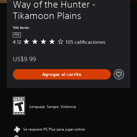
Way of the Hunter - 
Tikamoon Plains
THQ Nordic
PS5
4.12
105 calificaciones
C
a
l
US$9.99
i
f
i
Agregar al carrito
c
a
c
i
ó
n
Lenguaje, Sangre, Violencia
p
r
o
m
Se requiere PS Plus para jugar online
e
d