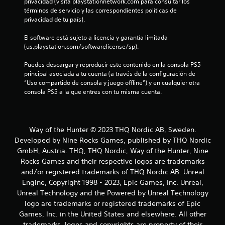
e
privacidad (visita playstationnetwork.com para consultar los 
términos de servicio y las correspondientes políticas de 
n
privacidad de tu país).
u
El software está sujeto a licencia y garantía limitada 
(us.playstation.com/softwarelicense/sp).
n
Puedes descargar y reproducir este contenido en la consola PS5 
t
principal asociada a tu cuenta (a través de la configuración de 
“Uso compartido de consola y juego offline”) y en cualquier otra 
o
consola PS5 a la que entres con tu misma cuenta.
t
a
Way of the Hunter © 2023 THQ Nordic AB, Sweden.
Developed by Nine Rocks Games, published by THQ Nordic
l
GmbH, Austria. THQ, THQ Nordic, Way of the Hunter, Nine
Rocks Games and their respective logos are trademarks
d
and/or registered trademarks of THQ Nordic AB. Unreal
e
Engine, Copyright 1998 - 2023, Epic Games, Inc. Unreal,
Unreal Technology and the Powered by Unreal Technology
1
logo are trademarks or registered trademarks of Epic
Games, Inc. in the United States and elsewhere. All other
0
trademarks, logos and copyrights are property of their