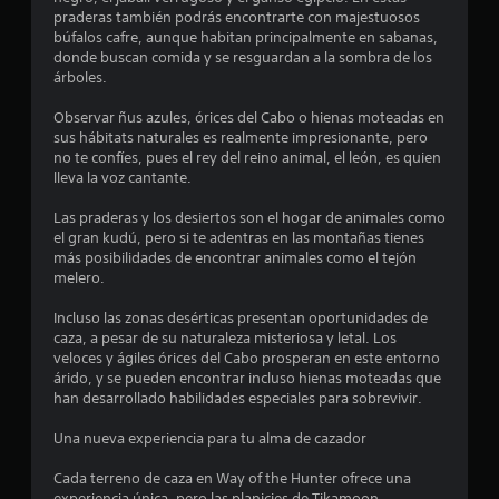
s
praderas también podrás encontrarte con majestuosos
búfalos cafre, aunque habitan principalmente en sabanas,
t
donde buscan comida y se resguardan a la sombra de los
árboles.
r
Observar ñus azules, órices del Cabo o hienas moteadas en
e
sus hábitats naturales es realmente impresionante, pero
no te confíes, pues el rey del reino animal, el león, es quien
l
lleva la voz cantante.
l
Las praderas y los desiertos son el hogar de animales como
el gran kudú, pero si te adentras en las montañas tienes
a
más posibilidades de encontrar animales como el tejón
melero.
s
Incluso las zonas desérticas presentan oportunidades de
d
caza, a pesar de su naturaleza misteriosa y letal. Los
veloces y ágiles órices del Cabo prosperan en este entorno
e
árido, y se pueden encontrar incluso hienas moteadas que
han desarrollado habilidades especiales para sobrevivir.
c
Una nueva experiencia para tu alma de cazador
i
Cada terreno de caza en Way of the Hunter ofrece una
experiencia única, pero las planicies de Tikamoon