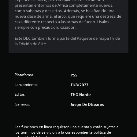
n
presentan entornos de África completamente nuevos,
c
como sabanas y desiertos. Además, se ha añadido una
nueva clase de arma, el arco, que requiere una destreza de
o
caza diferente respecto a las armas de fuego. Úsalos
siempre con precaución, cazador.
e
Este DLC también forma parte del Paquete de mapa 1 y de
la Edición de élite.
s
t
r
Plataforma:
PS5
e
Lanzamiento:
11/8/2023
l
Editor:
THQ Nordic
l
Géneros:
Juego De Disparos
a
s
Las funciones en línea requieren una cuenta y están sujetas a 
los términos de servicio y a la correspondiente política de 