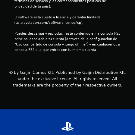
n
términos de servicio y las correspondientes políticas de 
privacidad de tu país).
c
El software está sujeto a licencia y garantía limitada 
o
(us.playstation.com/softwarelicense/sp).
e
Puedes descargar y reproducir este contenido en la consola PS5 
principal asociada a tu cuenta (a través de la configuración de 
s
“Uso compartido de consola y juego offline”) y en cualquier otra 
consola PS5 a la que entres con tu misma cuenta.
t
r
© by Gaijin Games Kft. Published by Gaijin Distribution Kft.
e
under the exclusive license. All rights reserved. All
trademarks are the property of their respective owners.
l
l
a
s
e