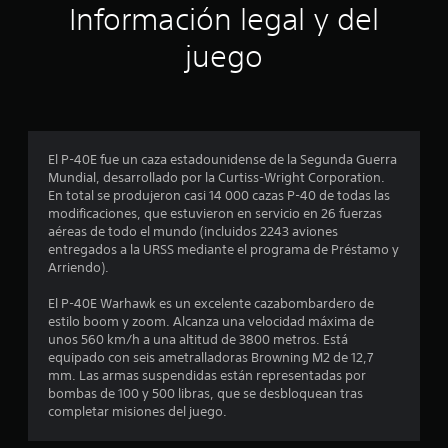
ó
Información legal y del
n
juego
p
r
o
El P-40E fue un caza estadounidense de la Segunda Guerra
Mundial, desarrollado por la Curtiss-Wright Corporation.
m
En total se produjeron casi 14 000 cazas P-40 de todas las
modificaciones, que estuvieron en servicio en 26 fuerzas
e
aéreas de todo el mundo (incluidos 2243 aviones
entregados a la URSS mediante el programa de Préstamo y
d
Arriendo).
i
El P-40E Warhawk es un excelente cazabombardero de
estilo boom y zoom. Alcanza una velocidad máxima de
o
unos 560 km/h a una altitud de 3800 metros. Está
equipado con seis ametralladoras Browning M2 de 12,7
:
mm. Las armas suspendidas están representadas por
bombas de 100 y 500 libras, que se desbloquean tras
1
completar misiones del juego.