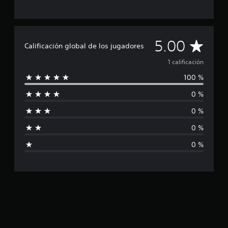
i
o
n
e
C
5.00
s
Calificación global de los jugadores
a
1 calificación
100 %
l
0 %
i
0 %
f
0 %
i
0 %
c
a
c
i