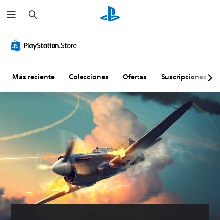
B
u
s
c
a
r
Más reciente
Colecciones
Ofertas
Suscripciones