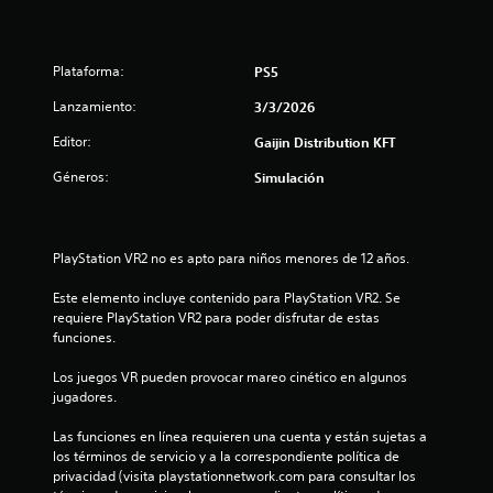
e
s
Plataforma:
PS5
t
Lanzamiento:
3/3/2026
r
Editor:
Gaijin Distribution KFT
e
Géneros:
Simulación
l
l
PlayStation VR2 no es apto para niños menores de 12 años.
a
Este elemento incluye contenido para PlayStation VR2. Se 
requiere PlayStation VR2 para poder disfrutar de estas 
d
funciones.
e
Los juegos VR pueden provocar mareo cinético en algunos 
jugadores.
c
Las funciones en línea requieren una cuenta y están sujetas a 
i
los términos de servicio y a la correspondiente política de 
privacidad (visita playstationnetwork.com para consultar los 