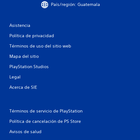
País/región: Guatemala
n
u
Asistencia
n
Política de privacidad
t
Términos de uso del sitio web
o
Mapa del sitio
t
PlayStation Studios
Legal
a
Acerca de SIE
l
d
Términos de servicio de PlayStation
e
Política de cancelación de PS Store
1
Avisos de salud
c