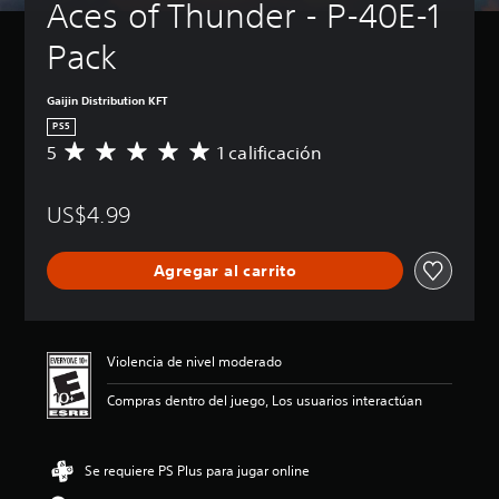
Aces of Thunder - P-40E-1 
Pack
Gaijin Distribution KFT
PS5
5
1 calificación
C
a
l
US$4.99
i
f
i
Agregar al carrito
c
a
c
i
ó
Violencia de nivel moderado
n
p
Compras dentro del juego, Los usuarios interactúan
r
o
m
Se requiere PS Plus para jugar online
e
d