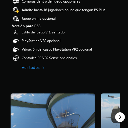
Compras dentro del juego opcionales
i
o
Admite hasta 16 jugadores online que tengan PS Plus
:
Juego online opcional
5
e
Versión para PS5
s
Estilo de juego VR: sentado
t
r
PlayStation VR2 opcional
e
Vibración del casco PlayStation VR2 opcional
l
l
Controles PS VR2 Sense opcionales
a
s
Ver todos
d
e
c
i
n
c
o
e
s
t
r
e