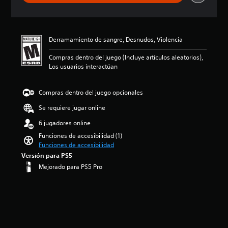
f
o
i
l
c
ú
a
m
Derramamiento de sangre, Desnudos, Violencia
c
e
i
n
Compras dentro del juego (Incluye artículos aleatorios),
o
e
Los usuarios interactúan
n
s
e
d
s
e
Compras dentro del juego opcionales
a
u
Se requiere jugar online
d
6 jugadores online
i
o
Funciones de accesibilidad (1)
i
Funciones de accesibilidad
n
Versión para PS5
d
Mejorado para PS5 Pro
i
v
i
d
u
a
l