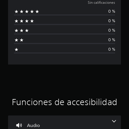
i
Sin calificaciones
0 %
n
0 %
c
0 %
a
0 %
l
0 %
i
f
i
c
a
Funciones de accesibilidad
c
i
Audio