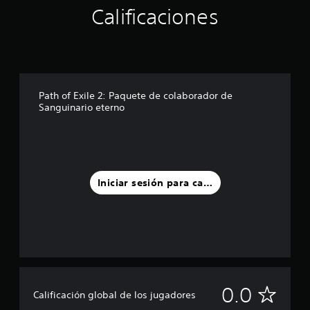
e
Calificaciones
s
.
Path of Exile 2: Paquete de colaborador de
Sanguinario eterno
Iniciar sesión para calificar
S
0.0
Calificación global de los jugadores