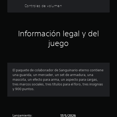
o
Controles de volumen
n
e
s
Información legal y del
juego
El paquete de colaborador de Sanguinario eterno contiene
una guarida, un mercader, un set de armadura, una
mascota, un efecto para arma, un aspecto para cargas,
tres marcos sociales, tres títulos para el foro, tres insignias
y 900 puntos.
Lanzamiento:
17/5/2026