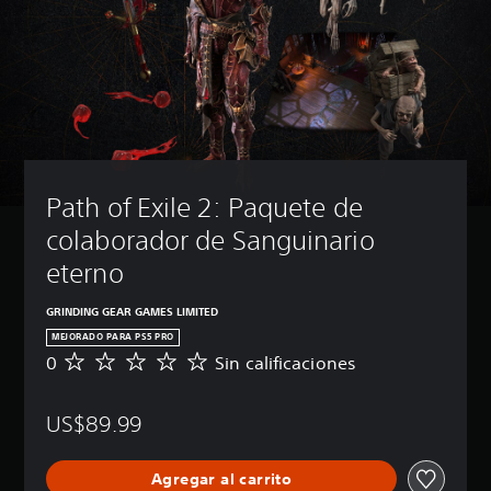
e
d
e
s
r
e
d
u
c
i
Path of Exile 2: Paquete de 
r
y
colaborador de Sanguinario 
s
i
eterno
l
e
GRINDING GEAR GAMES LIMITED
n
MEJORADO PARA PS5 PRO
c
0
Sin calificaciones
S
i
i
a
n
r
US$89.99
c
l
a
o
l
s
Agregar al carrito
i
v