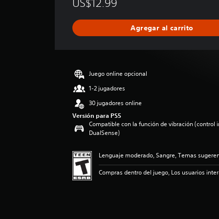
US$12.99
i
f
i
Agregar al carrito
c
a
c
i
ó
Juego online opcional
n
p
1-2 jugadores
r
30 jugadores online
o
m
Versión para PS5
Compatible con la función de vibración (control 
e
DualSense)
d
i
o
Lenguaje moderado, Sangre, Temas sugerent
:
5
Compras dentro del juego, Los usuarios inte
e
s
t
r
e