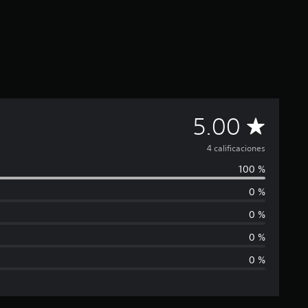
C
5.00
a
4 calificaciones
100 %
l
0 %
i
0 %
f
0 %
0 %
i
c