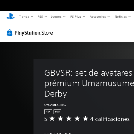
Tienda
PS5
Juegos
PS Plus
Accesorios
Noticias
GBVSR: set de avatares
prémium Umamusume: 
Derby
CYGAMES, INC.
PS4
PS5
5
4 calificaciones
C
a
l