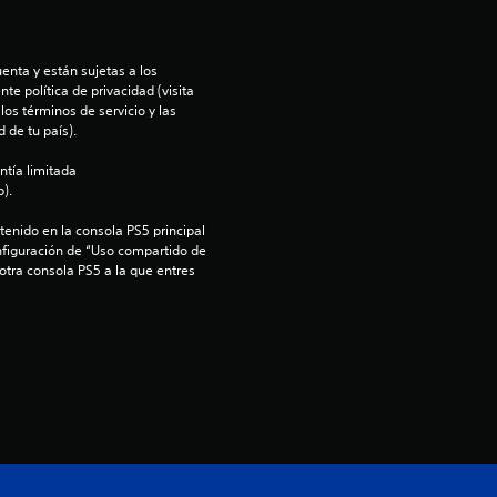
d
i
enta y están sujetas a los 
o
te política de privacidad (visita 
os términos de servicio y las 
:
 de tu país).
ntía limitada 
5
).
e
enido en la consola PS5 principal 
nfiguración de “Uso compartido de 
s
 otra consola PS5 a la que entres 
t
r
e
l