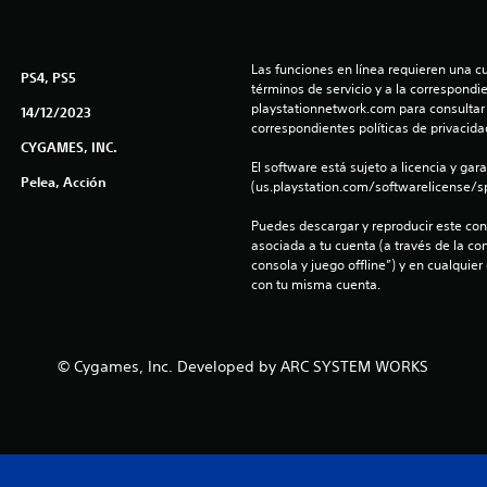
Las funciones en línea requieren una cu
PS4, PS5
términos de servicio y a la correspondien
playstationnetwork.com para consultar l
14/12/2023
correspondientes políticas de privacidad
CYGAMES, INC.
El software está sujeto a licencia y gara
Pelea, Acción
(us.playstation.com/softwarelicense/sp
Puedes descargar y reproducir este cont
asociada a tu cuenta (a través de la co
consola y juego offline”) y en cualquier
con tu misma cuenta.
© Cygames, Inc. Developed by ARC SYSTEM WORKS