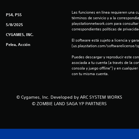
Las funciones en línea requieren una cu
PS4, PS5
términos de servicio y a la correspondien
playstationnetwork.com para consultar l
5/8/2025
correspondientes políticas de privacidad
CYGAMES, INC.
El software está sujeto a licencia y gara
Pelea, Acción
(us.playstation.com/softwarelicense/sp
Puedes descargar y reproducir este cont
asociada a tu cuenta (a través de la co
consola y juego offline”) y en cualquier
con tu misma cuenta.
© Cygames, Inc. Developed by ARC SYSTEM WORKS
© ZOMBIE LAND SAGA YP PARTNERS