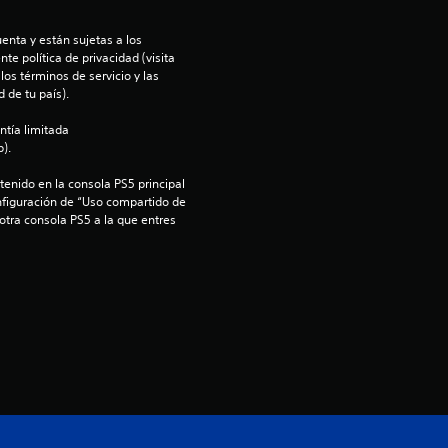
i
enta y están sujetas a los 
te política de privacidad (visita 
o
os términos de servicio y las 
 de tu país).
:
ntía limitada 
).
5
enido en la consola PS5 principal 
e
nfiguración de “Uso compartido de 
 otra consola PS5 a la que entres 
s
t
r
e
l