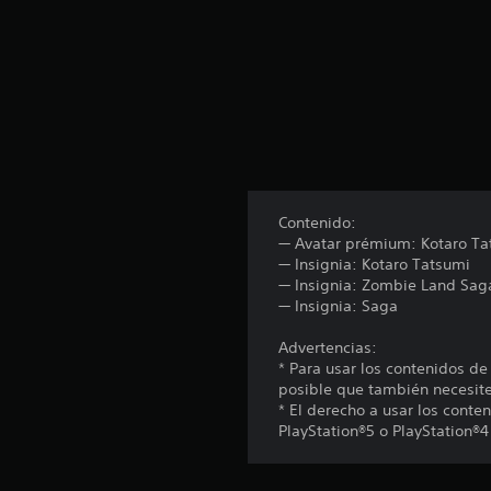
o
t
a
l
d
e
2
c
a
l
i
Contenido:
f
— Avatar prémium: Kotaro Ta
i
— Insignia: Kotaro Tatsumi
c
— Insignia: Zombie Land Sa
a
— Insignia: Saga
c
i
Advertencias:
o
* Para usar los contenidos de
n
posible que también necesites
e
* El derecho a usar los conte
s
PlayStation®5 o PlayStation®4