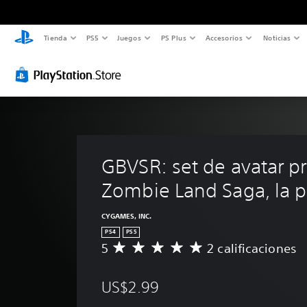
Tienda
PS5
Juegos
PS Plus
Accesorios
Noticias
GBVSR: set de avatar 
Zombie Land Saga, la p
CYGAMES, INC.
PS4
PS5
5
2 calificaciones
C
a
l
US$2.99
i
f