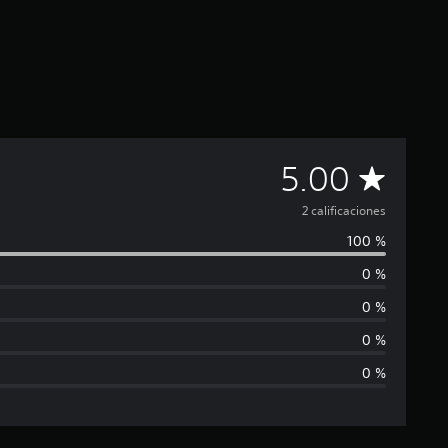
C
5.00
a
2 calificaciones
100 %
l
0 %
i
0 %
f
0 %
0 %
i
c