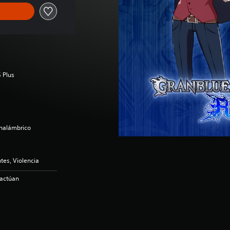
 Plus
inalámbrico
es, Violencia
ractúan