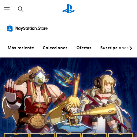
B
u
s
c
a
r
Más reciente
Colecciones
Ofertas
Suscripciones