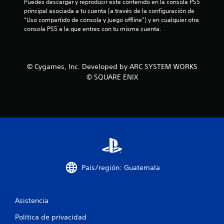
e
Puedes descargar y reproducir este contenido en la consola PS5 
principal asociada a tu cuenta (a través de la configuración de 
s
“Uso compartido de consola y juego offline”) y en cualquier otra 
consola PS5 a la que entres con tu misma cuenta.
t
r
© Cygames, Inc. Developed by ARC SYSTEM WORKS
e
© SQUARE ENIX
l
l
a
s
e
País/región: Guatemala
n
Asistencia
u
Política de privacidad