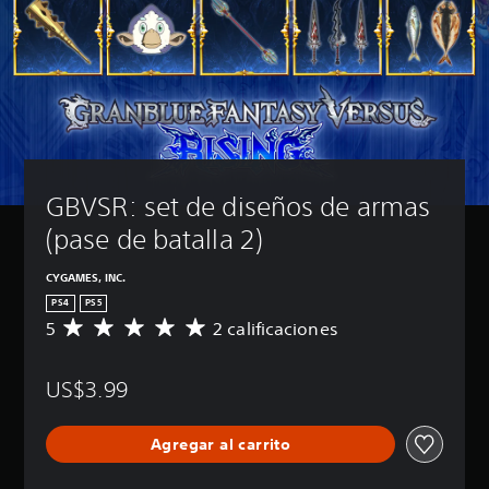
GBVSR: set de diseños de armas 
(pase de batalla 2)
CYGAMES, INC.
PS4
PS5
5
2 calificaciones
C
a
l
US$3.99
i
f
i
Agregar al carrito
c
a
c