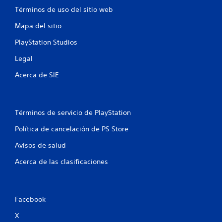
n
Términos de uso del sitio web
t
Mapa del sitio
o
PlayStation Studios
t
Legal
a
Acerca de SIE
l
d
Términos de servicio de PlayStation
e
Política de cancelación de PS Store
2
Avisos de salud
Acerca de las clasificaciones
c
a
Facebook
l
X
i