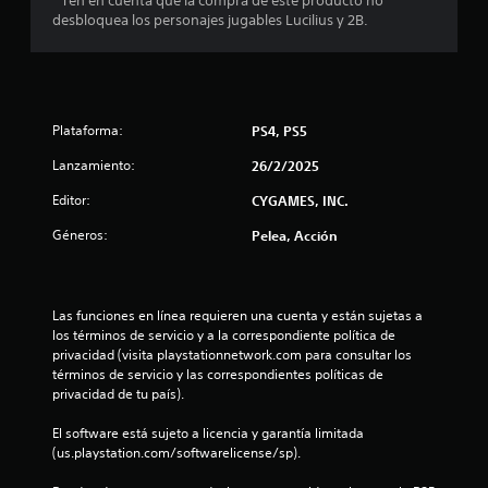
* Ten en cuenta que la compra de este producto no
e
desbloquea los personajes jugables Lucilius y 2B.
l
l
a
Plataforma:
PS4, PS5
s
Lanzamiento:
26/2/2025
Editor:
CYGAMES, INC.
d
Géneros:
Pelea, Acción
e
c
Las funciones en línea requieren una cuenta y están sujetas a 
i
los términos de servicio y a la correspondiente política de 
privacidad (visita playstationnetwork.com para consultar los 
n
términos de servicio y las correspondientes políticas de 
privacidad de tu país).
c
El software está sujeto a licencia y garantía limitada 
o
(us.playstation.com/softwarelicense/sp).