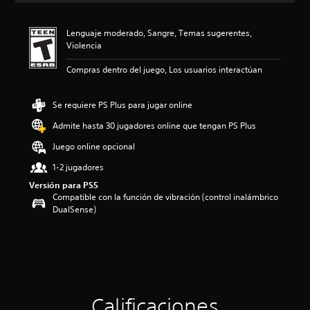
i
ó
Lenguaje moderado, Sangre, Temas sugerentes,
n
Violencia
p
r
Compras dentro del juego, Los usuarios interactúan
o
m
e
Se requiere PS Plus para jugar online
d
i
Admite hasta 30 jugadores online que tengan PS Plus
o
Juego online opcional
:
5
1-2 jugadores
e
Versión para PS5
s
Compatible con la función de vibración (control inalámbrico
t
DualSense)
r
e
l
l
a
s
d
e
Calificaciones
c