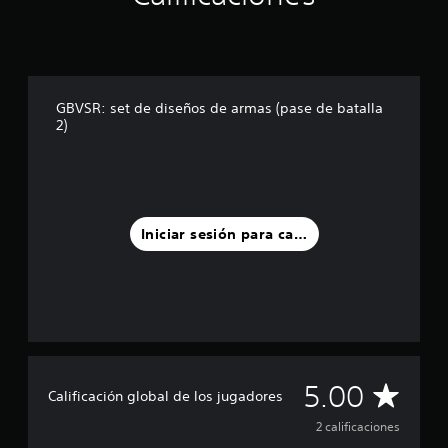
i
n
c
o
e
GBVSR: set de diseños de armas (pase de batalla
s
2)
t
r
e
l
l
a
Iniciar sesión para calificar
s
e
n
u
n
t
o
t
a
C
5.00
Calificación global de los jugadores
l
d
a
2 calificaciones
e