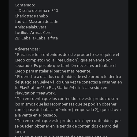
o
Contenido:
— Diseño de arma n.º 10:
m
Charlotta: Kanabo
Ladiva: Máscara de Jade
e
Anila: Nalakuvara
Lucilius: Armas Cero
d
2B: Caballa/Caballa frita
i
Advertencias:
* Para usar los contenidos de este producto se requiere el
o
juego completo (no la Free Edition), que se vende por
separado. Es posible que también necesites actualizar el
:
juego para instalar el parche más reciente.
* El derecho a usar los contenidos de este producto dentro
5
del juego se vuelve válido una vez te conectas a internet en
tu PlayStation®5 o PlayStation®4 e inicias sesión en
e
PlayStation™Network.
* Ten en cuenta que los contenidos de este producto son
s
los mismos que las recompensas que se podían obtener
con el pase de batalla prémium (temporada 2), que estuvo
a la venta en el pasado.
t
* Ten en cuenta que este producto incluye contenidos que
se pueden obtener en la tienda de contenidos dentro del
r
juego.