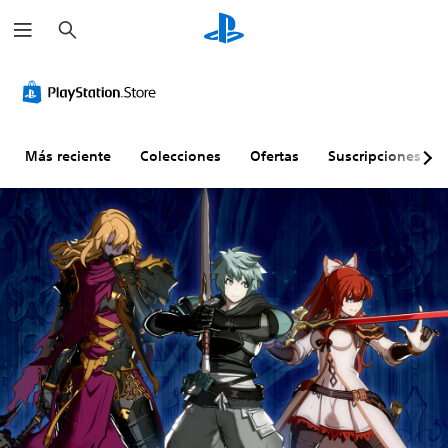
B
u
s
c
a
r
Más reciente
Colecciones
Ofertas
Suscripciones