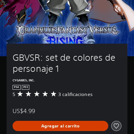
GBVSR: set de colores de 
personaje 1
CYGAMES, INC.
PS4
PS5
5
3 calificaciones
C
a
l
US$4.99
i
f
i
Agregar al carrito
c
a