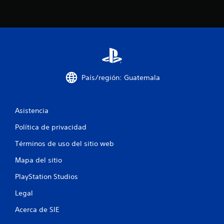
s
t
r
e
l
País/región: Guatemala
l
Asistencia
a
Política de privacidad
s
Términos de uso del sitio web
e
Mapa del sitio
n
PlayStation Studios
u
Legal
n
Acerca de SIE