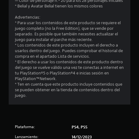
— Color de personaje n.º 20 para los 28 personajes iniciales
m
* Belial y Avatar Belial tienen los mismos colores
e
Advertencias:
* Para usar los contenidos de este producto se requiere el
d
juego completo (no la Free Edition), que se vende por
separado. Es posible que también necesites actualizar el
i
juego para instalar el parche más reciente.
* Los contenidos de este producto incluyen el derecho a
o
usarlos dentro del juego. Puedes comprobar el historial de
compra en el apartado Lista de servicios.
:
* El derecho a usar los contenidos de este producto dentro
del juego se vuelve válido una vez te conectas a internet en
5
tu PlayStation®5 o PlayStation®4 e inicias sesión en
PlayStation™Network.
e
* Ten en cuenta que este producto incluye contenidos que
se pueden obtener en la tienda de contenidos dentro del
s
juego.
t
r
Plataforma:
PS4, PS5
e
Lanzamiento:
14/12/2023