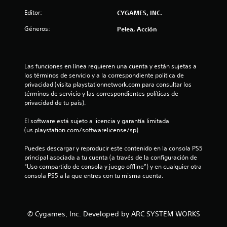
l
Editor:
CYGAMES, INC.
l
Géneros:
Pelea, Acción
a
s
Las funciones en línea requieren una cuenta y están sujetas a 
los términos de servicio y a la correspondiente política de 
d
privacidad (visita playstationnetwork.com para consultar los 
términos de servicio y las correspondientes políticas de 
e
privacidad de tu país).
c
El software está sujeto a licencia y garantía limitada 
(us.playstation.com/softwarelicense/sp).
i
Puedes descargar y reproducir este contenido en la consola PS5 
n
principal asociada a tu cuenta (a través de la configuración de 
“Uso compartido de consola y juego offline”) y en cualquier otra 
c
consola PS5 a la que entres con tu misma cuenta.
o
e
© Cygames, Inc. Developed by ARC SYSTEM WORKS