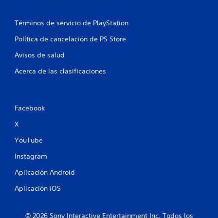
t
o
Términos de servicio de PlayStation
t
Política de cancelación de PS Store
a
Avisos de salud
Acerca de las clasificaciones
l
d
e
Facebook
X
3
YouTube
c
Instagram
a
Aplicación Android
l
Aplicación iOS
i
© 2026 Sony Interactive Entertainment Inc. Todos los