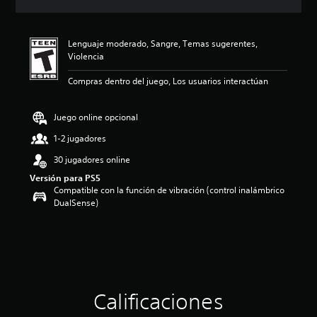
c
i
ó
Lenguaje moderado, Sangre, Temas sugerentes,
n
Violencia
p
r
Compras dentro del juego, Los usuarios interactúan
o
m
e
Juego online opcional
d
i
1-2 jugadores
o
30 jugadores online
:
5
Versión para PS5
e
Compatible con la función de vibración (control inalámbrico
s
DualSense)
t
r
e
l
l
a
s
Calificaciones
d
e