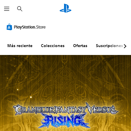
B
u
s
c
a
r
Más reciente
Colecciones
Ofertas
Suscripciones