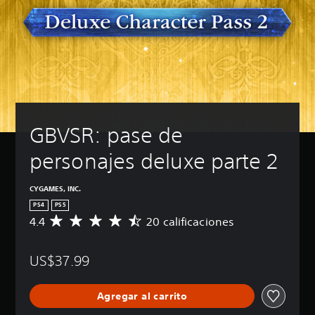
GBVSR: pase de 
personajes deluxe parte 2
CYGAMES, INC.
PS4
PS5
4.4
20 calificaciones
C
a
l
US$37.99
i
f
i
Agregar al carrito
c
a