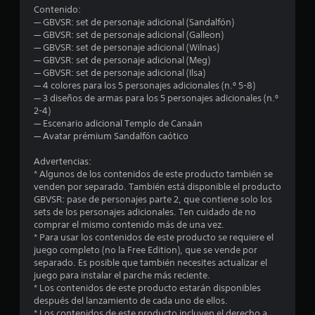
o
Contenido:
— GBVSR: set de personaje adicional (Sandalfón)
m
— GBVSR: set de personaje adicional (Galleon)
— GBVSR: set de personaje adicional (Wilnas)
e
— GBVSR: set de personaje adicional (Meg)
— GBVSR: set de personaje adicional (Ilsa)
d
— 4 colores para los 5 personajes adicionales (n.º 5-8)
— 3 diseños de armas para los 5 personajes adicionales (n.º
i
2-4)
— Escenario adicional Templo de Canaán
o
— Avatar prémium Sandalfón caótico
:
Advertencias:
* Algunos de los contenidos de este producto también se
4
venden por separado. También está disponible el producto
GBVSR: pase de personajes parte 2, que contiene solo los
.
sets de los personajes adicionales. Ten cuidado de no
comprar el mismo contenido más de una vez.
4
* Para usar los contenidos de este producto se requiere el
juego completo (no la Free Edition), que se vende por
separado. Es posible que también necesites actualizar el
e
juego para instalar el parche más reciente.
* Los contenidos de este producto estarán disponibles
s
después del lanzamiento de cada uno de ellos.
* Los contenidos de este producto incluyen el derecho a