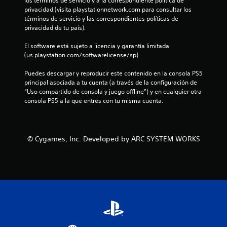
c
los términos de servicio y a la correspondiente política de 
privacidad (visita playstationnetwork.com para consultar los 
o
términos de servicio y las correspondientes políticas de 
privacidad de tu país).
e
El software está sujeto a licencia y garantía limitada 
s
(us.playstation.com/softwarelicense/sp).
t
Puedes descargar y reproducir este contenido en la consola PS5 
principal asociada a tu cuenta (a través de la configuración de 
“Uso compartido de consola y juego offline”) y en cualquier otra 
r
consola PS5 a la que entres con tu misma cuenta.
e
l
© Cygames, Inc. Developed by ARC SYSTEM WORKS
l
a
s
e