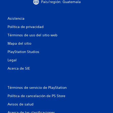
n
País/región: Guatemala
u
n
Asistencia
t
Política de privacidad
Términos de uso del sitio web
o
Mapa del sitio
t
PlayStation Studios
a
Legal
l
Acerca de SIE
d
e
Términos de servicio de PlayStation
2
Política de cancelación de PS Store
0
Avisos de salud
c
Acerca de las clasificaciones