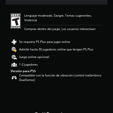
c
i
ó
Lenguaje moderado, Sangre, Temas sugerentes,
n
Violencia
p
r
Compras dentro del juego, Los usuarios interactúan
o
m
e
Se requiere PS Plus para jugar online
d
i
Admite hasta 30 jugadores online que tengan PS Plus
o
Juego online opcional
:
4
1-2 jugadores
.
Versión para PS5
4
Compatible con la función de vibración (control inalámbrico
e
DualSense)
s
t
r
e
l
l
a
s