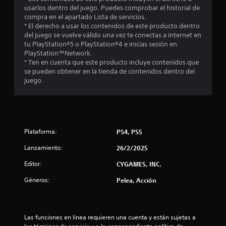
t
usarlos dentro del juego. Puedes comprobar el historial de
compra en el apartado Lista de servicios.
r
* El derecho a usar los contenidos de este producto dentro
del juego se vuelve válido una vez te conectas a internet en
e
tu PlayStation®5 o PlayStation®4 e inicias sesión en
PlayStation™Network.
l
* Ten en cuenta que este producto incluye contenidos que
se pueden obtener en la tienda de contenidos dentro del
l
juego.
a
s
d
Plataforma:
PS4, PS5
Lanzamiento:
26/2/2025
e
Editor:
CYGAMES, INC.
c
Géneros:
Pelea, Acción
i
n
Las funciones en línea requieren una cuenta y están sujetas a 