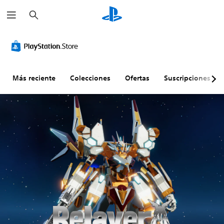
B
u
s
c
a
r
Más reciente
Colecciones
Ofertas
Suscripciones