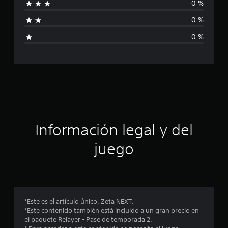
0 %
a
0 %
l
0 %
i
f
i
c
a
Información legal y del
c
juego
i
o
n
*Este es el artículo único, Zeta NEXT.
*Este contenido también está incluido a un gran precio en
e
el paquete Relayer - Pase de temporada 2.