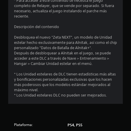
* Para acceder a este contenido se necesita el juego
s
completo de Relayer, que se vende por separado. Si fuera
necesario, actualiza el juego instalando el parche más
reciente.
Descripción del contenido
Desbloquea el nuevo "Zeta NEXT", un modelo de Unidad
estelar hecho exclusivamente para Alnitak, así como el chip
personalizado "Datos de Batalla de Alnitak+".
Después de desbloquear a Alnitak en el juego, se puede
acceder a este DLC a través de Nave > Entrenamiento >
Hangar > Cambiar Unidad estelar en el menú.
* Los Unidad estelares de DLC tienen estadísticas más altas
y bonificaciones personalizadas exclusivas que los hacen
más poderosos que los modelos estándar mejorados al
máximo nivel.
* Los Unidad estelares DLC no pueden ser mejorados.
Plataforma:
PS4, PS5