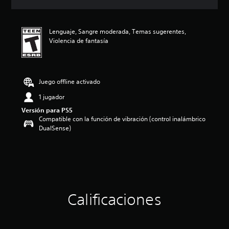
i
c
a
Lenguaje, Sangre moderada, Temas sugerentes,
c
Violencia de fantasía
i
o
n
e
s
Juego offline activado
1 jugador
Versión para PS5
Compatible con la función de vibración (control inalámbrico
DualSense)
Calificaciones