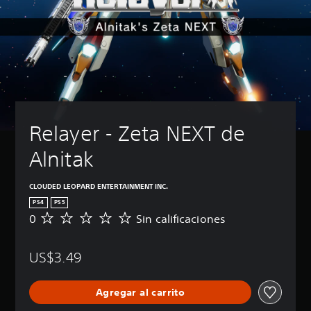
Relayer - Zeta NEXT de 
Alnitak
CLOUDED LEOPARD ENTERTAINMENT INC.
PS4
PS5
0
Sin calificaciones
S
i
n
US$3.49
c
a
l
Agregar al carrito
i
f