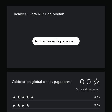
Relayer - Zeta NEXT de Alnitak
Iniciar sesión para calificar
S
0.0
Calificación global de los jugadores
i
Sin calificaciones
0 %
n
0 %
c