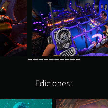
Ediciones:
W
e