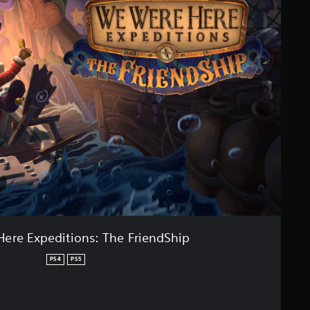
ere Expeditions: The FriendShip
PS4
PS5