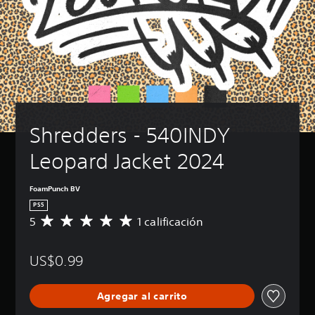
Shredders - 540INDY 
Leopard Jacket 2024
FoamPunch BV
PS5
5
1 calificación
C
a
l
US$0.99
i
f
i
Agregar al carrito
c
a