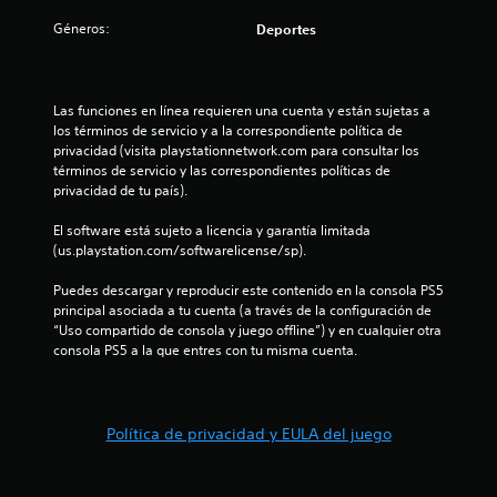
:
Géneros:
Deportes
1
e
Las funciones en línea requieren una cuenta y están sujetas a 
los términos de servicio y a la correspondiente política de 
s
privacidad (visita playstationnetwork.com para consultar los 
términos de servicio y las correspondientes políticas de 
t
privacidad de tu país).
El software está sujeto a licencia y garantía limitada 
r
(us.playstation.com/softwarelicense/sp).
e
Puedes descargar y reproducir este contenido en la consola PS5 
principal asociada a tu cuenta (a través de la configuración de 
l
“Uso compartido de consola y juego offline”) y en cualquier otra 
consola PS5 a la que entres con tu misma cuenta.
l
a
Política de privacidad y EULA del juego
d
e