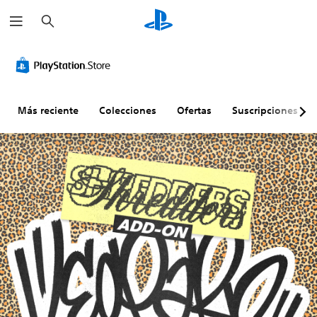
B
u
s
c
a
r
Más reciente
Colecciones
Ofertas
Suscripciones