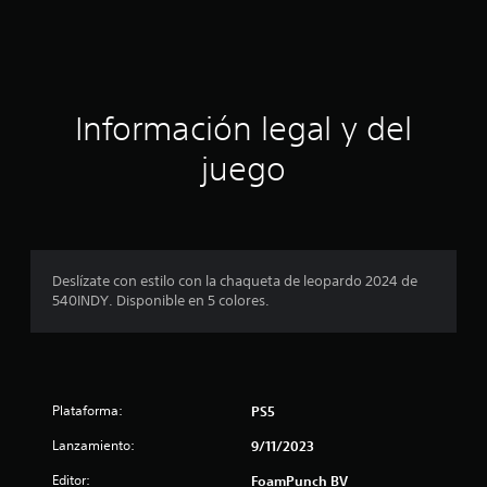
c
i
ó
Información legal y del
n
juego
p
r
o
Deslízate con estilo con la chaqueta de leopardo 2024 de
540INDY. Disponible en 5 colores.
m
e
d
Plataforma:
PS5
i
Lanzamiento:
9/11/2023
o
Editor:
FoamPunch BV