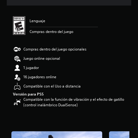
c
i
ó
n
Lenguaje
p
r
Compras dentro del juego
o
m
e
Compras dentro del juego opcionales
d
Juego online opcional
i
o
1 jugador
:
5
16 jugadores online
e
Compatible con el Uso a distancia
s
t
Versión para PS5
r
Compatible con la función de vibración y el efecto de gatillo
e
(control inalámbrico DualSense)
l
l
a
s
d
e