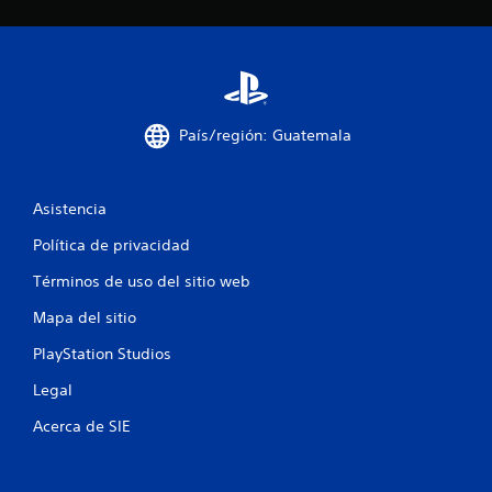
c
i
n
País/región: Guatemala
c
o
Asistencia
e
Política de privacidad
s
Términos de uso del sitio web
t
Mapa del sitio
r
PlayStation Studios
e
Legal
Acerca de SIE
l
l