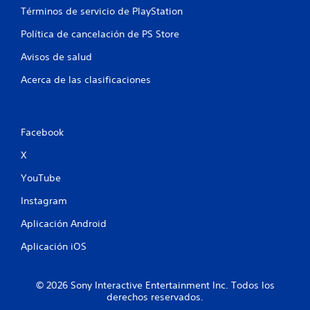
a
Términos de servicio de PlayStation
Política de cancelación de PS Store
s
Avisos de salud
e
Acerca de las clasificaciones
n
u
Facebook
n
X
t
YouTube
o
Instagram
t
Aplicación Android
a
Aplicación iOS
l
© 2026 Sony Interactive Entertainment Inc. Todos los
d
derechos reservados.