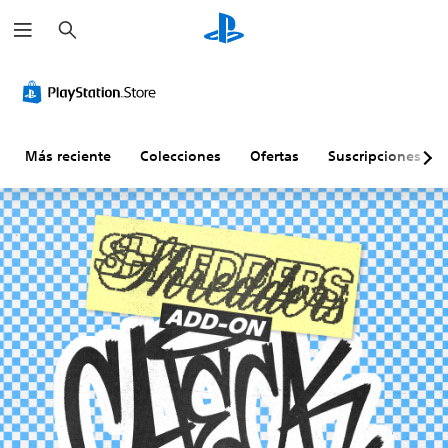
B
u
s
c
a
r
Más reciente
Colecciones
Ofertas
Suscripciones