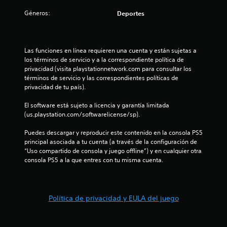
:
Géneros:
Deportes
1
e
Las funciones en línea requieren una cuenta y están sujetas a 
los términos de servicio y a la correspondiente política de 
s
privacidad (visita playstationnetwork.com para consultar los 
términos de servicio y las correspondientes políticas de 
t
privacidad de tu país).
El software está sujeto a licencia y garantía limitada 
r
(us.playstation.com/softwarelicense/sp).
e
Puedes descargar y reproducir este contenido en la consola PS5 
principal asociada a tu cuenta (a través de la configuración de 
l
“Uso compartido de consola y juego offline”) y en cualquier otra 
consola PS5 a la que entres con tu misma cuenta.
l
a
Política de privacidad y EULA del juego
d
e