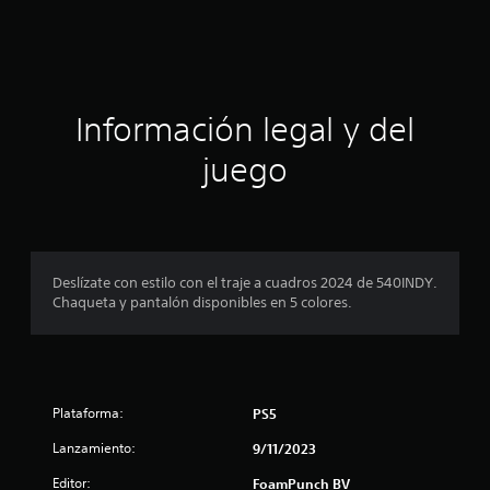
c
i
ó
Información legal y del
n
juego
p
r
o
Deslízate con estilo con el traje a cuadros 2024 de 540INDY.
Chaqueta y pantalón disponibles en 5 colores.
m
e
d
Plataforma:
PS5
i
Lanzamiento:
9/11/2023
o
Editor:
FoamPunch BV