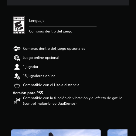
c
i
ó
n
Lenguaje
p
r
Compras dentro del juego
o
m
e
Compras dentro del juego opcionales
d
Juego online opcional
i
o
1 jugador
:
5
16 jugadores online
e
Compatible con el Uso a distancia
s
t
Versión para PS5
r
Compatible con la función de vibración y el efecto de gatillo
e
(control inalámbrico DualSense)
l
l
a
s
d
e