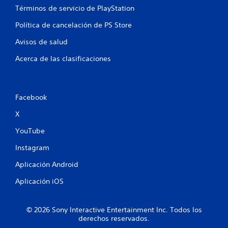
a
Términos de servicio de PlayStation
Política de cancelación de PS Store
s
Avisos de salud
e
Acerca de las clasificaciones
n
u
Facebook
n
X
t
YouTube
o
Instagram
t
Aplicación Android
a
Aplicación iOS
l
© 2026 Sony Interactive Entertainment Inc. Todos los
d
derechos reservados.