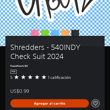
Shredders - 540INDY 
Check Suit 2024
FoamPunch BV
PS5
5
1 calificación
C
a
l
US$0.99
i
f
i
Agregar al carrito
c
a