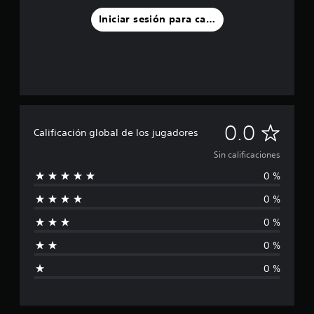
Iniciar sesión para calificar
S
0.0
Calificación global de los jugadores
i
Sin calificaciones
0 %
n
0 %
c
0 %
a
0 %
l
0 %
i
f