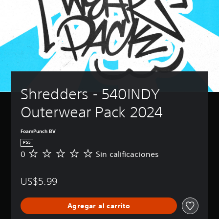
Shredders - 540INDY 
Outerwear Pack 2024
FoamPunch BV
PS5
0
Sin calificaciones
S
i
n
US$5.99
c
a
l
Agregar al carrito
i
f