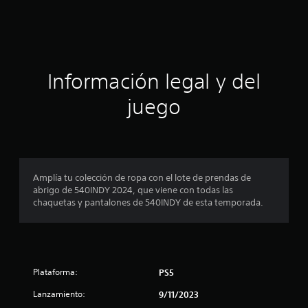
i
c
a
Información legal y del
c
juego
i
o
n
Amplía tu colección de ropa con el lote de prendas de
abrigo de 540INDY 2024, que viene con todas las
e
chaquetas y pantalones de 540INDY de esta temporada.
s
Plataforma:
PS5
Lanzamiento:
9/11/2023