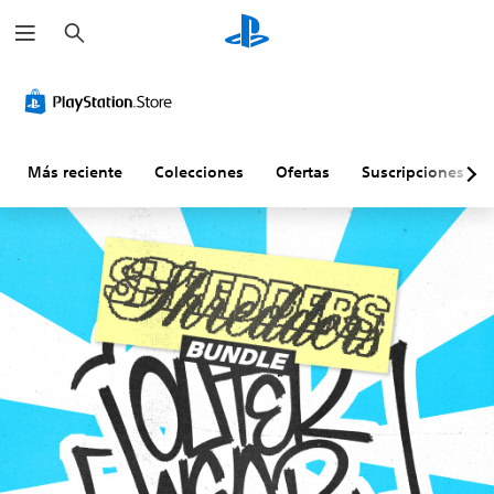
B
u
s
c
a
r
Más reciente
Colecciones
Ofertas
Suscripciones