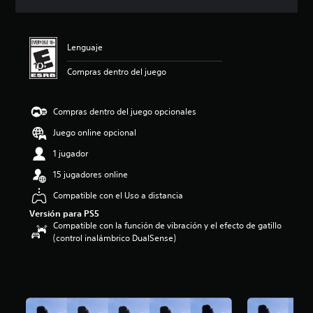
i
c
a
c
Lenguaje
i
o
Compras dentro del juego
n
e
s
Compras dentro del juego opcionales
Juego online opcional
1 jugador
15 jugadores online
Compatible con el Uso a distancia
Versión para PS5
Compatible con la función de vibración y el efecto de gatillo
(control inalámbrico DualSense)