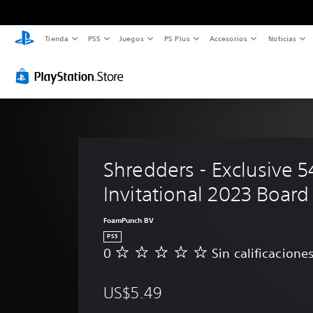
Tienda
PS5
Juegos
PS Plus
Accesorios
Noticias
Shredders - Exclusive 
Invitational 2023 Board
FoamPunch BV
PS5
0
Sin calificacione
S
i
n
US$5.49
c
a