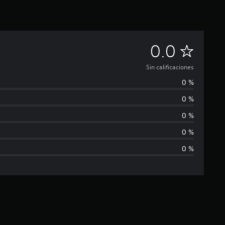
S
0.0
i
Sin calificaciones
0 %
n
0 %
c
0 %
a
0 %
0 %
l
i
f
i