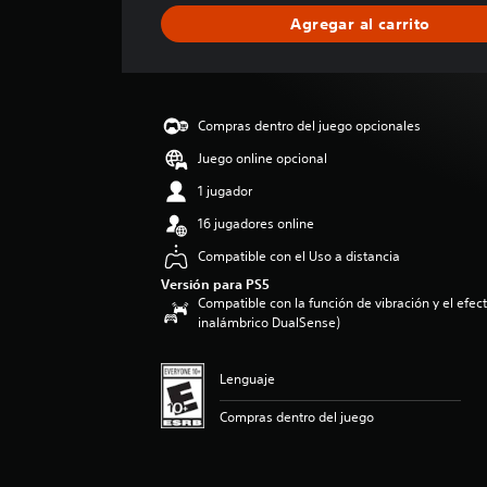
l
Agregar al carrito
i
f
i
c
a
Compras dentro del juego opcionales
c
i
Juego online opcional
o
1 jugador
n
e
16 jugadores online
s
Compatible con el Uso a distancia
Versión para PS5
Compatible con la función de vibración y el efecto
inalámbrico DualSense)
Lenguaje
Compras dentro del juego