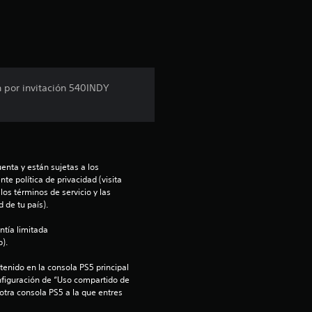
c
a
c
n por invitación 540INDY
i
o
n
enta y están sujetas a los 
te política de privacidad (visita 
e
os términos de servicio y las 
 de tu país).
s
ntía limitada 
).
enido en la consola PS5 principal 
nfiguración de “Uso compartido de 
 otra consola PS5 a la que entres 