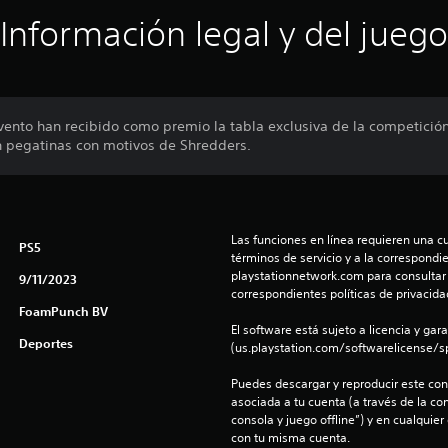
Información legal y del juego
evento han recibido como premio la tabla exclusiva de la competició
n pegatinas con motivos de Shredders.
Las funciones en línea requieren una cu
PS5
términos de servicio y a la correspondien
playstationnetwork.com para consultar l
9/11/2023
correspondientes políticas de privacidad
FoamPunch BV
El software está sujeto a licencia y gara
Deportes
(us.playstation.com/softwarelicense/sp
Puedes descargar y reproducir este cont
asociada a tu cuenta (a través de la co
consola y juego offline”) y en cualquier
con tu misma cuenta.