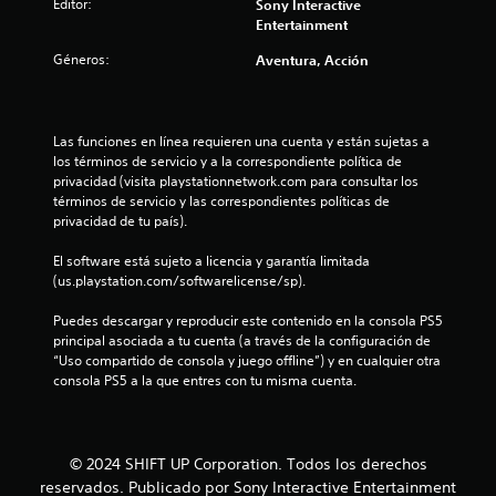
Editor:
Sony Interactive
i
s
s
a
o
Entertainment
e
d
i
t
n
a
n
u
Géneros:
Aventura, Acción
t
l
s
t
a
a
d
e
l
a
s
r
r
e
q
a
e
Las funciones en línea requieren una cuenta y están sujetas a 
b
l
u
c
d
los términos de servicio y a la correspondiente política de 
o
e
t
e
privacidad (visita playstationnetwork.com para consultar los 
d
t
d
i
d
términos de servicio y las correspondientes políticas de 
o
e
v
o
privacidad de tu país).
e
b
n
o
r
e
e
s
.
El software está sujeto a licencia y garantía limitada 
2
s
s
s
(us.playstation.com/softwarelicense/sp).
c
o
P
8
u
n
Puedes descargar y reproducir este contenido en la consola PS5 
u
m
m
principal asociada a tu cuenta (a través de la configuración de 
e
9
p
á
“Uso compartido de consola y juego offline”) y en cualquier otra 
d
l
s
consola PS5 a la que entres con tu misma cuenta.
e
4
i
f
s
r
á
j
l
c
c
u
a
i
g
© 2024 SHIFT UP Corporation. Todos los derechos
s
a
l
a
reservados. Publicado por Sony Interactive Entertainment
i