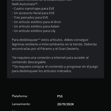
l
e
a
j
NieR:Automata™:
t
o
n
q
- Cuatro nanotrajes para EVE
u
s
e
u
- Un accesorio facial para EVE
g
r
e
m
e
- Tres peinados para EVE
a
v
i
s
- Un artículo estético para el dron
e
r
e
g
e
- Un artículo estético para Adam
n
s
o
p
- Un artículo estético para Lily
l
t
i
s
u
o
n
,
e
Para desbloquear** estos artículos, debes conseguir
s
l
p
e
d
lágrimas estelares e intercambiarlas en la tienda. Deberías
r
l
a
u
encontrarlas por el Páramo y el Gran Desierto.
á
a
e
n
l
p
m
o
*Se requiere una conexión a internet para acceder al
s
i
s
e
í
contenido descargable.
a
d
n
r
**Se requiere comprar el contenido y progresar en el juego
c
o
e
t
l
para desbloquear los artículos indicados.
s
i
o
o
(
o
n
s
s
a
n
y
s
c
u
e
o
o
c
b
n
s
i
Plataforma:
PS5
n
j
i
r
o
e
d
á
Lanzamiento:
20/11/2024
n
t
t
o
p
e
o
s