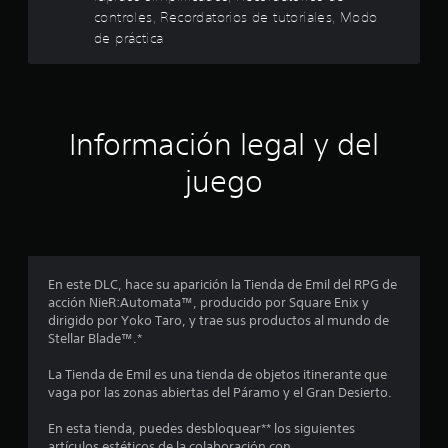
d
o
t
a
controles, Recordatorios de tutoriales, Modo
u
i
l
c
b
de práctica
c
r
o
l
i
l
a
n
e
r
o
c
t
e
s
s
e
r
l
j
r
a
n
o
Información legal y del
d
l
s
i
y
a
t
v
s
juego
e
s
e
e
t
a
l
i
c
L
l
d
c
o
i
e
k
s
d
i
d
s
p
a
e
.
e
d
En este DLC, hace su aparición la Tienda de Emil del RPG de
n
s
r
e
acción NieR:Automata™, producido por Square Enix y
a
s
a
dirigido por Yoko Taro, y trae sus productos al mundo de
c
S
f
o
u
Stellar Blade™.*
e
í
n
d
o
p
o
a
i
La Tienda de Emil es una tienda de objetos itinerante que
p
u
j
o
vaga por las zonas abiertas del Páramo y el Gran Desierto.
e
a
e
e
p
r
d
s
a
En esta tienda, puedes desbloquear** los siguientes
s
a
e
,
r
artículos estéticos de la colaboración con