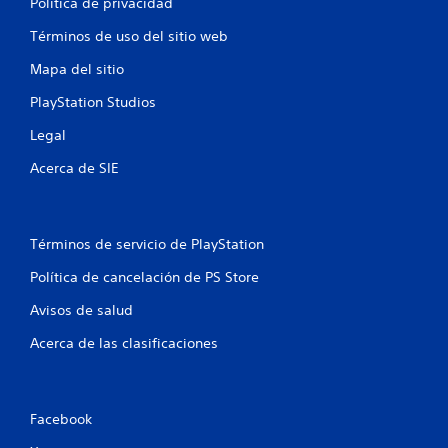
Política de privacidad
i
o
Términos de uso del sitio web
n
e
Mapa del sitio
s
PlayStation Studios
s
i
Legal
m
u
Acerca de SIE
l
t
á
Términos de servicio de PlayStation
n
e
Política de cancelación de PS Store
a
s
Avisos de salud
d
Acerca de las clasificaciones
e
b
o
t
Facebook
o
n