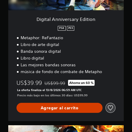
i
n
s
m
v
a
P
p
e
l
u
l
r
g
Digital Anniversary Edition
e
e
s
u
d
t
a
n
PS4
PS5
e
o
r
a
s
s
Metaphor: ReFantazio
y
s
r
.
E
o
Libro de arte digital
e
d
p
Banda sonora digital
v
i
c
i
Libro digital
t
i
s
i
Las mejores bandas sonoras
o
a
o
n
música de fondo de combate de Metapho
r
n
e
l
s
US$39.99
US$99.99
Ahorra un 60 %
a
Rebajado del precio original de US$99.99
p
i
La oferta finaliza el 13/8/2026 06:59 AM UTC
a
n
Precio más bajo en los últimos 30 días: US$99.99
r
f
a
o
i
Agregar al carrito
r
n
m
v
a
e
c
E
r
i