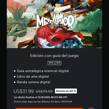
d
t
ó
i
i
n
c
r
d
i
l
e
ó
o
t
n
s
u
c
j
t
o
o
o
n
y
r
g
s
i
u
t
a
í
i
l
a
c
Edición con guía del juego
d
d
k
e
e
s
PS4
PS5
l
l
.
g
Guía estratégica esencial digital
j
a
u
Libro de arte digital
m
S
e
Banda sonora digital
e
e
g
p
p
o
US$31.99
US$79.99
l
Ahorra un 60 %
Rebajado del precio original de US$79.99
u
a
La oferta finaliza el 13/8/2026 06:59 AM UTC
e
y
Precio más bajo en los últimos 30 días: US$79.99
d
e
e
n