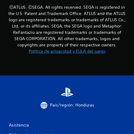
ⒸATLUS. ⒸSEGA. All rights reserved. SEGA is registered in
S
the U.S. Patent and Trademark Office. ATLUS and the ATLUS
e
logo are registered trademarks or trademarks of ATLUS Co.,
p
Ltd. or its affiliates. SEGA, the SEGA logo and Metaphor:
u
ReFantazio are registered trademarks or trademarks of
e
SEGA CORPORATION. All other trademarks, logos and
d
copyrights are property of their respective owners.
e
Política de privacidad y EULA del juego
j
u
g
a
r
s
i
n
p
País/región: Honduras
u
l
s
a
Asistencia
c