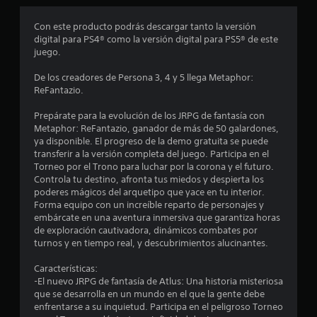
l
c
e
P
d
Con este producto podrás descargar tanto la versión
u
o
e
digital para PS4® como la versión digital para PS5® de este
e
s
juego.
d
e
j
e
u
De los creadores de Persona 3, 4 y 5 llega Metaphor:
s
g
s
ReFantazio.
c
a
r
r
t
Prepárate para la evolución de los JRPG de fantasía con
e
y
Metaphor: ReFantazio, ganador de más de 50 galardones,
a
d
r
ya disponible. El progreso de la demo gratuita se puede
r
e
transferir a la versión completa del juego. Participa en el
p
s
e
Torneo por el Trono para luchar por la corona y el futuro.
u
p
Controla tu destino, afronta tus miedos y despierta los
n
l
poderes mágicos del arquetipo que yace en tu interior.
l
t
a
Forma equipo con un increíble reparto de personajes y
o
z
embárcate en una aventura inmersiva que garantiza horas
l
s
a
de exploración cautivadora, dinámicos combates por
d
r
turnos y en tiempo real, y descubrimientos alucinantes.
a
e
t
g
e
Características:
s
u
p
-El nuevo JRPG de fantasía de Atlus: Una historia misteriosa
a
o
que se desarrolla en un mundo en el que la gente debe
e
r
r
enfrentarse a su inquietud. Participa en el peligroso Torneo
d
l