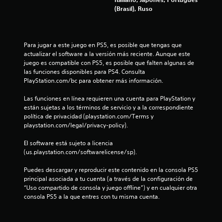
i
d
e
(Brasil), Ruso
e
l
o
n
o
t
d
n
r
e
Para jugar a este juego en PS5, es posible que tengas que 
o
j
actualizar el software a la versión más reciente. Aunque este 
d
e
a
juego es compatible con PS5, es posible que falten algunas de 
e
s
las funciones disponibles para PS4. Consulta 
u
s
t
PlayStation.com/bc para obtener más información.
n
e
l
.
Las funciones en línea requieren una cuenta para PlayStation y 
í
están sujetas a los términos de servicio y a la correspondiente 
m
política de privacidad (playstation.com/Terms y 
i
playstation.com/legal/privacy-policy).
t
e
El software está sujeto a licencia 
d
(us.playstation.com/softwarelicense/sp).
e
t
Puedes descargar y reproducir este contenido en la consola PS5 
i
principal asociada a tu cuenta (a través de la configuración de 
e
“Uso compartido de consola y juego offline”) y en cualquier otra 
m
consola PS5 a la que entres con tu misma cuenta.
p
o
.