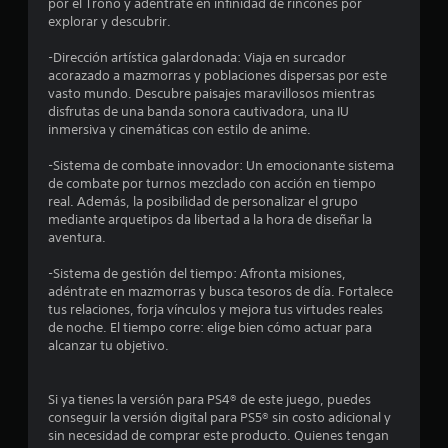
por el Trono y adéntrate en infinidad de rincones por
n
a
o
explorar y descubrir.
d
s
o
u
m
-Dirección artística galardonada: Viaja en surcador
m
e
acorazado a mazmorras y poblaciones dispersas por este
a
n
n
vasto mundo. Descubre paisajes maravillosos mientras
n
ú
disfrutas de una banda sonora cautivadora, una IU
u
t
s
inmersiva y cinemáticas con estilo de anime.
a
s
l
o
i
-Sistema de combate innovador: Un emocionante sistema
p
n
de combate por turnos mezclado con acción en tiempo
a
t
n
real. Además, la posibilidad de personalizar el grupo
r
e
mediante arquetipos da libertad a la hora de diseñar la
a
a
c
aventura.
q
e
u
l
s
-Sistema de gestión del tiempo: Afronta misiones,
e
i
adéntrate en mazmorras y busca tesoros de día. Fortalece
p
d
d
tus relaciones, forja vínculos y mejora tus virtudes reales
u
a
de noche. El tiempo corre: elige bien cómo actuar para
e
d
e
alcanzar tu objetivo.
d
d
a
e
2
s
p
Si ya tienes la versión para PS4® de este juego, puedes
v
u
2
conseguir la versión digital para PS5® sin costo adicional y
o
l
sin necesidad de comprar este producto. Quienes tengan
l