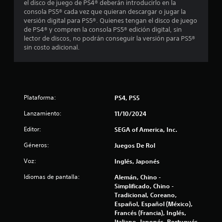
s
4
el disco de juego de PS4® deberán introducirlo en la
v
a
consola PS5® cada vez que quieran descargar o jugar la
e
r
versión digital para PS5®. Quienes tengan el disco de juego
0
r
l
de PS4® y compren la consola PS5® edición digital, sin
a
o
lector de discos, no podrán conseguir la versión para PS5®
4
l
s
sin costo adicional.
j
b
c
u
o
e
t
a
g
o
o
n
l
e
Plataforma:
PS4, PS5
e
x
s
i
a
Lanzamiento:
11/10/2024
r
c
á
Editor:
SEGA of America, Inc.
t
f
p
a
i
Géneros:
Juegos De Rol
m
i
d
e
Voz:
a
Inglés, Japonés
n
c
m
t
Idiomas de pantalla:
Alemán, Chino -
e
e
a
Simplificado, Chino -
n
d
Tradicional, Coreano,
t
o
Español, Español (México),
c
e
n
Francés (Francia), Inglés,
o
d
Italiano, Japonés, Portugués