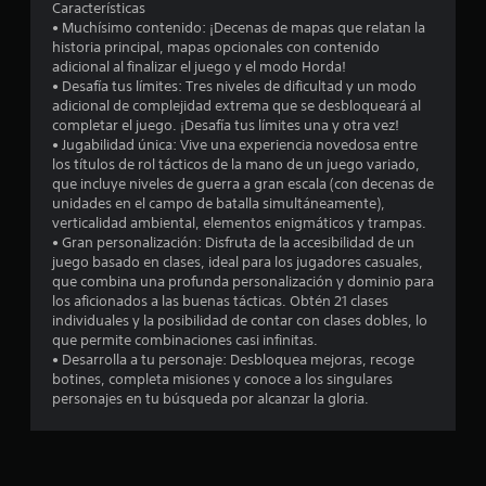
9
Características
• Muchísimo contenido: ¡Decenas de mapas que relatan la
historia principal, mapas opcionales con contenido
e
adicional al finalizar el juego y el modo Horda!
• Desafía tus límites: Tres niveles de dificultad y un modo
s
adicional de complejidad extrema que se desbloqueará al
completar el juego. ¡Desafía tus límites una y otra vez!
t
• Jugabilidad única: Vive una experiencia novedosa entre
los títulos de rol tácticos de la mano de un juego variado,
r
que incluye niveles de guerra a gran escala (con decenas de
unidades en el campo de batalla simultáneamente),
e
verticalidad ambiental, elementos enigmáticos y trampas.
• Gran personalización: Disfruta de la accesibilidad de un
l
juego basado en clases, ideal para los jugadores casuales,
que combina una profunda personalización y dominio para
l
los aficionados a las buenas tácticas. Obtén 21 clases
individuales y la posibilidad de contar con clases dobles, lo
a
que permite combinaciones casi infinitas.
• Desarrolla a tu personaje: Desbloquea mejoras, recoge
s
botines, completa misiones y conoce a los singulares
personajes en tu búsqueda por alcanzar la gloria.
d
e