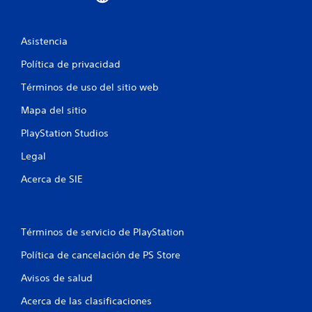
e
9
Asistencia
7
Política de privacidad
c
Términos de uso del sitio web
a
Mapa del sitio
l
PlayStation Studios
i
Legal
f
Acerca de SIE
i
c
Términos de servicio de PlayStation
a
Política de cancelación de PS Store
Avisos de salud
c
Acerca de las clasificaciones
i