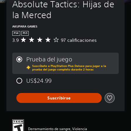
Absolute Tactics: Hijas de 
la Merced
AKUPARA GAMES
PS4
PS5
3.9
97 calificaciones
C
a
l
i
Prueba del juego
f
Suscríbete a PlayStation Plus Deluxe para jugar a la
i
prueba del juego completo durante 2 horas
c
a
US$24.99
c
i
ó
Suscribirse
n
p
r
o
m
e
Derramamiento de sangre, Violencia
d