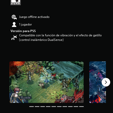
i
o
:
Juego offline activado
3
.
1 jugador
9
e
Versión para PS5
Compatible con la función de vibración y el efecto de gatillo
s
(control inalámbrico DualSense)
t
r
e
l
l
a
s
d
e
c
i
n
c
o
e
s
t