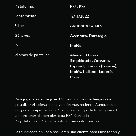
c
Plataforma:
PS4, PS5
i
Lanzamiento:
17/11/2022
n
Editor:
AKUPARA GAMES
c
Géneros:
Aventura, Estrategia
Voz:
Inglés
o
Idiomas de pantalla:
Alemán, Chino -
e
Simplificado, Coreano,
Español, Francés (Francia),
s
Inglés, Italiano, Japonés,
Ruso
t
r
Para jugar a este juego en PS5, es posible que tengas que 
e
actualizar el software a la versión más reciente. Aunque este 
juego es compatible con PS5, es posible que falten algunas de 
l
las funciones disponibles para PS4. Consulta 
PlayStation.com/bc para obtener más información.
l
Las funciones en línea requieren una cuenta para PlayStation y 