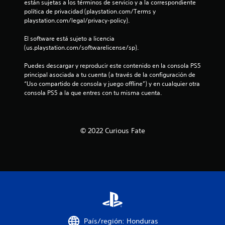
a
están sujetas a los términos de servicio y a la correspondiente 
política de privacidad (playstation.com/Terms y 
s
playstation.com/legal/privacy-policy).
e
El software está sujeto a licencia 
(us.playstation.com/softwarelicense/sp).
n
Puedes descargar y reproducir este contenido en la consola PS5 
u
principal asociada a tu cuenta (a través de la configuración de 
“Uso compartido de consola y juego offline”) y en cualquier otra 
n
consola PS5 a la que entres con tu misma cuenta.
t
o
© 2022 Curious Fate
t
a
l
d
País/región: Honduras