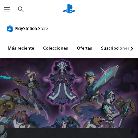
B
u
s
c
a
r
Más reciente
Colecciones
Ofertas
Suscripciones