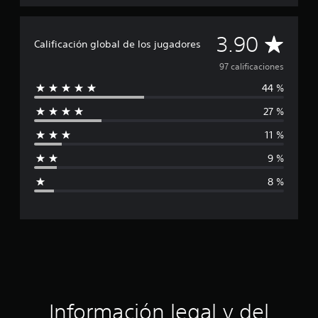
c
a
C
c
3.90
Calificación global de los jugadores
i
a
o
97 calificaciones
n
44 %
l
e
s
27 %
i
11 %
f
9 %
i
8 %
c
a
c
i
ó
Información legal y del