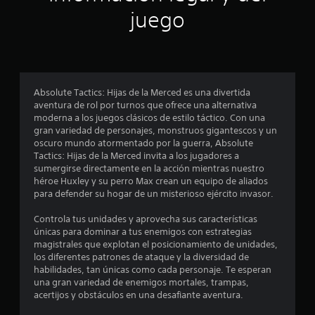
n
juego
p
r
o
Absolute Tactics: Hijas de la Merced es una divertida
aventura de rol por turnos que ofrece una alternativa
m
moderna a los juegos clásicos de estilo táctico. Con una
gran variedad de personajes, monstruos gigantescos y un
e
oscuro mundo atormentado por la guerra, Absolute
Tactics: Hijas de la Merced invita a los jugadores a
d
sumergirse directamente en la acción mientras nuestro
héroe Huxley y su perro Max crean un equipo de aliados
i
para defender su hogar de un misterioso ejército invasor.
o
Controla tus unidades y aprovecha sus características
únicas para dominar a tus enemigos con estrategias
:
magistrales que explotan el posicionamiento de unidades,
los diferentes patrones de ataque y la diversidad de
3
habilidades, tan únicas como cada personaje. Te esperan
una gran variedad de enemigos mortales, trampas,
.
acertijos y obstáculos en una desafiante aventura.