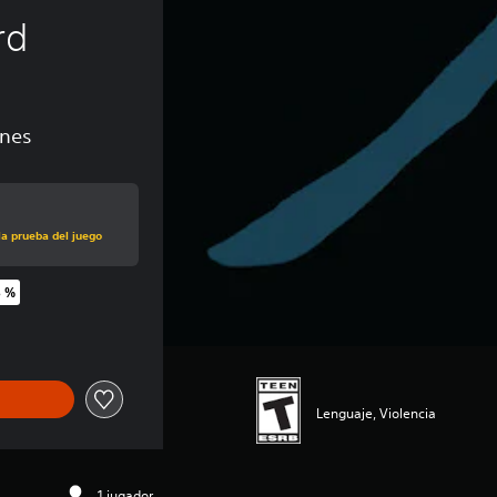
rd
ones
la prueba del juego
5 %
inal de US$24.99
Lenguaje, Violencia
1 jugador