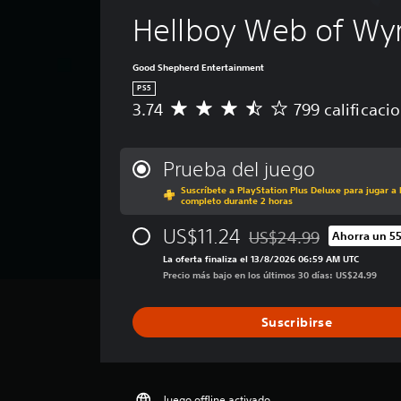
Hellboy Web of Wy
Good Shepherd Entertainment
PS5
3.74
799 calificaci
C
a
l
i
Prueba del juego
f
Suscríbete a PlayStation Plus Deluxe para jugar a 
i
completo durante 2 horas
c
a
US$11.24
US$24.99
Ahorra un 5
Rebajado del precio orig
c
La oferta finaliza el 13/8/2026 06:59 AM UTC
i
Precio más bajo en los últimos 30 días: US$24.99
ó
n
p
Suscribirse
r
o
m
e
d
Juego offline activado