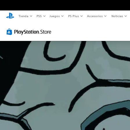
Tienda
PS5
Juegos
PS Plus
Accesorios
Noticias