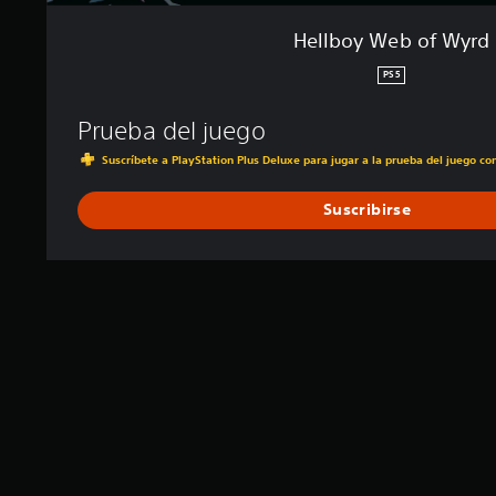
a
l
Hellboy Web of Wyrd
i
PS5
f
i
c
Prueba del juego
a
Suscríbete a PlayStation Plus Deluxe para jugar a la prueba del juego c
c
i
o
Suscribirse
n
e
s