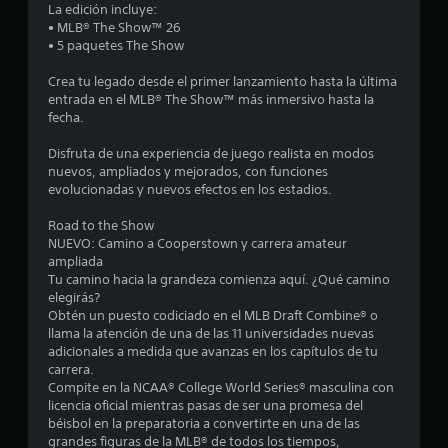
u
c
La edición incluye:
e
i
• MLB® The Show™ 26
c
e
• 5 paquetes The Show
o
e
r
s
m
Crea tu legado desde el primer lanzamiento hasta la última
e
i
o
entrada en el MLB® The Show™ más inmersivo hasta la
d
m
fecha.
s
a
e
d
n
Disfruta de una experiencia de juego realista en modos
d
t
t
nuevos, ampliados y mejorados, con funciones
e
o
evolucionadas y nuevos efectos en los estadios.
u
r
.
s
Road to the Show
a
e
NUEVO: Camino a Cooperstown y carrera amateur
r
M
ampliada
l
o
l
Tu camino hacia la grandeza comienza aquí. ¿Qué camino
o
d
elegirás?
s
l
o
Obtén un puesto codiciado en el MLB Draft Combine® o
c
d
llama la atención de una de las 11 universidades nuevas
o
a
e
adicionales a medida que avanzas en los capítulos de tu
n
p
carrera.
t
s
r
Compite en la NCAA® College World Series® masculina con
r
licencia oficial mientras pasas de ser una promesa del
á
o
e
béisbol en la preparatoria a convertirte en una de las
l
c
grandes figuras de la MLB® de todos los tiempos,
e