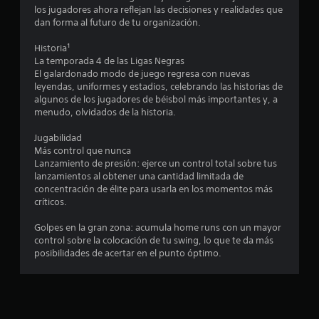
7
los jugadores ahora reflejan las decisiones y realidades que
n
s
dan forma al futuro de tu organización.
o
i
6
s
n
Historia¹
i
c
v
La temporada 4 de las Ligas Negras
n
i
El galardonado modo de juego regresa con nuevas
c
a
b
leyendas, uniformes y estadios, celebrando las historias de
o
r
algunos de los jugadores de béisbol más importantes y, a
n
l
a
menudo, olvidados de la historia.
s
c
e
i
Jugabilidad
c
i
Más control que nunca
u
ó
f
Lanzamiento de presión: ejerce un control total sobre tus
e
n
lanzamientos al obtener una cantidad limitada de
n
d
i
concentración de élite para usarla en los momentos más
c
e
críticos.
i
l
c
a
c
Golpes en la gran zona: acumula home runs con un mayor
s
a
o
control sobre la colocación de tu swing, lo que te da más
d
n
posibilidades de acertar en el punto óptimo.
u
c
r
t
a
r
i
n
o
t
l
e