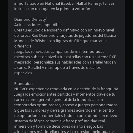
t
n
inmortalizado en National Baseball Hall of Fame y, tal vez,
s
i
incluso con un lugar en la primera votación.
t
c
u
á
a
Diamond Dynasty¹
c
n
Actualizaciones imperdibles
P
t
Crea tu equipo de ensueño definitivo con un nuevo nivel
u
i
t
de rareza Red Diamond y tarjetas de jugadores del Clásico
e
l
Mundial de Béisbol con figuras de élite que marcan la
d
e
o
diferencia.
e
s
Juega las renovadas campañas de minitemporadas
s
.
t
mientras subes de nivel a tus estrellas con un sistema PXP
a
mejorado, personaliza sus habilidades con Parallel Mods y
c
S
a
alcanza Parallel V más rápido a través de desafíos
c
e
especiales.
e
p
l
d
Franquicia
e
u
NUEVO: experiencia renovada en la gestión de la franquicia
r
d
e
Juega los emocionantes partidos y momentos clave de tu
a
d
carrera como gerente general de la franquicia, con
u
e
e
temporadas optimizadas y acceso a juegos personalizados.
n
j
Sigue los rumores y cierra grandes acuerdos en el centro
e
7
u
de operaciones comerciales todo en uno, donde un nuevo
n
g
sistema de lógica comercial ofrece profundidad real,
t
0
a
inmersión y toma de decisiones de alto riesgo. Las
o
r
alineaciones más inteligentes y la regresión mejorada de
r