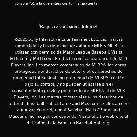
l
consola PS5 a la que entres con tu misma cuenta.
b
a
r
f
a
o
c
r
¹Requiere conexión a Internet.
i
m
ó
a
n
d
©2026 Sony Interactive Entertainment LLC. Las marcas
d
e
comerciales y los derechos de autor de MLB y MiLB se
e
j
utilizan con permiso de Major League Baseball. Visita
l
u
MLB.com y MiLB.com. Producto con licencia oficial de MLB
c
g
Players, Inc. Las marcas comerciales de MLBPA, las obras
o
a
n
protegidas por derechos de autor y otros derechos de
r
t
.
propiedad intelectual son propiedad de MLBPA o están
r
bajo su control, y no pueden utilizarse sin el
o
consentimiento previo y por escrito de MLBPA ni de MLB
P
l
Players, Inc. Las marcas comerciales y los derechos de
a
o
autor de Baseball Hall of Fame and Museum se utilizan con
l
u
a
autorización de National Baseball Hall of Fame and
s
r
a
Museum, Inc., según corresponda. Visita el sitio web oficial
e
d
del Salón de la Fama en BaseballHall.org.
s
e
p
l
u