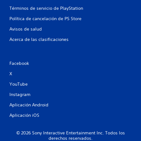
e
a
Términos de servicio de PlayStation
n
r
c
s
Política de cancelación de PS Store
u
i
a
Avisos de salud
n
l
e
q
Acerca de las clasificaciones
f
u
e
i
e
c
r
t
Facebook
m
o
o
d
X
m
e
e
YouTube
g
n
a
t
Instagram
t
o
Aplicación Android
i
d
u
l
Aplicación iOS
r
l
a
o
n
a
© 2026 Sony Interactive Entertainment Inc. Todos los
t
d
derechos reservados.
e