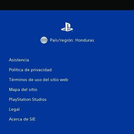
j
e
u
s
e
t
a
g
h
o
á
P
p
País/región: Honduras
u
t
e
i
d
c
e
a
Asistencia
s
.
p
Política de privacidad
a
u
S
Términos de uso del sitio web
s
e
a
Mapa del sitio
p
r
u
PlayStation Studios
e
e
l
d
Legal
j
e
u
Acerca de SIE
j
e
u
g
o
g