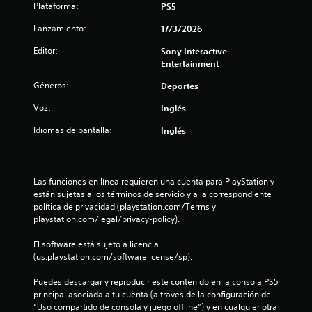
o
Plataforma:
PS5
P
t
u
n
o
Lanzamiento:
17/3/2026
e
d
d
o
e
Editor:
Sony Interactive
e
e
Entertainment
s
l
s
j
Géneros:
Deportes
j
u
u
Voz:
Inglés
g
e
a
g
Idiomas de pantalla:
Inglés
r
o
s
p
i
a
n
r
Las funciones en línea requieren una cuenta para PlayStation y 
a
a
están sujetas a los términos de servicio y a la correspondiente 
c
p
política de privacidad (playstation.com/Terms y 
t
r
playstation.com/legal/privacy-policy).
i
a
v
c
El software está sujeto a licencia 
a
t
(us.playstation.com/softwarelicense/sp).
r
i
l
c
Puedes descargar y reproducir este contenido en la consola PS5 
a
a
principal asociada a tu cuenta (a través de la configuración de 
v
r
“Uso compartido de consola y juego offline”) y en cualquier otra 
i