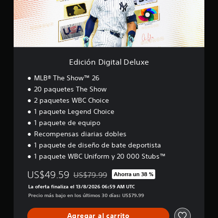
d
o
D
q
n
e
d
i
u
c
n
e
g
e
l
a
n
i
s
u
j
t
t
e
y
u
r
a
a
e
g
o
l
i
s
Edición Digital Deluxe
a
d
D
d
u
r
e
e
é
MLB® The Show™ 26
b
.
u
l
n
t
20 paquetes The Show
n
u
t
í
2 paquetes WBC Choice
l
x
R
i
t
í
e
1 paquete Legend Choice
c
e
u
m
a
l
1 paquete de equipo
c
i
d
o
o
Recompensas diarias dobles
t
e
s
r
1 paquete de diseño de bate deportista
e
s
C
d
d
1 paquete WBC Uniform y 20 000 Stubs™
d
C
a
e
e
p
t
t
US$49.59
c
US$79.99
a
Ahorra un 38 %
Rebajado del precio original de US$79.99
i
o
a
r
La oferta finaliza el 13/8/2026 06:59 AM UTC
e
r
d
a
Precio más bajo en los últimos 30 días: US$79.99
m
a
i
s
p
a
o
o
o
Agregar al carrito
l