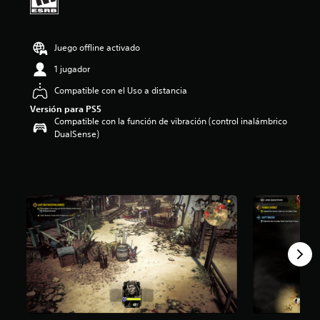
i
o
:
Juego offline activado
4
.
1 jugador
0
1
Compatible con el Uso a distancia
e
Versión para PS5
s
Compatible con la función de vibración (control inalámbrico
t
DualSense)
r
e
l
l
a
s
d
e
c
i
n
c
o
e
s