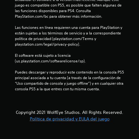
l
juego es compatible con PS5, es posible que falten algunas de 
l
las funciones disponibles para PS4. Consulta 
PlayStation.com/bc para obtener más información.
a
Las funciones en línea requieren una cuenta para PlayStation y 
s
están sujetas a los términos de servicio y a la correspondiente 
política de privacidad (playstation.com/Terms y 
e
playstation.com/legal/privacy-policy).
n
El software está sujeto a licencia 
(us.playstation.com/softwarelicense/sp).
u
Puedes descargar y reproducir este contenido en la consola PS5 
principal asociada a tu cuenta (a través de la configuración de 
n
“Uso compartido de consola y juego offline”) y en cualquier otra 
consola PS5 a la que entres con tu misma cuenta.
t
o
Copyright 2021 WolfEye Studios. All Rights Reserved.
t
Política de privacidad y EULA del juego
a
l