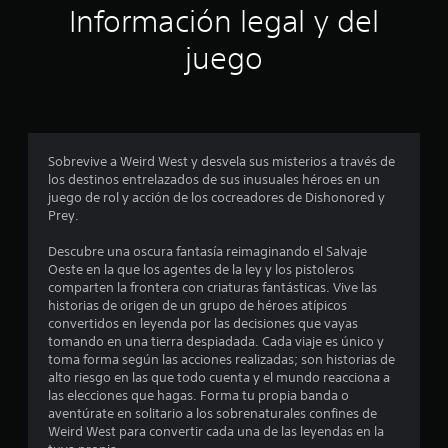
ó
Información legal y del
n
juego
p
r
o
Sobrevive a Weird West y desvela sus misterios a través de
los destinos entrelazados de sus inusuales héroes en un
m
juego de rol y acción de los cocreadores de Dishonored y
Prey.
e
Descubre una oscura fantasía reimaginando el Salvaje
d
Oeste en la que los agentes de la ley y los pistoleros
comparten la frontera con criaturas fantásticas. Vive las
i
historias de origen de un grupo de héroes atípicos
convertidos en leyenda por las decisiones que vayas
o
tomando en una tierra despiadada. Cada viaje es único y
toma forma según las acciones realizadas; son historias de
:
alto riesgo en las que todo cuenta y el mundo reacciona a
las elecciones que hagas. Forma tu propia banda o
4
aventúrate en solitario a los sobrenaturales confines de
Weird West para convertir cada una de las leyendas en la