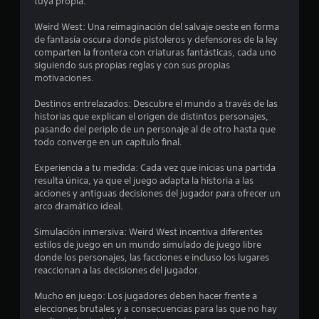
.
tuya propia.
0
Weird West: Una reimaginación del salvaje oeste en forma
de fantasía oscura donde pistoleros y defensores de la ley
comparten la frontera con criaturas fantásticas, cada uno
1
siguiendo sus propias reglas y con sus propias
motivaciones.
e
Destinos entrelazados: Descubre el mundo a través de las
s
historias que explican el origen de distintos personajes,
pasando del periplo de un personaje al de otro hasta que
t
todo converge en un capítulo final.
r
Experiencia a tu medida: Cada vez que inicias una partida
resulta única, ya que el juego adapta la historia a las
e
acciones y antiguas decisiones del jugador para ofrecer un
arco dramático ideal.
l
Simulación inmersiva: Weird West incentiva diferentes
l
estilos de juego en un mundo simulado de juego libre
donde los personajes, las facciones e incluso los lugares
a
reaccionan a las decisiones del jugador.
s
Mucho en juego: Los jugadores deben hacer frente a
elecciones brutales y a consecuencias para las que no hay