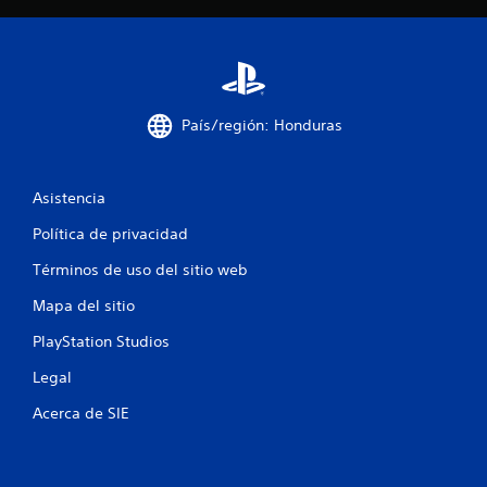
d
e
5
País/región: Honduras
5
9
Asistencia
3
Política de privacidad
c
Términos de uso del sitio web
Mapa del sitio
a
PlayStation Studios
l
Legal
i
Acerca de SIE
f
i