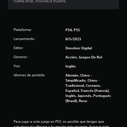
d
vuelta atrás, incluida la muerte.
e
c
Plataforma:
PS4, PS5
i
Lanzamiento:
8/5/2023
n
Editor:
Devolver Digital
c
Géneros:
Acción, Juegos De Rol
o
Voz:
Inglés
e
Idiomas de pantalla:
Alemán, Chino -
Simplificado, Chino -
s
Tradicional, Coreano,
Español, Francés (Francia),
t
Inglés, Japonés, Portugués
(Brasil), Ruso
r
e
Para jugar a este juego en PS5, es posible que tengas que 
actualizar el software a la versión más reciente. Aunque este 