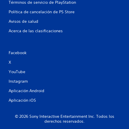
Términos de servicio de PlayStation
c
Política de cancelación de PS Store
a
Avisos de salud
c
Acerca de las clasificaciones
i
o
Facebook
n
X
e
YouTube
s
Instagram
Aplicación Android
Aplicación iOS
© 2026 Sony Interactive Entertainment Inc. Todos los
derechos reservados.