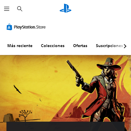
B
u
s
c
a
r
Más reciente
Colecciones
Ofertas
Suscripciones