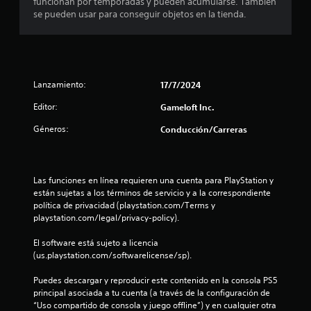
funcionan por temporadas y pueden acumularse. También
o
d
q
i
se pueden usar para conseguir objetos en la tienda.
e
u
c
e
l
e
a
j
p
)
s
u
o
S
e
d
e
g
t
Lanzamiento:
17/7/2024
r
o
o
í
Editor:
Gameloft Inc.
f
e
r
a
r
n
n
Géneros:
Conducción/Carreras
e
c
r
e
c
u
e
e
a
s
l
n
l
u
Las funciones en línea requieren una cuenta para PlayStation y 
a
q
l
l
están sujetas a los términos de servicio y a la correspondiente 
l
u
t
política de privacidad (playstation.com/Terms y 
g
i
a
a
playstation.com/legal/privacy-policy).
u
e
r
n
r
v
s
El software está sujeto a licencia 
a
m
i
(us.playstation.com/softwarelicense/sp).
s
o
s
e
o
m
u
Puedes descargar y reproducir este contenido en la consola PS5 
p
e
a
n
principal asociada a tu cuenta (a través de la configuración de 
c
n
l
“Uso compartido de consola y juego offline”) y en cualquier otra 
i
t
m