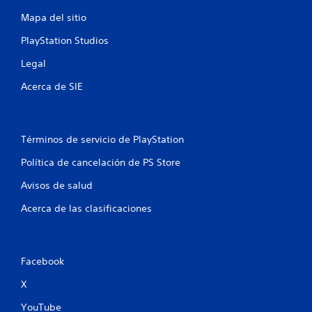
e
a
r
y
p
Mapa del sitio
i
s
l
l
a
t
a
PlayStation Studios
i
l
y
i
c
Legal
.
e
k
s
f
Acerca de SIE
s
P
.
i
u
e
c
S
d
Términos de servicio de PlayStation
e
e
a
s
p
Política de cancelación de PS Store
r
u
c
e
Avisos de salud
e
v
d
i
Acerca de las clasificaciones
i
e
s
j
a
o
u
r
g
l
n
Facebook
a
a
i
X
e
r
n
s
YouTube
f