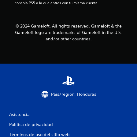
u
consola PS5 a la que entres con tu misma cuenta.
o
o
e
n
.
n
n
e
t
s
e
R
t
© 2024 Gameloft. All rights reserved. Gameloft & the
d
m
e
e
Gameloft logo are trademarks of Gameloft in the U.S.
o
o
c
s
l
and/or other countries.
o
e
e
t
n
r
s
s
t
d
a
i
o
a
b
s
t
l
i
d
o
l
u
r
d
i
r
i
d
a
o
e
a
n
País/región: Honduras
s
d
t
d
1
d
e
e
e
e
Asistencia
l
5
l
t
o
g
u
Política de privacidad
s
a
c
t
j
m
Términos de uso del sitio web
o
o