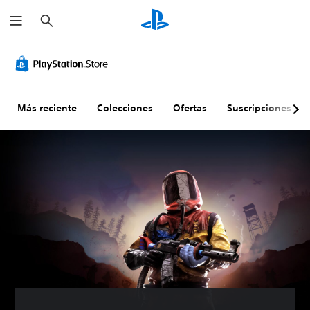
B
u
s
c
a
r
Más reciente
Colecciones
Ofertas
Suscripciones