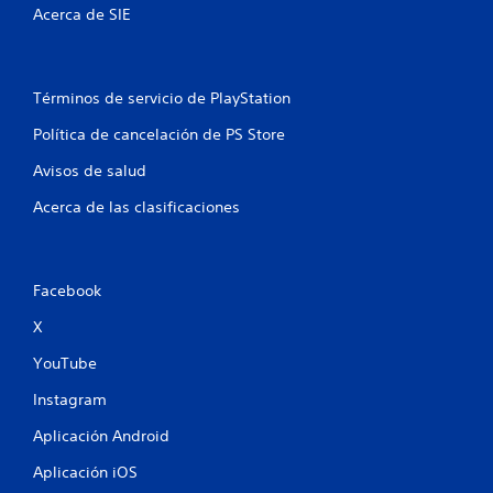
r
Acerca de SIE
e
l
Términos de servicio de PlayStation
l
Política de cancelación de PS Store
a
Avisos de salud
s
Acerca de las clasificaciones
e
n
Facebook
X
u
YouTube
n
Instagram
t
Aplicación Android
o
Aplicación iOS