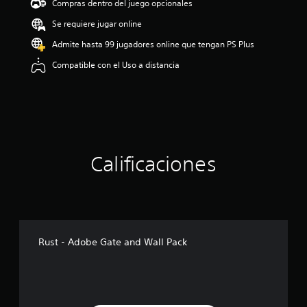
Compras dentro del juego opcionales
i
o
Se requiere jugar online
:
Admite hasta 99 jugadores online que tengan PS Plus
4
.
Compatible con el Uso a distancia
5
9
e
s
t
r
e
l
Calificaciones
l
a
s
d
e
c
Rust - Adobe Gate and Wall Pack
i
n
c
o
e
s