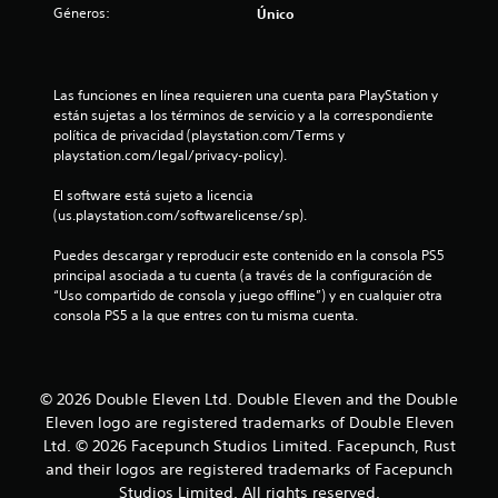
:
Géneros:
Único
4
.
Las funciones en línea requieren una cuenta para PlayStation y 
están sujetas a los términos de servicio y a la correspondiente 
5
política de privacidad (playstation.com/Terms y 
playstation.com/legal/privacy-policy).
9
El software está sujeto a licencia 
(us.playstation.com/softwarelicense/sp).
e
Puedes descargar y reproducir este contenido en la consola PS5 
s
principal asociada a tu cuenta (a través de la configuración de 
“Uso compartido de consola y juego offline”) y en cualquier otra 
t
consola PS5 a la que entres con tu misma cuenta.
r
e
© 2026 Double Eleven Ltd. Double Eleven and the Double
l
Eleven logo are registered trademarks of Double Eleven
Ltd. © 2026 Facepunch Studios Limited. Facepunch, Rust
l
and their logos are registered trademarks of Facepunch
Studios Limited. All rights reserved.