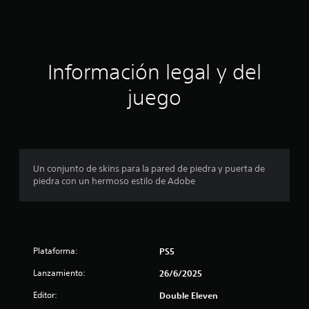
c
i
c
i
a
c
ó
i
Información legal y del
o
n
n
juego
e
p
s
r
o
Un conjunto de skins para la pared de piedra y puerta de
piedra con un hermoso estilo de Adobe
m
e
d
Plataforma:
PS5
i
Lanzamiento:
26/6/2025
o
Editor:
Double Eleven