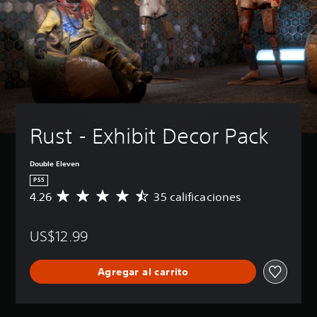
Rust - Exhibit Decor Pack
Double Eleven
PS5
4.26
35 calificaciones
C
a
l
US$12.99
i
f
i
Agregar al carrito
c
a
c
i