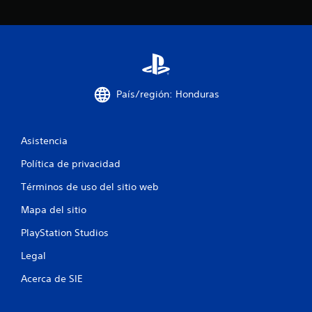
d
e
c
i
País/región: Honduras
n
c
Asistencia
o
Política de privacidad
e
Términos de uso del sitio web
s
Mapa del sitio
t
PlayStation Studios
Legal
r
Acerca de SIE
e