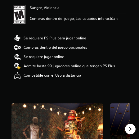
ó
Sangre, Violencia
n
p
Compras dentro del juego, Los usuarios interactúan
r
o
m
e
Se requiere PS Plus para jugar online
d
Compras dentro del juego opcionales
i
o
Se requiere jugar online
:
4
Admite hasta 99 jugadores online que tengan PS Plus
.
Compatible con el Uso a distancia
2
6
e
s
t
r
e
l
l
a
s
d