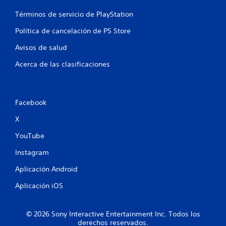
l
Términos de servicio de PlayStation
l
Política de cancelación de PS Store
a
Avisos de salud
s
Acerca de las clasificaciones
e
n
Facebook
u
X
n
YouTube
t
Instagram
o
Aplicación Android
t
Aplicación iOS
a
© 2026 Sony Interactive Entertainment Inc. Todos los
derechos reservados.