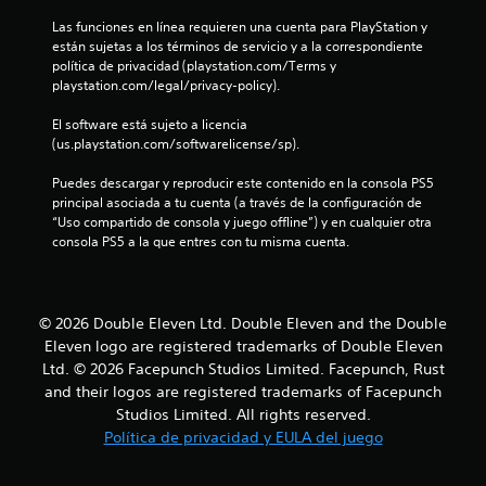
.
Las funciones en línea requieren una cuenta para PlayStation y 
2
están sujetas a los términos de servicio y a la correspondiente 
política de privacidad (playstation.com/Terms y 
6
playstation.com/legal/privacy-policy).
El software está sujeto a licencia 
e
(us.playstation.com/softwarelicense/sp).
s
Puedes descargar y reproducir este contenido en la consola PS5 
principal asociada a tu cuenta (a través de la configuración de 
t
“Uso compartido de consola y juego offline”) y en cualquier otra 
consola PS5 a la que entres con tu misma cuenta.
r
e
© 2026 Double Eleven Ltd. Double Eleven and the Double
l
Eleven logo are registered trademarks of Double Eleven
l
Ltd. © 2026 Facepunch Studios Limited. Facepunch, Rust
and their logos are registered trademarks of Facepunch
a
Studios Limited. All rights reserved.
Política de privacidad y EULA del juego
s