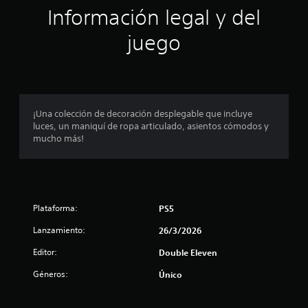
ó
Información legal y del
n
juego
p
r
o
¡Una colección de decoración desplegable que incluye
luces, un maniquí de ropa articulado, asientos cómodos y
m
mucho más!
e
d
Plataforma:
PS5
i
Lanzamiento:
26/3/2026
o
Editor:
Double Eleven
:
Géneros:
Único
4