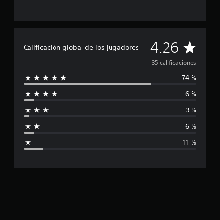
e
3
5
c
C
a
4.26
Calificación global de los jugadores
l
a
i
35 calificaciones
f
74 %
i
l
c
6 %
a
i
c
3 %
i
f
o
6 %
n
i
e
11 %
s
c
a
c
i