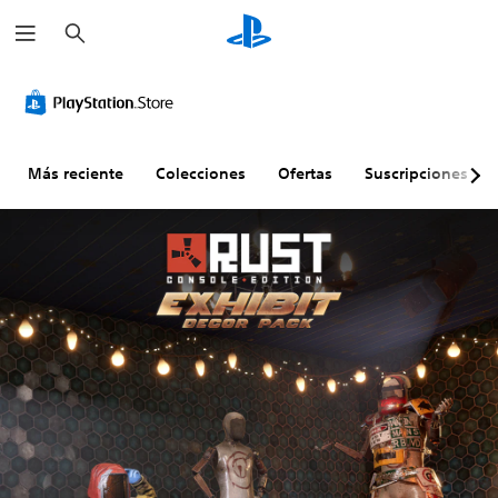
B
u
s
c
a
r
Más reciente
Colecciones
Ofertas
Suscripciones