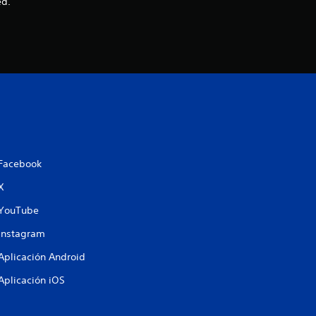
4
ed.
.
0
9
e
s
Facebook
t
X
r
YouTube
e
Instagram
Aplicación Android
l
Aplicación iOS
l