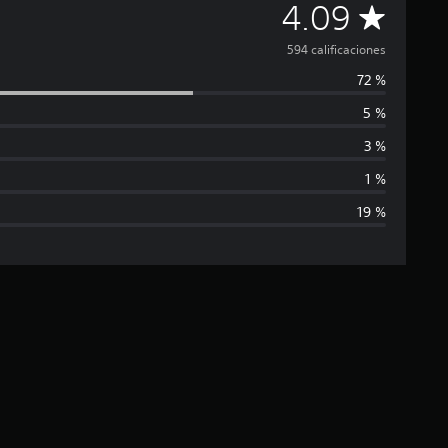
C
4.09
a
594 calificaciones
72 %
l
5 %
i
3 %
f
1 %
19 %
i
c
a
c
i
ó