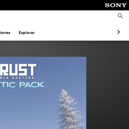
B
u
s
c
a
iones
Explorar
r