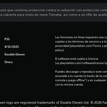
usto que combina protección contra la radiación con protección contra
a cubierta para moto de nieve Tomaha, así como a un rifle de asalto
Las funciones en línea requieren una cu
PS5
sujetas a los términos de servicio y a la
privacidad (playstation.com/Terms y pl
4/12/2025
policy).
Double Eleven
El software está sujeto a licencia 
Único
(us.playstation.com/softwarelicense/sp
Puedes descargar y reproducir este cont
asociada a tu cuenta (a través de la co
consola y juego offline”) y en cualquier
con tu misma cuenta.
en logo are registered trademarks of Double Eleven Ltd. © 2026 Fa