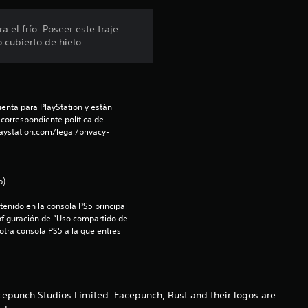
n
 el frío. Poseer este traje
 cubierto de hielo.
p
r
o
enta para PlayStation y están 
 correspondiente política de 
m
aystation.com/legal/privacy-
e
).
d
enido en la consola PS5 principal 
i
nfiguración de “Uso compartido de 
 otra consola PS5 a la que entres 
o
:
cepunch Studios Limited. Facepunch, Rust and their logos are