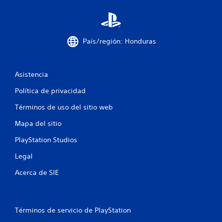
s
n
t
e
e
a
País/región: Honduras
n
l
r
u
e
a
Asistencia
n
l
i
Política de privacidad
z
t
a
Términos de uso del sitio web
r
o
Mapa del sitio
a
c
t
PlayStation Studios
c
i
a
Legal
o
n
l
Acerca de SIE
e
s
d
e
s
e
Términos de servicio de PlayStation
p