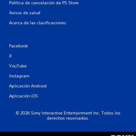
e
Política de cancelación de PS Store
1
c
í
Avisos de salud
c
f
i
Acerca de las clasificaciones
a
c
a
l
s
.
Facebook
i
X
R
f
e
YouTube
i
c
Instagram
o
c
r
Aplicación Android
d
a
a
Aplicación iOS
t
c
o
© 2026 Sony Interactive Entertainment Inc. Todos los
r
i
derechos reservados.
i
o
o
s