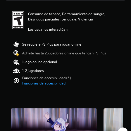
s
i
a
ó
f
Consumo de tabaco, Derramamiento de sangre,
n
í
Desnudos parciales, Lenguaje, Violencia
p
o
r
Los usuarios interactúan
g
o
e
m
n
e
Se requiere PS Plus para jugar online
e
d
r
i
Admite hasta 2 jugadores online que tengan PS Plus
a
o
l
Juego online opcional
:
d
5
1-2 jugadores
e
e
l
Funciones de accesibilidad (5)
s
j
Funciones de accesibilidad
t
u
r
e
e
g
l
o
l
e
a
l
s
i
d
g
e
i
c