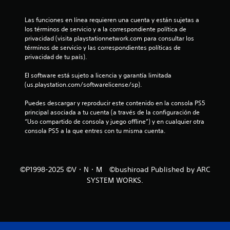
o
i
r
Las funciones en línea requieren una cuenta y están sujetas a 
u
n
los términos de servicio y a la correspondiente política de 
n
privacidad (visita playstationnetwork.com para consultar los 
t
c
términos de servicio y las correspondientes políticas de 
i
privacidad de tu país).
e
o
m
El software está sujeto a licencia y garantía limitada 
p
(us.playstation.com/softwarelicense/sp).
e
o
l
Puedes descargar y reproducir este contenido en la consola PS5 
s
i
principal asociada a tu cuenta (a través de la configuración de 
m
“Uso compartido de consola y juego offline”) y en cualquier otra 
t
i
consola PS5 a la que entres con tu misma cuenta.
t
r
a
d
e
o
©P1998-2025 ©V・N・M ©bushiroad Published by ARC
o
l
SYSTEM WORKS.
s
o
l
l
a
a
m
e