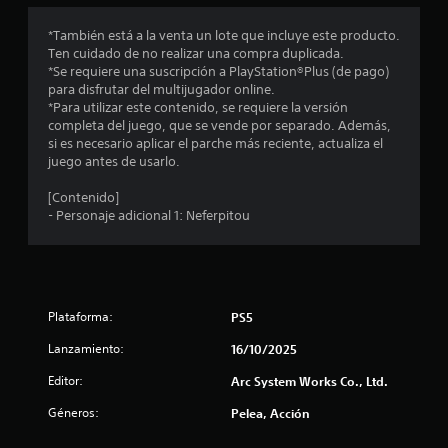
)
1
P
*También está a la venta un lote que incluye este producto.
u
Ten cuidado de no realizar una compra duplicada.
e
e
*Se requiere una suscripción a PlayStation®Plus (de pago)
d
para disfrutar del multijugador online.
s
e
*Para utilizar este contenido, se requiere la versión
s
completa del juego, que se vende por separado. Además,
t
r
si es necesario aplicar el parche más reciente, actualiza el
a
juego antes de usarlo.
r
l
e
[Contenido]
e
n
- Personaje adicional 1: Neferpitou
t
l
i
z
l
a
r
Plataforma:
a
PS5
e
l
Lanzamiento:
16/10/2025
d
j
u
Editor:
Arc System Works Co., Ltd.
e
e
g
Géneros:
Pelea, Acción
o
c
p