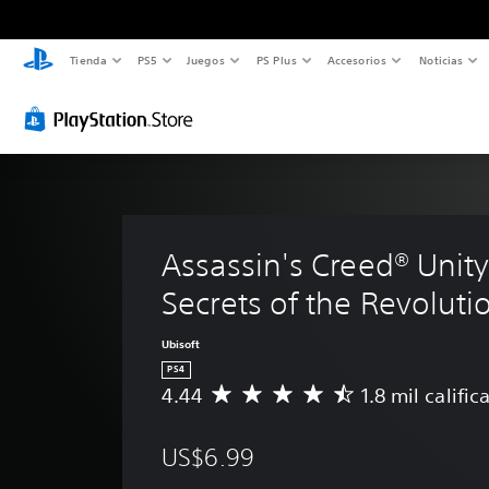
Tienda
PS5
Juegos
PS Plus
Accesorios
Noticias
Assassin's Creed® Unity
Secrets of the Revoluti
Ubisoft
PS4
4.44
1.8 mil califi
C
a
l
US$6.99
i
f