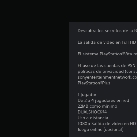
u
n
t
o
t
Descubra los secretos de la 
a
l
La salida de video en Full H
d
e
El sistema PlayStation®Vita re
1
.
El uso de las cuentas de PSN 
8
políticas de privacidad (con
m
sonyentertainmentnetwork.com
i
PlayStation®Plus.
l
c
1 jugador
a
De 2 a 4 jugadores en red
l
22MB como mínimo
i
DUALSHOCK®4
f
Uso a distancia
i
1080p Salida de video en HD
c
Juego online (opcional)
a
c