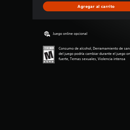
i
Agregar al carrito
c
a
c
i
ó
Juego online opcional
n
p
r
Consumo de alcohol, Derramamiento de sang
o
del juego podría cambiar durante el juego on
m
fuerte, Temas sexuales, Violencia intensa
e
d
i
o
:
4
.
4
4
e
s
t
r