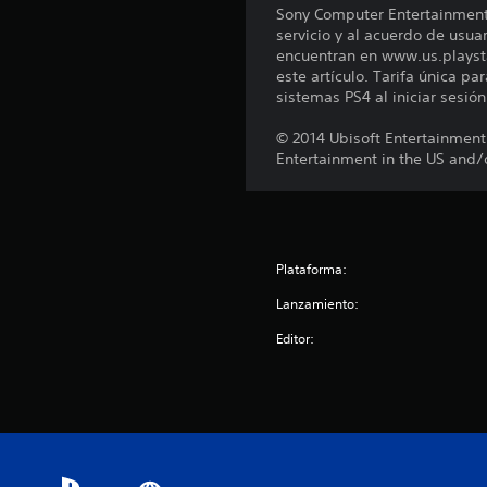
Sony Computer Entertainment A
i
servicio y al acuerdo de usuar
o
encuentran en www.us.playst
n
este artículo. Tarifa única p
e
sistemas PS4 al iniciar sesió
s
© 2014 Ubisoft Entertainment.
Entertainment in the US and/o
Plataforma:
Lanzamiento:
Editor: