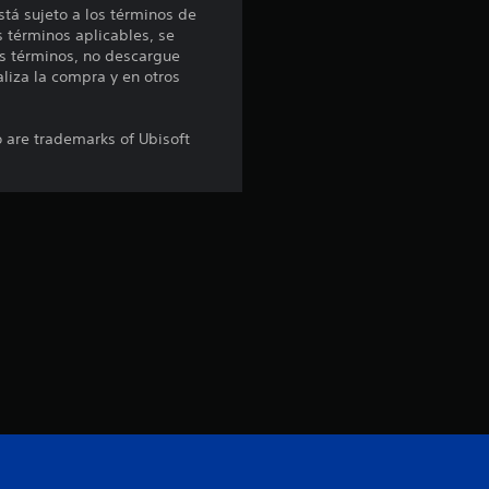
:
stá sujeto a los términos de
s términos aplicables, se
4
s términos, no descargue
aliza la compra y en otros
.
o are trademarks of Ubisoft
4
4
e
s
t
r
e
l