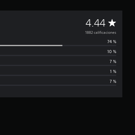
C
4.44
a
1882 calificaciones
74 %
l
10 %
i
7 %
f
1 %
7 %
i
c
a
c