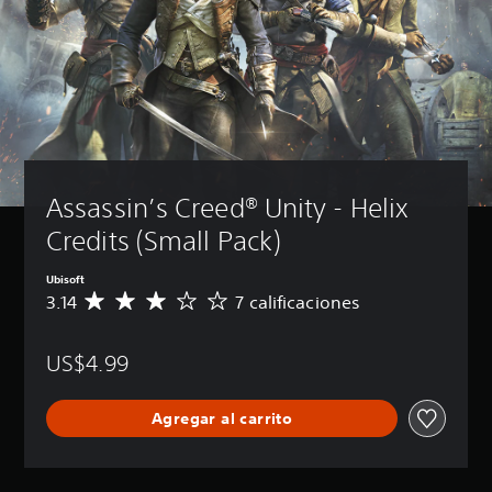
Assassin’s Creed® Unity - Helix 
Credits (Small Pack)
Ubisoft
3.14
7 calificaciones
C
a
l
US$4.99
i
f
i
Agregar al carrito
c
a
c
i