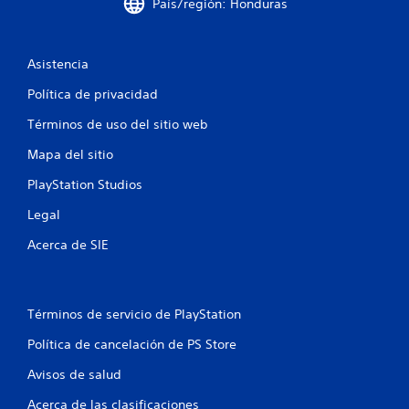
t
País/región: Honduras
r
Asistencia
e
Política de privacidad
l
Términos de uso del sitio web
l
Mapa del sitio
a
PlayStation Studios
s
Legal
e
Acerca de SIE
n
u
Términos de servicio de PlayStation
n
Política de cancelación de PS Store
t
Avisos de salud
Acerca de las clasificaciones