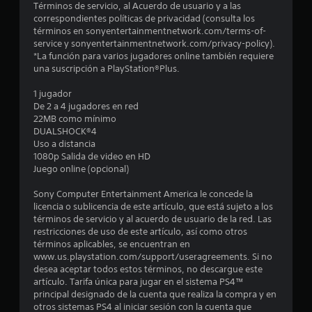
o
Términos de servicio, al Acuerdo de usuario y a las
correspondientes políticas de privacidad (consulta los
:
términos en sonyentertainmentnetwork.com/terms-of-
service y sonyentertainmentnetwork.com/privacy-policy).
3
*La función para varios jugadores online también requiere
una suscripción a PlayStation®Plus.
.
1 jugador
1
De 2 a 4 jugadores en red
22MB como mínimo
DUALSHOCK®4
4
Uso a distancia
1080p Salida de video en HD
e
Juego online (opcional)
s
Sony Computer Entertainment America le concede la
licencia o sublicencia de este artículo, que está sujeto a los
t
términos de servicio y al acuerdo de usuario de la red. Las
restricciones de uso de este artículo, así como otros
r
términos aplicables, se encuentran en
www.us.playstation.com/support/useragreements. Si no
e
desea aceptar todos estos términos, no descargue este
artículo. Tarifa única para jugar en el sistema PS4™
l
principal designado de la cuenta que realiza la compra y en
otros sistemas PS4 al iniciar sesión con la cuenta que