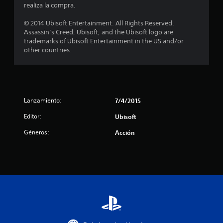
l
realiza la compra.
a
© 2014 Ubisoft Entertainment. All Rights Reserved.
Assassin’s Creed, Ubisoft, and the Ubisoft logo are
s
trademarks of Ubisoft Entertainment in the US and/or
other countries.
d
e
c
Lanzamiento:
7/4/2015
i
Editor:
Ubisoft
n
Géneros:
Acción
c
o
e
s