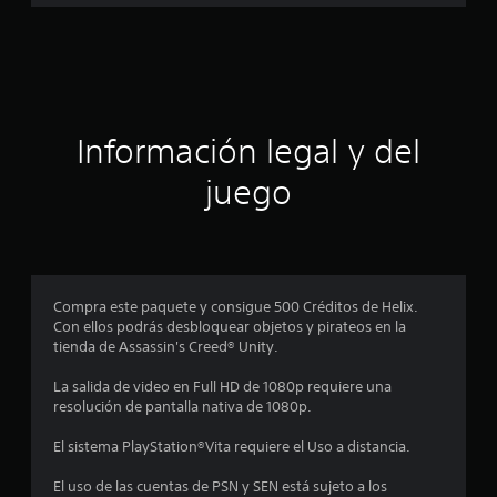
a
e
7
c
c
a
i
l
i
ó
f
Información legal y del
i
c
n
juego
a
c
p
i
o
r
n
e
o
Compra este paquete y consigue 500 Créditos de Helix.
s
Con ellos podrás desbloquear objetos y pirateos en la
m
tienda de Assassin's Creed® Unity.
e
La salida de video en Full HD de 1080p requiere una
resolución de pantalla nativa de 1080p.
d
El sistema PlayStation®Vita requiere el Uso a distancia.
i
El uso de las cuentas de PSN y SEN está sujeto a los