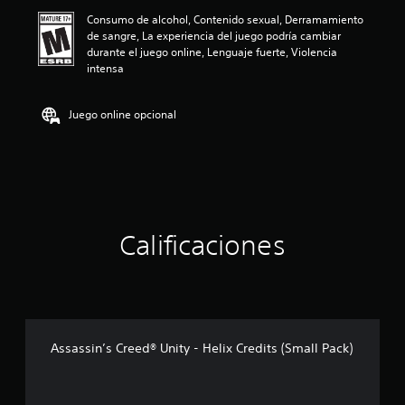
ó
Consumo de alcohol, Contenido sexual, Derramamiento
n
de sangre, La experiencia del juego podría cambiar
p
durante el juego online, Lenguaje fuerte, Violencia
r
intensa
o
m
e
Juego online opcional
d
i
o
:
3
.
1
4
Calificaciones
e
s
t
r
e
l
Assassin’s Creed® Unity - Helix Credits (Small Pack)
l
a
s
d