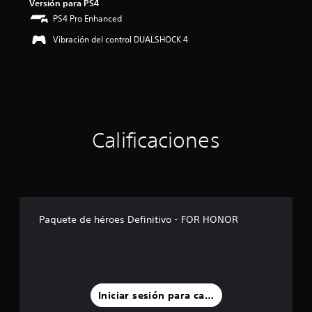
Versión para PS4
o
:
PS4 Pro Enhanced
4
Vibración del control DUALSHOCK 4
.
8
e
s
t
r
e
l
Calificaciones
l
a
s
d
e
c
i
Paquete de héroes Definitivo - FOR HONOR
n
c
o
e
s
t
Iniciar sesión para calificar
r