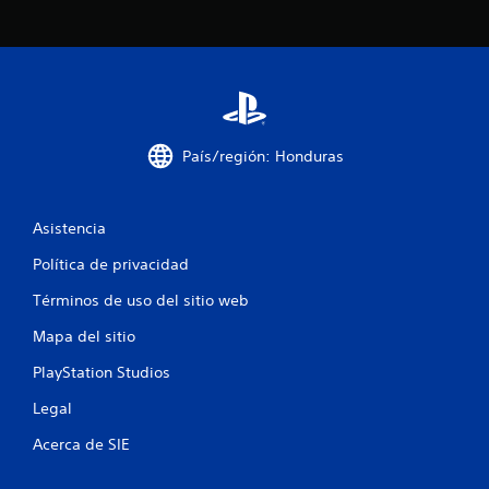
d
e
c
i
País/región: Honduras
n
c
Asistencia
o
Política de privacidad
e
Términos de uso del sitio web
s
Mapa del sitio
t
PlayStation Studios
Legal
r
Acerca de SIE
e