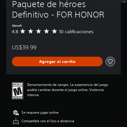
Paquete de héroes 
Definitivo - FOR HONOR
Ubisoft
4.8
10 calificaciones
C
a
l
US$39.99
i
f
i
Agregar al carrito
c
a
c
i
ó
Derramamiento de sangre, La experiencia del juego
n
podría cambiar durante el juego online, Violencia
p
intensa
r
o
m
Se requiere jugar online
e
d
Compatible con el Uso a distancia
i