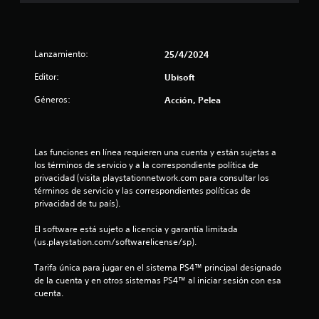
4
.
Lanzamiento:
25/4/2024
8
Editor:
Ubisoft
e
Géneros:
Acción, Pelea
s
t
Las funciones en línea requieren una cuenta y están sujetas a 
r
los términos de servicio y a la correspondiente política de 
privacidad (visita playstationnetwork.com para consultar los 
e
términos de servicio y las correspondientes políticas de 
privacidad de tu país).
l
El software está sujeto a licencia y garantía limitada 
(us.playstation.com/softwarelicense/sp).
l
Tarifa única para jugar en el sistema PS4™ principal designado 
a
de la cuenta y en otros sistemas PS4™ al iniciar sesión con esa 
cuenta.
s