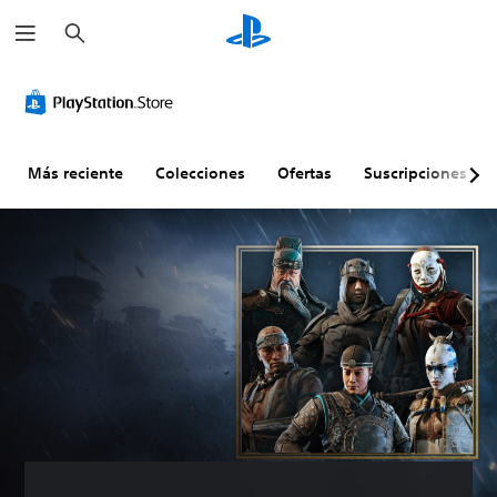
B
u
s
c
a
r
Más reciente
Colecciones
Ofertas
Suscripciones