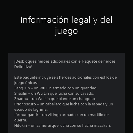
a
i
c
i
ó
Información legal y del
o
n
n
juego
e
s
p
r
o
¡Desbloquea héroes adicionales con el Paquete de héroes
Definitivo!
m
Este paquete incluye seis héroes adicionales con estilos de
e
juego únicos:
Jiang Jun – un Wu Lin armado con un guandao.
d
Shaolin – un Wu Lin que lucha con su cayado.
Zhanhu – un Wu Lin que blande un changdao.
i
Prior oscuro – un caballero que lucha con la espada y un
escudo de lágrima.
o
Jörmungandr – un vikingo armado con un martillo de
guerra.
:
Hitokiri – un samurái que lucha con su hacha masakari.