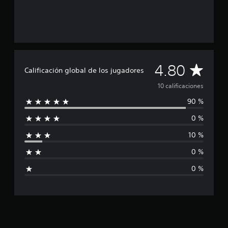
e
l
l
a
s
e
n
C
4.80
u
Calificación global de los jugadores
n
a
10 calificaciones
t
o
90 %
l
t
a
0 %
i
l
d
10 %
f
e
1
0 %
i
0
0 %
c
c
a
l
i
a
f
i
c
c