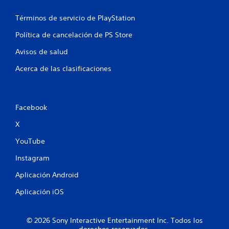
l
Términos de servicio de PlayStation
l
Política de cancelación de PS Store
a
Avisos de salud
s
Acerca de las clasificaciones
e
n
Facebook
u
X
n
YouTube
t
Instagram
o
Aplicación Android
t
Aplicación iOS
a
© 2026 Sony Interactive Entertainment Inc. Todos los