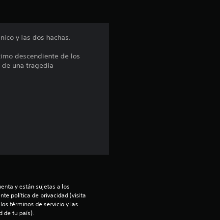
ó
n
nico y las dos hachas.
p
ltimo descendiente de los
r de una tragedia
r
o
m
e
d
i
enta y están sujetas a los 
o
te política de privacidad (visita 
os términos de servicio y las 
:
 de tu país).