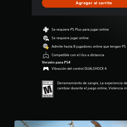
Agregar al carrito
c
a
c
i
ó
Se requiere PS Plus para jugar online
n
p
Se requiere jugar online
r
Admite hasta 8 jugadores online que tengan PS 
o
m
Compatible con el Uso a distancia
e
Versión para PS4
d
Vibración del control DUALSHOCK 4
i
o
:
Derramamiento de sangre, La experiencia de
4
cambiar durante el juego online, Violencia i
.
1
2
e
s
t
r