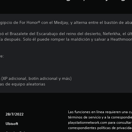
ipcio de For Honor® con el Medjay, y alterna entre el bastón de aba
 el Brazalete del Escarabajo del reino del desierto, Neferkha, el ú
iría después. Solo él puede romper la maldición y salvar a Heathmoo
ye:
(XP adicional, botín adicional y más)
zas de equipo aleatorias
Las funciones en línea requieren una cu
28/7/2022
términos de servicio y a la correspondien
playstationnetwork.com para consultar l
Ubisoft
correspondientes políticas de privacidad