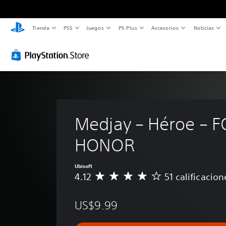
Tienda
PS5
Juegos
PS Plus
Accesorios
Noticias
Medjay – Héroe – F
HONOR
Ubisoft
4.12
51 calificacion
C
a
l
US$9.99
i
f
i