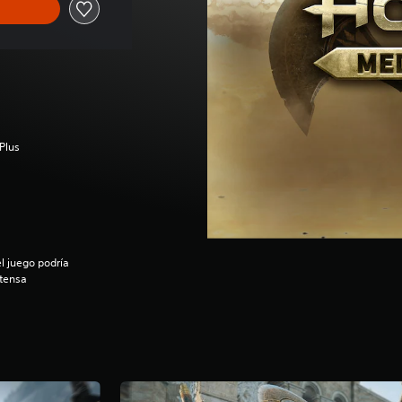
Plus
l juego podría
ntensa