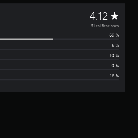
C
4.12
a
51 calificaciones
69 %
l
6 %
i
10 %
f
0 %
16 %
i
c
a
c
i