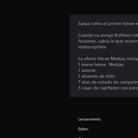
s
Juega como el primer héroe eg
Cuando su amigo Bolthorn robó
faraones, sabía lo que ocurr
indescriptible.
La oferta Héroe Medjay inclu
1 nuevo héroe: Medjay
1 adorno
1 atuendo de élite
7 días de estado de campeón 
3 cajas de rapiñador con pie
Lanzamiento:
Editor: