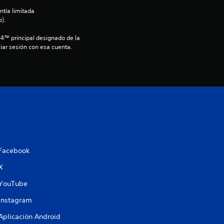
ntía limitada 
4
).
.
S4™ principal designado de la 
iar sesión con esa cuenta.
1
2
e
s
t
Facebook
r
X
e
YouTube
Instagram
l
Aplicación Android