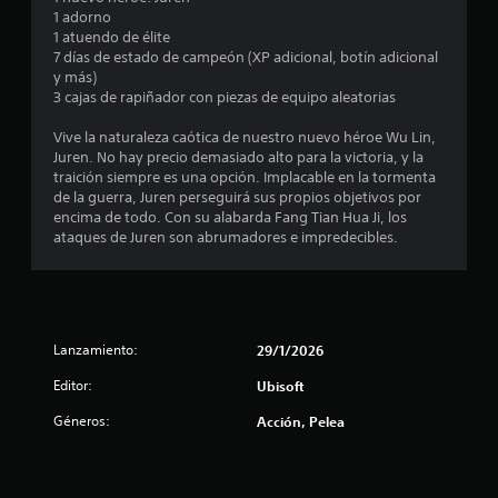
m
1 adorno
1 atuendo de élite
e
7 días de estado de campeón (XP adicional, botín adicional
y más)
d
3 cajas de rapiñador con piezas de equipo aleatorias
i
Vive la naturaleza caótica de nuestro nuevo héroe Wu Lin,
Juren. No hay precio demasiado alto para la victoria, y la
o
traición siempre es una opción. Implacable en la tormenta
de la guerra, Juren perseguirá sus propios objetivos por
:
encima de todo. Con su alabarda Fang Tian Hua Ji, los
ataques de Juren son abrumadores e impredecibles.
4
.
2
Lanzamiento:
29/1/2026
3
Editor:
Ubisoft
e
Géneros:
Acción, Pelea
s