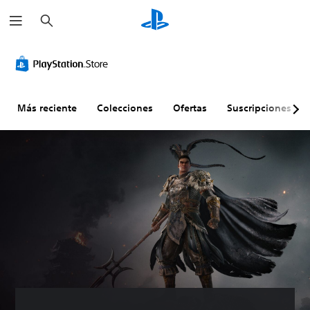
B
u
s
c
a
r
Más reciente
Colecciones
Ofertas
Suscripciones