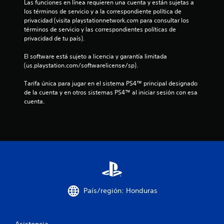
t
Las funciones en línea requieren una cuenta y están sujetas a 
los términos de servicio y a la correspondiente política de 
r
privacidad (visita playstationnetwork.com para consultar los 
términos de servicio y las correspondientes políticas de 
privacidad de tu país).
e
El software está sujeto a licencia y garantía limitada 
l
(us.playstation.com/softwarelicense/sp).
l
Tarifa única para jugar en el sistema PS4™ principal designado 
de la cuenta y en otros sistemas PS4™ al iniciar sesión con esa 
a
cuenta.
s
d
e
c
i
País/región: Honduras
n
Asistencia