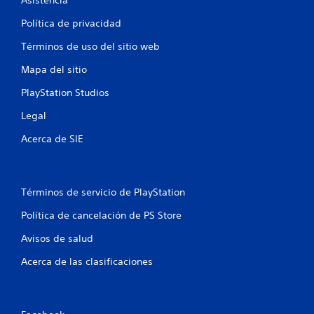
c
Política de privacidad
o
Términos de uso del sitio web
e
Mapa del sitio
s
PlayStation Studios
t
Legal
r
Acerca de SIE
e
l
Términos de servicio de PlayStation
l
Política de cancelación de PS Store
a
Avisos de salud
s
Acerca de las clasificaciones
e