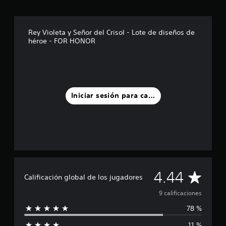
e
l
l
a
Rey Violeta y Señor del Crisol - Lote de diseños de
s
héroe - FOR HONOR
e
n
u
n
t
o
Iniciar sesión para calificar
t
a
l
d
e
9
c
a
C
4.44
l
Calificación global de los jugadores
i
a
f
9 calificaciones
i
78 %
l
c
a
11 %