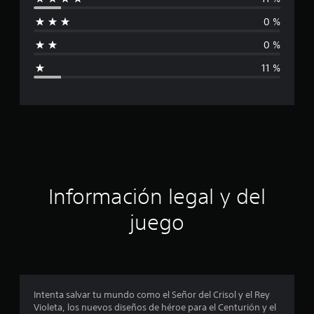
i
c
i
0 %
o
f
n
0 %
e
i
s
11 %
c
a
c
i
ó
Información legal y del
n
juego
p
r
o
Intenta salvar tu mundo como el Señor del Crisol y el Rey
Violeta, los nuevos diseños de héroe para el Centurión y el