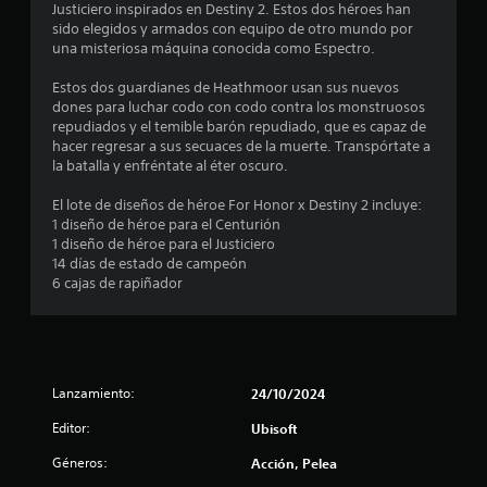
m
Justiciero inspirados en Destiny 2. Estos dos héroes han
sido elegidos y armados con equipo de otro mundo por
e
una misteriosa máquina conocida como Espectro.
d
Estos dos guardianes de Heathmoor usan sus nuevos
dones para luchar codo con codo contra los monstruosos
i
repudiados y el temible barón repudiado, que es capaz de
hacer regresar a sus secuaces de la muerte. Transpórtate a
o
la batalla y enfréntate al éter oscuro.
:
El lote de diseños de héroe For Honor x Destiny 2 incluye:
1 diseño de héroe para el Centurión
4
1 diseño de héroe para el Justiciero
14 días de estado de campeón
.
6 cajas de rapiñador
4
4
Lanzamiento:
24/10/2024
e
Editor:
Ubisoft
s
Géneros:
Acción, Pelea