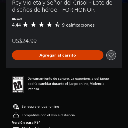
Rey Violeta y Señor del Crisol - Lote de 
diseños de héroe - FOR HONOR
Ubisoft
4.44
9 calificaciones
C
a
l
US$24.99
i
f
i
Agregar al carrito
c
a
c
i
ó
Derramamiento de sangre, La experiencia del juego
n
podría cambiar durante el juego online, Violencia
p
intensa
r
o
m
Se requiere jugar online
e
d
Compatible con el Uso a distancia
i
Versión para PS4
o
: