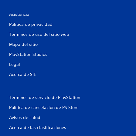
c
o
Asistencia
e
Política de privacidad
s
Términos de uso del sitio web
t
Mapa del sitio
r
PlayStation Studios
Legal
e
Acerca de SIE
l
l
Términos de servicio de PlayStation
a
Política de cancelación de PS Store
s
Avisos de salud
e
Acerca de las clasificaciones
n