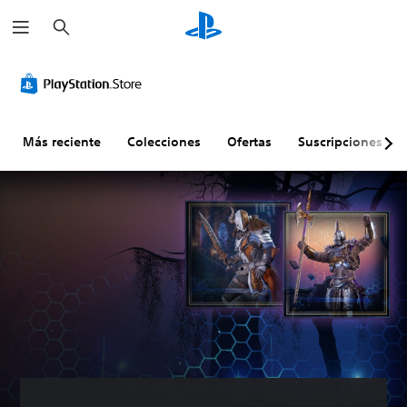
B
u
s
c
a
r
Más reciente
Colecciones
Ofertas
Suscripciones