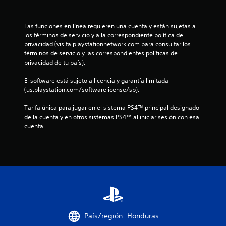
t
r
Las funciones en línea requieren una cuenta y están sujetas a 
los términos de servicio y a la correspondiente política de 
e
privacidad (visita playstationnetwork.com para consultar los 
términos de servicio y las correspondientes políticas de 
l
privacidad de tu país).
l
El software está sujeto a licencia y garantía limitada 
(us.playstation.com/softwarelicense/sp).
a
Tarifa única para jugar en el sistema PS4™ principal designado 
s
de la cuenta y en otros sistemas PS4™ al iniciar sesión con esa 
cuenta.
d
e
c
i
n
País/región: Honduras