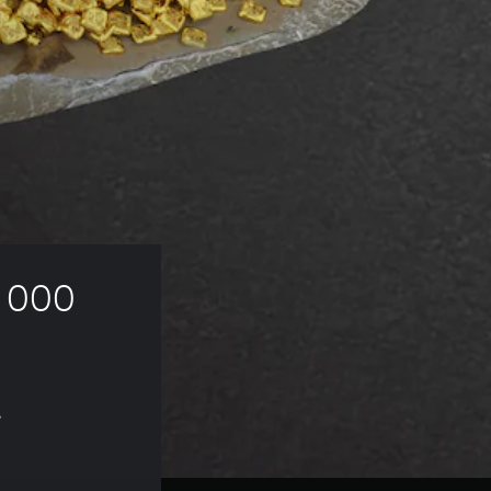
 000 
s