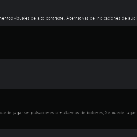
ementos visuales de alto contraste, Alternativas de indicaciones de aud
ede jugar sin pulsaciones simultáneas de botones, Se puede jugar sin 