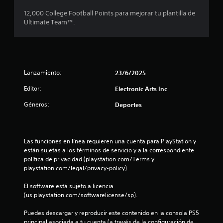
m
c
c
o
a
12,000 College Football Points para mejorar tu plantilla de
i
l
d
Ultimate Team™.
b
i
e
e
i
s
j
r
n
d
u
p
e
g
a
c
a
m
l
Lanzamiento:
23/6/2025
r
o
a
o
.
v
b
Editor:
Electronic Arts Inc
r
i
e
a
Géneros:
Deportes
m
G
s
i
s
u
,
e
a
f
t
n
r
r
Las funciones en línea requieren una cuenta para PlayStation y 
t
d
a
están sujetas a los términos de servicio y a la correspondiente 
r
o
a
s
política de privacidad (playstation.com/Terms y 
d
e
P
playstation.com/legal/privacy-policy).
e
s
o
u
o
e
El software está sujeto a licencia 
m
l
i
d
(us.playstation.com/softwarelicense/sp).
a
c
e
n
l
o
s
Puedes descargar y reproducir este contenido en la consola PS5 
u
n
j
principal asociada a tu cuenta (a través de la configuración de 