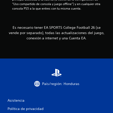
a
a
o
u
“Uso compartido de consola y juego offline”) y en cualquier otra 
l
s
g
consola PS5 a la que entres con tu misma cuenta.
s
p
a
P
r
r
u
e
e
s
e
d
i
d
Es necesario tener EA SPORTS College Football 26 (se
n
e
n
e
vende por separado), todas las actualizaciones del juego,
f
n
s
conexión a internet y una Cuenta EA.
u
i
e
c
n
c
r
n
i
e
e
d
s
a
o
t
i
r
s
d
p
p
o
a
u
a
d
n
r
d
t
t
a
e
o
País/región: Honduras
c
u
s
a
o
s
d
m
a
e
l
u
r
g
Asistencia
n
l
u
d
i
o
a
Política de privacidad
c
s
r