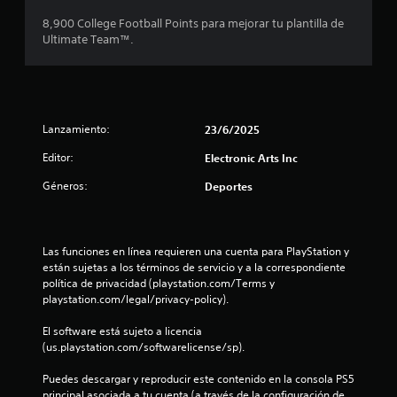
m
c
o
a
8,900 College Football Points para mejorar tu plantilla de
i
l
d
Ultimate Team™.
b
e
e
i
s
j
r
d
u
p
e
g
a
a
m
l
Lanzamiento:
23/6/2025
r
o
a
.
v
b
Editor:
Electronic Arts Inc
r
i
a
Géneros:
Deportes
m
G
s
i
u
,
e
a
f
n
r
r
Las funciones en línea requieren una cuenta para PlayStation y 
t
d
a
están sujetas a los términos de servicio y a la correspondiente 
o
a
s
política de privacidad (playstation.com/Terms y 
d
e
P
playstation.com/legal/privacy-policy).
s
o
u
o
e
El software está sujeto a licencia 
m
i
d
(us.playstation.com/softwarelicense/sp).
a
c
e
n
o
s
Puedes descargar y reproducir este contenido en la consola PS5 
u
n
j
principal asociada a tu cuenta (a través de la configuración de 