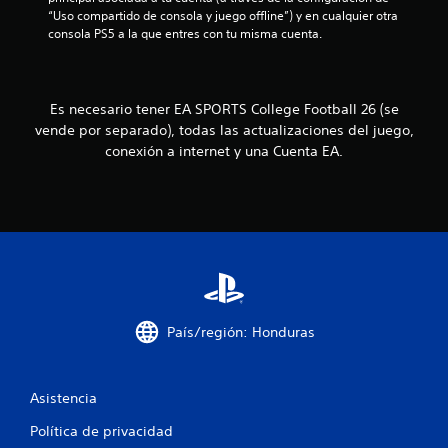
a
o
u
“Uso compartido de consola y juego offline”) y en cualquier otra 
l
s
g
consola PS5 a la que entres con tu misma cuenta.
p
a
P
r
r
u
e
s
e
d
i
d
Es necesario tener EA SPORTS College Football 26 (se
e
n
e
vende por separado), todas las actualizaciones del juego,
f
n
s
conexión a internet y una Cuenta EA.
i
e
c
n
c
r
i
e
e
d
s
a
o
i
r
s
d
p
p
a
u
a
d
n
r
d
t
a
e
o
País/región: Honduras
c
u
s
o
s
d
m
a
e
u
r
g
Asistencia
n
l
u
i
o
a
Política de privacidad
c
s
r