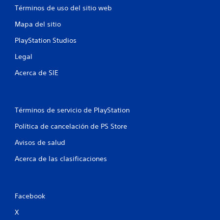
a
Términos de uso del sitio web
c
d
r
o
a
Mapa del sitio
t
n
d
e
t
o
PlayStation Studios
m
r
m
á
o
a
Legal
s
l
n
f
e
u
Acerca de SIE
á
s
a
c
d
l
i
e
p
l
m
a
Términos de servicio de PlayStation
m
o
r
e
v
a
Política de cancelación de PS Store
n
i
q
t
m
u
Avisos de salud
e
i
e
c
Acerca de las clasificaciones
e
p
o
n
u
n
t
e
o
o
d
t
.
a
Facebook
r
s
o
v
X
S
s