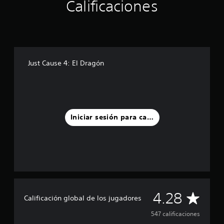
Calificaciones
e
c
i
n
c
o
e
Just Cause 4: El Dragón
s
t
r
e
l
l
Iniciar sesión para calificar
a
s
e
n
u
n
t
o
C
4.28
t
Calificación global de los jugadores
a
a
l
547 calificaciones
d