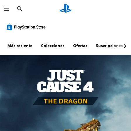
B
u
s
c
a
r
Más reciente
Colecciones
Ofertas
Suscripciones