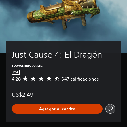
Just Cause 4: El Dragón
SQUARE ENIX CO. LTD.
PS4
4.28
547 calificaciones
C
a
l
US$2.49
i
f
i
Agregar al carrito
c
a
c
i