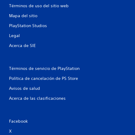
n
Términos de uso del sitio web
c
Mapa del sitio
o
PlayStation Studios
e
Legal
s
Acerca de SIE
t
r
Términos de servicio de PlayStation
e
Política de cancelación de PS Store
Avisos de salud
l
Acerca de las clasificaciones
l
a
Facebook
s
X