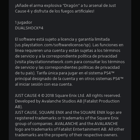
o
¡Añade el arma explosiva “Dragón” a tu arsenal de Just
Cause 4 y disfruta de los fuegos artificiales!
m
1 jugador
e
DUALSHOCK®4
d
El software está sujeto a licencia y garantía limitada
(us.playstation.com/softwarelicense/sp). Las funciones en
i
línea requieren una cuenta y están sujetas a los términos
de servicio y a la correspondiente política de privacidad
o
(visita playstationnetwork.com para consultar los términos
de servicio y las correspondientes políticas de privacidad
:
de tu país). Tarifa única para jugar en el sistema PS4™
principal designado de la cuenta y en otros sistemas PS4™
4
al iniciar sesión con esa cuenta.
.
JUST CAUSE 4 © 2018 Square Enix Ltd. All rights reserved.
Developed by Avalanche Studios AB (Fatalist Production
2
AB).
JUST CAUSE, SQUARE ENIX and the SQUARE ENIX logo are
registered trademarks or trademarks of the Square Enix
8
group of companies. AVALANCHE and the AVALANCHE
logo are trademarks of Fatalist Entertainment AB. All other
e
trademarks are the property of their respective owners.