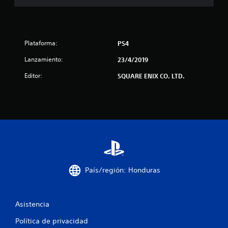
s
t
r
Plataforma:
PS4
e
Lanzamiento:
23/4/2019
Editor:
SQUARE ENIX CO. LTD.
l
l
a
s
d
País/región: Honduras
e
c
Asistencia
i
Política de privacidad