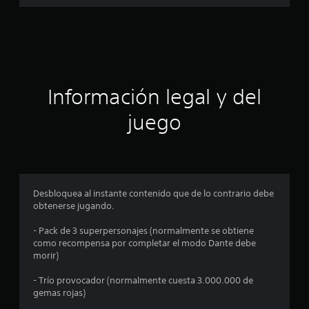
a
c
i
ó
Información legal y del
n
juego
p
r
o
Desbloquea al instante contenido que de lo contrario debe
obtenerse jugando.
m
- Pack de 3 superpersonajes (normalmente se obtiene
e
como recompensa por completar el modo Dante debe
morir)
d
- Trío provocador (normalmente cuesta 3.000.000 de
i
gemas rojas)