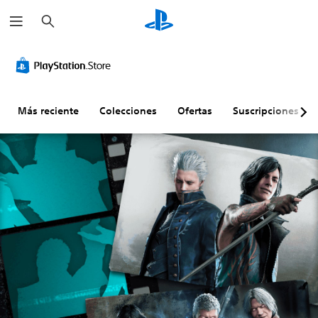
B
u
s
c
a
r
Más reciente
Colecciones
Ofertas
Suscripciones