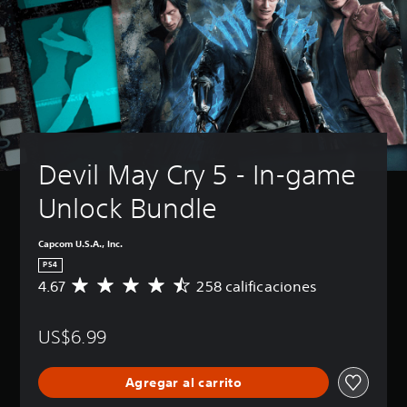
Devil May Cry 5 - In-game 
Unlock Bundle
Capcom U.S.A., Inc.
PS4
4.67
258 calificaciones
C
a
l
US$6.99
i
f
i
Agregar al carrito
c
a