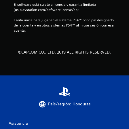
l
El software está sujeto a licencia y garantía limitada 
(us.playstation.com/softwarelicense/sp).
a
Tarifa única para jugar en el sistema PS4™ principal designado 
s
de la cuenta y en otros sistemas PS4™ al iniciar sesión con esa 
cuenta.
d
e
©CAPCOM CO., LTD. 2019 ALL RIGHTS RESERVED.
c
i
n
c
o
País/región: Honduras
e
s
Asistencia