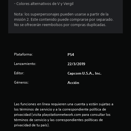
o
- Colores alternativos de V y Vergil
:
Nota: los superpersonajes pueden usarse a partir de la
misión 2. Este contenido puede comprarse por separado.
4
No se ofrecerán reembolsos por compras duplicadas.
.
6
Plataforma:
PS4
7
Lanzamiento:
22/3/2019
e
Editor:
Capcom U.S.A., Inc.
s
Géneros:
Acción
t
r
Las funciones en línea requieren una cuenta y están sujetas a 
los términos de servicio y a la correspondiente política de 
e
privacidad (visita playstationnetwork.com para consultar los 
términos de servicio y las correspondientes políticas de 
l
privacidad de tu país).