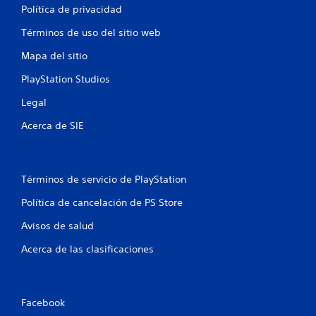
t
Política de privacidad
r
Términos de uso del sitio web
e
Mapa del sitio
l
PlayStation Studios
Legal
l
Acerca de SIE
a
s
Términos de servicio de PlayStation
e
Política de cancelación de PS Store
n
Avisos de salud
u
Acerca de las clasificaciones
n
t
Facebook