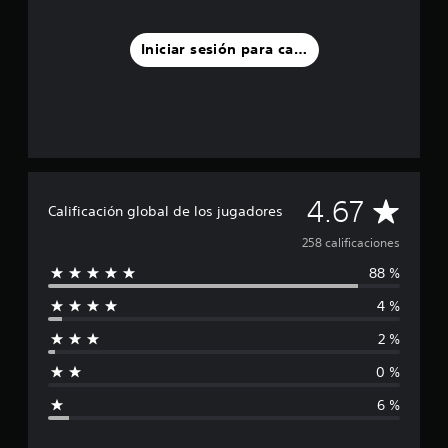
l
d
Iniciar sesión para calificar
e
2
5
8
c
a
l
i
f
C
4.67
Calificación global de los jugadores
i
c
a
258 calificaciones
a
c
88 %
l
i
o
4 %
i
n
2 %
e
f
s
0 %
i
6 %
c