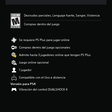
c
i
ó
Desnudos parciales, Lenguaje fuerte, Sangre, Violencia
n
p
Compras dentro del juego
r
o
m
e
Se requiere PS Plus para jugar online
d
Compras dentro del juego opcionales
i
o
Admite hasta 3 jugadores online que tengan PS Plus
:
4
Juego online opcional
.
1 jugador
6
7
Compatible con el Uso a distancia
e
Versión para PS4
s
t
Vibración del control DUALSHOCK 4
r
e
l
l
a