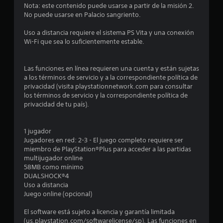
Nota: este contenido puede usarse a partir de la misión 2.
d
No puede usarse en Palacio sangriento.
i
Uso a distancia requiere el sistema PS Vita y una conexión
Wi-Fi que sea lo suficientemente estable.
o
:
Las funciones en línea requieren una cuenta y están sujetas
a los términos de servicio y a la correspondiente política de
4
privacidad (visita playstationnetwork.com para consultar
los términos de servicio y la correspondiente política de
.
privacidad de tu país).
7
1 jugador
Jugadores en red: 2-3 - El juego completo requiere ser
9
miembro de PlayStation®Plus para acceder a las partidas
multijugador online
e
58MB como mínimo
DUALSHOCK®4
s
Uso a distancia
Juego online (opcional)
t
El software está sujeto a licencia y garantía limitada
r
(us.playstation.com/softwarelicense/sp). Las funciones en