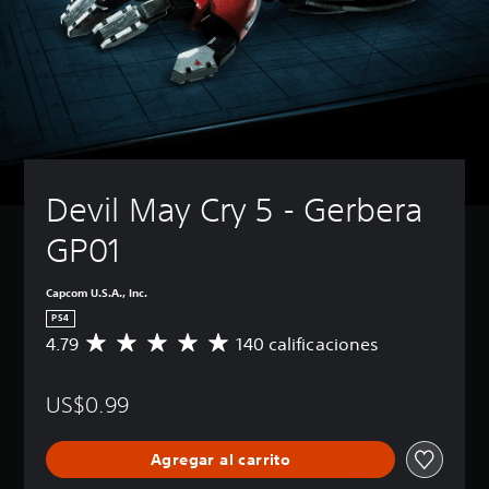
Devil May Cry 5 - Gerbera 
GP01
Capcom U.S.A., Inc.
PS4
4.79
140 calificaciones
C
a
l
US$0.99
i
f
i
Agregar al carrito
c
a