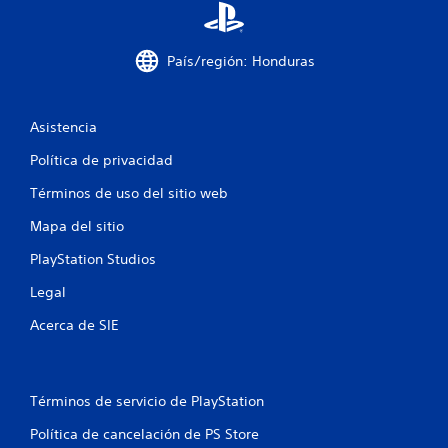
e
s
País/región: Honduras
t
r
Asistencia
Política de privacidad
e
Términos de uso del sitio web
l
Mapa del sitio
l
PlayStation Studios
a
Legal
s
Acerca de SIE
e
n
Términos de servicio de PlayStation
u
Política de cancelación de PS Store