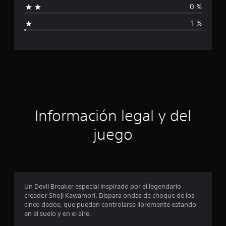
0 %
l
i
d
1 %
e
c
1
4
a
0
c
c
a
l
i
i
f
ó
i
Información legal y del
c
n
a
juego
c
i
p
o
n
r
e
s
o
Un Devil Breaker especial inspirado por el legendario
creador Shoji Kawamori. Dispara ondas de choque de los
m
cinco dedos, que pueden controlarse libremente estando
en el suelo y en el aire.
e