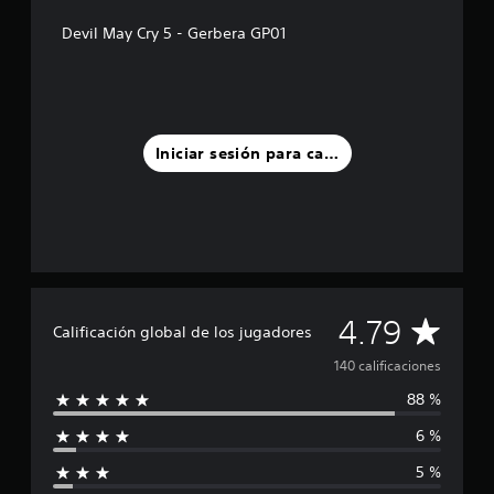
s
Devil May Cry 5 - Gerbera GP01
d
e
c
i
n
c
Iniciar sesión para calificar
o
e
s
t
r
e
l
l
a
C
4.79
Calificación global de los jugadores
s
e
a
140 calificaciones
n
u
88 %
l
n
t
6 %
i
o
5 %
t
f
a