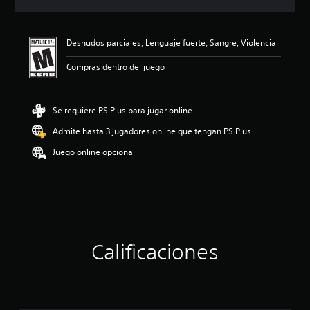
c
i
ó
Desnudos parciales, Lenguaje fuerte, Sangre, Violencia
n
p
Compras dentro del juego
r
o
m
e
Se requiere PS Plus para jugar online
d
Admite hasta 3 jugadores online que tengan PS Plus
i
o
Juego online opcional
:
4
.
7
9
e
s
t
Calificaciones
r
e
l
l
a