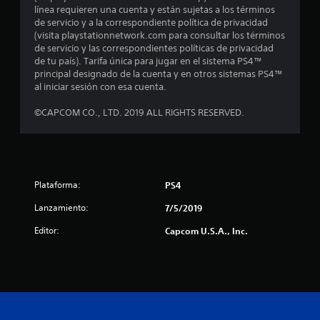
línea requieren una cuenta y están sujetas a los términos
e
de servicio y a la correspondiente política de privacidad
(visita playstationnetwork.com para consultar los términos
l
de servicio y las correspondientes políticas de privacidad
de tu país). Tarifa única para jugar en el sistema PS4™
l
principal designado de la cuenta y en otros sistemas PS4™
al iniciar sesión con esa cuenta.
a
©CAPCOM CO., LTD. 2019 ALL RIGHTS RESERVED.
s
d
e
Plataforma:
PS4
c
Lanzamiento:
7/5/2019
i
Editor:
Capcom U.S.A., Inc.
n
c
o