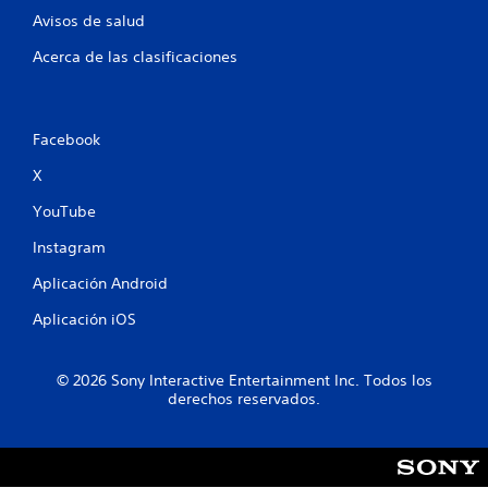
n
Avisos de salud
t
Acerca de las clasificaciones
o
t
Facebook
a
X
YouTube
l
Instagram
d
Aplicación Android
e
Aplicación iOS
1
4
© 2026 Sony Interactive Entertainment Inc. Todos los
derechos reservados.
0
c