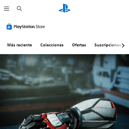
B
u
s
c
a
r
Más reciente
Colecciones
Ofertas
Suscripciones