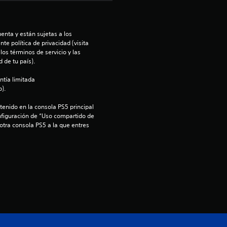
a
s
enta y están sujetas a los 
te política de privacidad (visita 
os términos de servicio y las 
d
 de tu país).
e
ntía limitada 
).
c
enido en la consola PS5 principal 
nfiguración de “Uso compartido de 
i
 otra consola PS5 a la que entres 
n
c
o
e