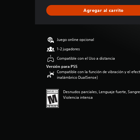
f
i
Agregar al carrito
c
a
c
i
ó
Juego online opcional
n
p
1-2 jugadores
r
Compatible con el Uso a distancia
o
m
Versión para PS5
Compatible con la función de vibración y el efecto
e
inalámbrico DualSense)
d
i
o
Desnudos parciales, Lenguaje fuerte, Sangr
:
Violencia intensa
3
e
s
t
r
e
l