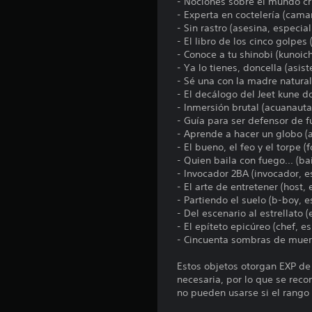
- Nociones sobre el mundo cr
- Experta en coctelería (cama
- Sin rastro (asesina, especia
- El libro de los cinco golpes
- Conoce a tu shinobi (kunoich
- Ya lo tienes, doncella (asis
- Sé una con la madre naturale
- El decálogo del Jeet kune do
- Inmersión brutal (acuanauta
- Guía para ser defensor de f
- Aprende a hacer un globo (a
- El bueno, el feo y el torpe (
- Quien baila con fuego... (ba
- Invocador 2BA (invocador, e
- El arte de entretener (host,
- Partiendo el suelo (b-boy, e
- Del escenario al estrellato (
- El epíteto epicúreo (chef, e
- Cincuenta sombras de muert
Estos objetos otorgan EXP de 
necesaria, por lo que se reco
no pueden usarse si el rango