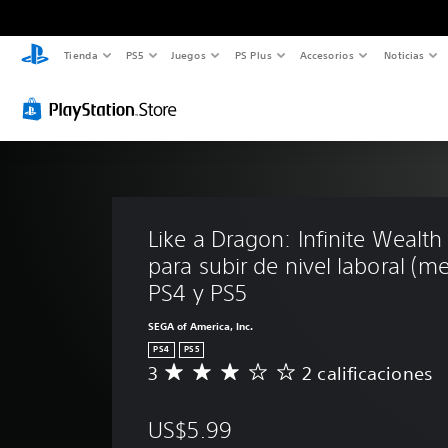
Tienda
PS5
Juegos
PS Plus
Accesorios
Noticias
Like a Dragon: Infinite Wealth
para subir de nivel laboral (m
PS4 y PS5
SEGA of America, Inc.
PS4
PS5
3
2 calificaciones
C
a
l
US$5.99
i