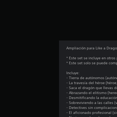
o
t
a
l
d
e
2
c
a
Ampliación para Like a Drago
l
i
* Este set se incluye en otro
f
* Este set solo se puede com
i
c
Incluye:
a
- Tierra de autónomos (autón
c
- La travesía del héroe (héroe
i
- Saca el dragón que llevas d
o
- Abrazando el elitismo (here
n
- Desmitificando la educación 
e
- Sobreviviendo a las calles 
s
- Detectives sin complicacion
- El aficionado profesional (s