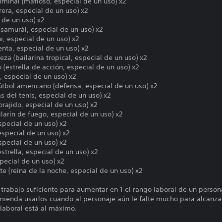
iminal (mafioso, especial de un uso) x2
rera, especial de un uso) x2
l de un uso) x2
 (samurái, especial de un uso) x2
i, especial de un uso) x2
tenta, especial de un uso) x2
za (bailarina tropical, especial de un uso) x2
 (estrella de acción, especial de un uso) x2
, especial de un uso) x2
útbol americano (defensa, especial de un uso) x2
s del tenis, especial de un uso) x2
forajido, especial de un uso) x2
ilarín de fuego, especial de un uso) x2
special de un uso) x2
 especial de un uso) x2
special de un uso) x2
estrella, especial de un uso) x2
special de un uso) x2
e (reina de la noche, especial de un uso) x2
trabajo suficiente para aumentar en 1 el rango laboral de un person
mienda usarlos cuando al personaje aún le falte mucho para alcanzar
 laboral está al máximo.