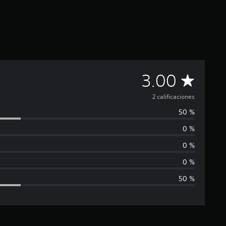
C
3.00
a
2 calificaciones
50 %
l
0 %
i
0 %
f
0 %
50 %
i
c