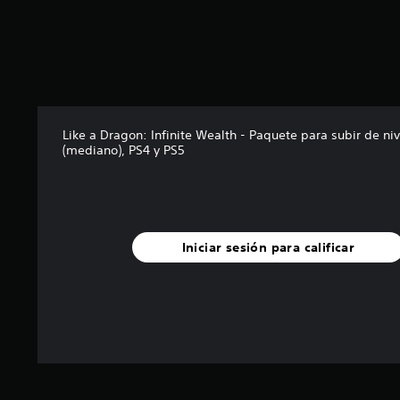
l
a
s
d
e
c
i
n
Like a Dragon: Infinite Wealth - Paquete para subir de niv
c
(mediano), PS4 y PS5
o
e
s
t
r
e
Iniciar sesión para calificar
l
l
a
s
e
n
u
n
t