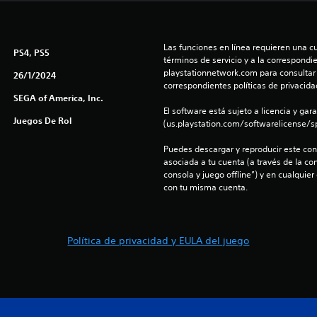
Las funciones en línea requieren una cu
PS4, PS5
términos de servicio y a la correspondien
playstationnetwork.com para consultar l
26/1/2024
correspondientes políticas de privacidad
SEGA of America, Inc.
El software está sujeto a licencia y gara
Juegos De Rol
(us.playstation.com/softwarelicense/sp
Puedes descargar y reproducir este cont
asociada a tu cuenta (a través de la co
consola y juego offline”) y en cualquier
con tu misma cuenta.
Política de privacidad y EULA del juego