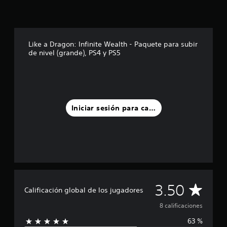
d
e
c
i
Like a Dragon: Infinite Wealth - Paquete para subir
n
de nivel (grande), PS4 y PS5
c
o
e
s
t
r
Iniciar sesión para calificar
e
l
l
a
s
e
n
u
n
C
3.50
Calificación global de los jugadores
t
o
a
8 calificaciones
t
a
63 %
l
l