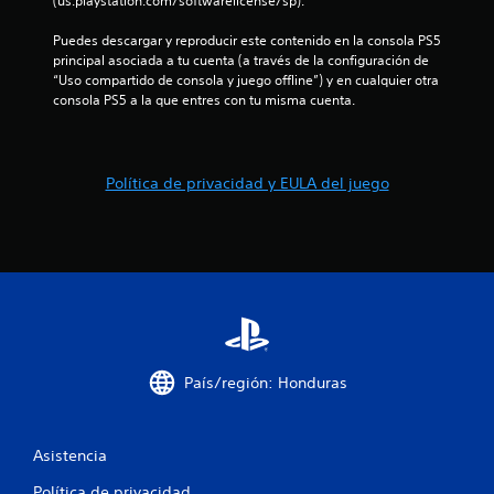
(us.playstation.com/softwarelicense/sp).
o
Puedes descargar y reproducir este contenido en la consola PS5 
e
principal asociada a tu cuenta (a través de la configuración de 
“Uso compartido de consola y juego offline”) y en cualquier otra 
s
consola PS5 a la que entres con tu misma cuenta.
t
r
Política de privacidad y EULA del juego
e
l
l
a
País/región: Honduras
s
e
Asistencia
n
Política de privacidad