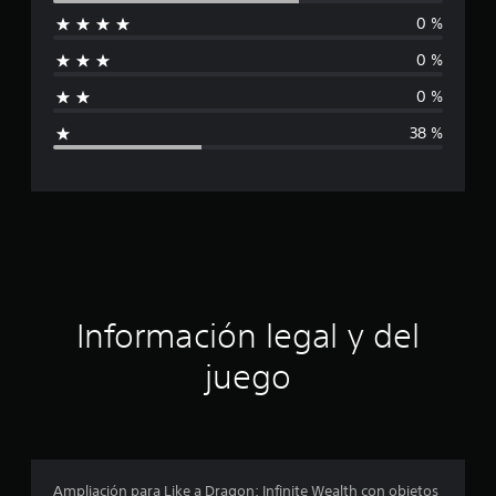
d
0 %
i
e
8
0 %
f
c
0 %
a
i
l
38 %
i
c
f
i
a
c
a
c
c
i
i
o
n
ó
e
Información legal y del
s
n
juego
p
r
o
Ampliación para Like a Dragon: Infinite Wealth con objetos