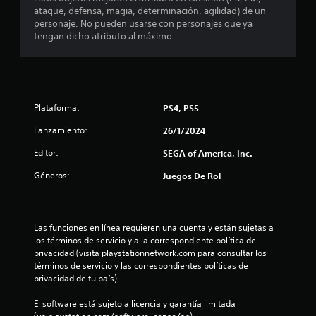
ataque, defensa, magia, determinación, agilidad) de un
r
personaje. No pueden usarse con personajes que ya
tengan dicho atributo al máximo.
e
l
l
Plataforma:
PS4, PS5
a
Lanzamiento:
26/1/2024
s
Editor:
SEGA of America, Inc.
d
Géneros:
Juegos De Rol
e
c
Las funciones en línea requieren una cuenta y están sujetas a 
los términos de servicio y a la correspondiente política de 
i
privacidad (visita playstationnetwork.com para consultar los 
términos de servicio y las correspondientes políticas de 
n
privacidad de tu país).
c
El software está sujeto a licencia y garantía limitada 