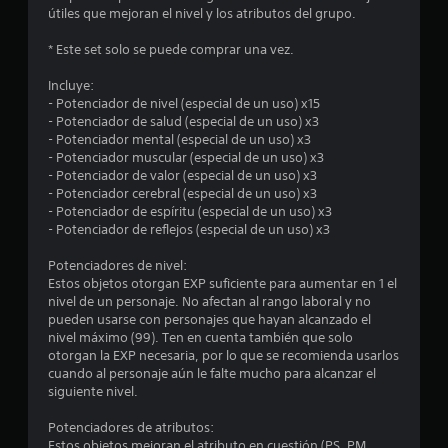
útiles que mejoran el nivel y los atributos del grupo.
m
* Este set solo se puede comprar una vez.
e
Incluye:
d
- Potenciador de nivel (especial de un uso) x15
- Potenciador de salud (especial de un uso) x3
i
- Potenciador mental (especial de un uso) x3
- Potenciador muscular (especial de un uso) x3
o
- Potenciador de valor (especial de un uso) x3
- Potenciador cerebral (especial de un uso) x3
:
- Potenciador de espíritu (especial de un uso) x3
- Potenciador de reflejos (especial de un uso) x3
3
Potenciadores de nivel:
.
Estos objetos otorgan EXP suficiente para aumentar en 1 el
nivel de un personaje. No afectan al rango laboral y no
5
pueden usarse con personajes que hayan alcanzado el
nivel máximo (99). Ten en cuenta también que solo
otorgan la EXP necesaria, por lo que se recomienda usarlos
e
cuando al personaje aún le falte mucho para alcanzar el
siguiente nivel.
s
Potenciadores de atributos:
t
Estos objetos mejoran el atributo en cuestión (PS, PM,