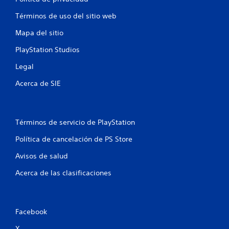
u
Términos de uso del sitio web
n
Mapa del sitio
t
PlayStation Studios
o
Legal
t
Acerca de SIE
a
l
Términos de servicio de PlayStation
d
Política de cancelación de PS Store
Avisos de salud
e
Acerca de las clasificaciones
8
c
Facebook
a
X