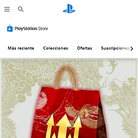
B
u
s
c
a
r
Más reciente
Colecciones
Ofertas
Suscripciones