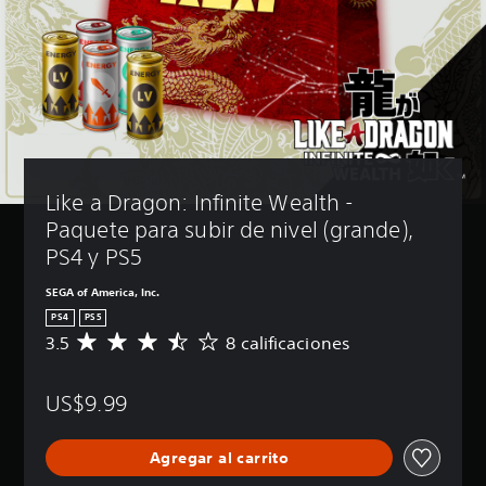
Like a Dragon: Infinite Wealth - 
Paquete para subir de nivel (grande), 
PS4 y PS5
SEGA of America, Inc.
PS4
PS5
3.5
8 calificaciones
C
a
l
US$9.99
i
f
i
Agregar al carrito
c
a