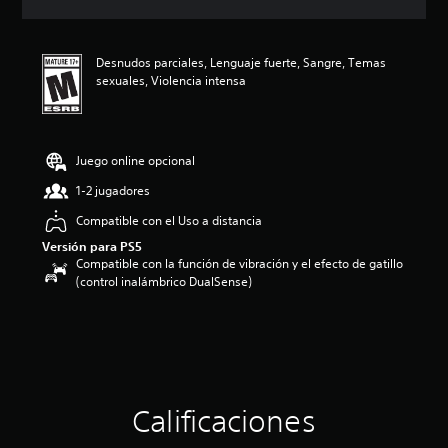
c
i
ó
Desnudos parciales, Lenguaje fuerte, Sangre, Temas
n
sexuales, Violencia intensa
p
r
o
m
e
Juego online opcional
d
1-2 jugadores
i
o
Compatible con el Uso a distancia
:
Versión para PS5
3
Compatible con la función de vibración y el efecto de gatillo
.
(control inalámbrico DualSense)
5
e
s
t
r
e
l
l
Calificaciones
a
s