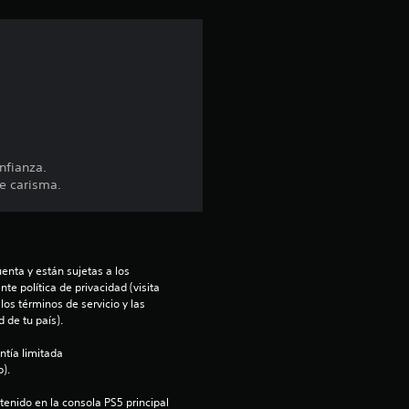
n
p
r
o
nfianza.
m
de carisma.
e
d
enta y están sujetas a los 
te política de privacidad (visita 
i
os términos de servicio y las 
 de tu país).
o
ntía limitada 
).
:
enido en la consola PS5 principal 