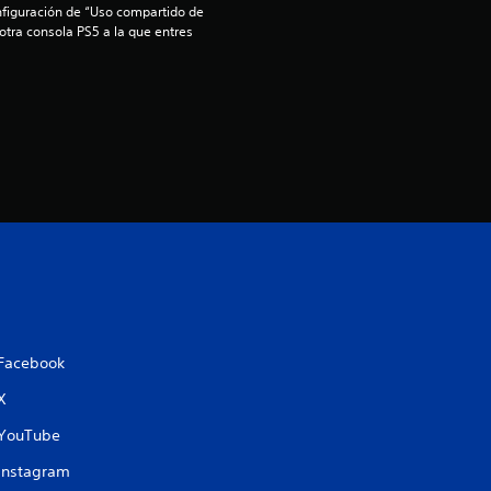
4
nfiguración de “Uso compartido de 
 otra consola PS5 a la que entres 
.
6
5
e
s
t
r
Facebook
e
X
l
YouTube
l
Instagram