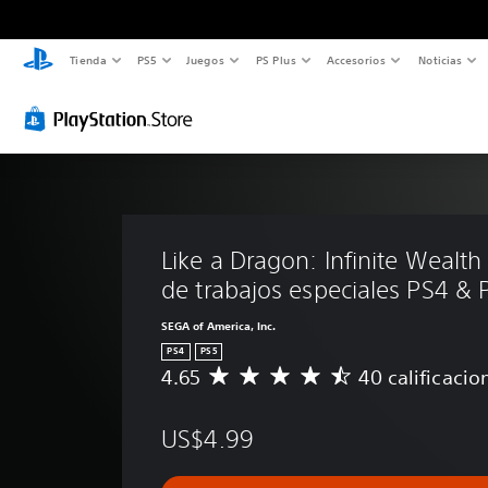
Tienda
PS5
Juegos
PS Plus
Accesorios
Noticias
Like a Dragon: Infinite Wealth
de trabajos especiales PS4 & 
SEGA of America, Inc.
PS4
PS5
4.65
40 calificacio
C
a
l
US$4.99
i
f
i