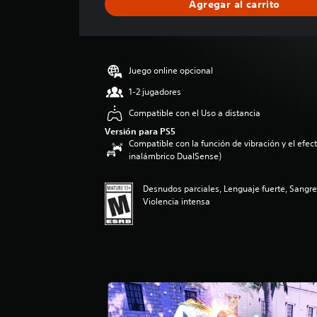
Agregar al carrito
c
a
c
i
ó
Juego online opcional
n
p
1-2 jugadores
r
Compatible con el Uso a distancia
o
m
Versión para PS5
Compatible con la función de vibración y el efecto
e
inalámbrico DualSense)
d
i
o
Desnudos parciales, Lenguaje fuerte, Sangr
:
Violencia intensa
4
.
6
5
e
s
t
r