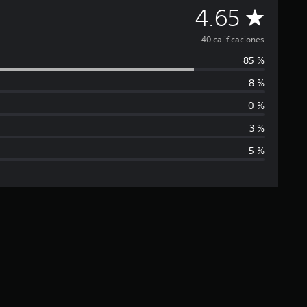
C
4.65
a
40 calificaciones
85 %
l
8 %
i
0 %
f
3 %
5 %
i
c
a
c
i
ó