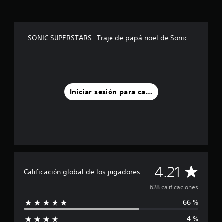
d
e
c
i
SONIC SUPERSTARS -Traje de papá noel de Sonic
n
c
o
e
s
t
Iniciar sesión para calificar
r
e
l
l
a
s
e
n
C
4.21
u
Calificación global de los jugadores
n
a
628 calificaciones
t
o
66 %
l
t
a
4 %