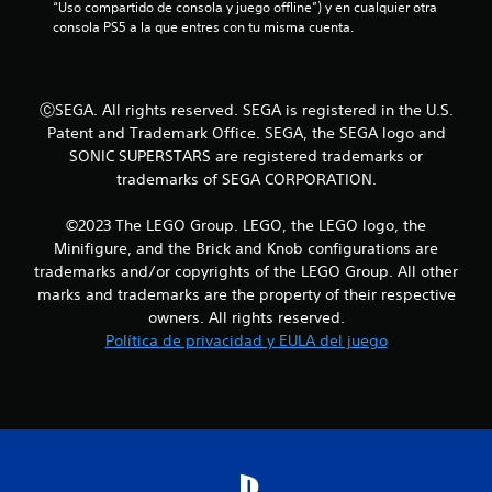
“Uso compartido de consola y juego offline”) y en cualquier otra 
consola PS5 a la que entres con tu misma cuenta.
r
e
ⒸSEGA. All rights reserved. SEGA is registered in the U.S.
l
Patent and Trademark Office. SEGA, the SEGA logo and
l
SONIC SUPERSTARS are registered trademarks or
trademarks of SEGA CORPORATION.
a
©2023 The LEGO Group. LEGO, the LEGO logo, the
s
Minifigure, and the Brick and Knob configurations are
trademarks and/or copyrights of the LEGO Group. All other
d
marks and trademarks are the property of their respective
e
owners. All rights reserved.
Política de privacidad y EULA del juego
c
i
n
c