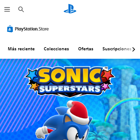
B
u
s
c
a
r
Más reciente
Colecciones
Ofertas
Suscripciones