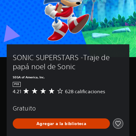
SONIC SUPERSTARS -Traje de 
papá noel de Sonic
SEGA of America, Inc.
PS5
4.21
628 calificaciones
C
a
l
Gratuito
i
f
i
Agregar a la biblioteca
c
a
c