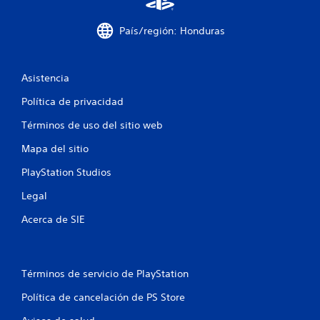
o
País/región: Honduras
e
s
Asistencia
t
Política de privacidad
r
Términos de uso del sitio web
Mapa del sitio
e
PlayStation Studios
l
Legal
l
Acerca de SIE
a
s
Términos de servicio de PlayStation
e
Política de cancelación de PS Store
n