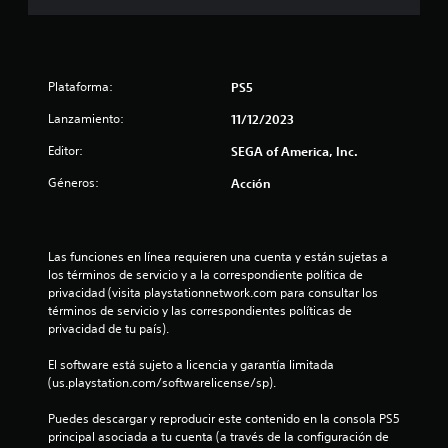
m
e
d
Plataforma:
PS5
i
Lanzamiento:
11/12/2023
o
Editor:
SEGA of America, Inc.
:
Géneros:
Acción
4
.
Las funciones en línea requieren una cuenta y están sujetas a 
los términos de servicio y a la correspondiente política de 
2
privacidad (visita playstationnetwork.com para consultar los 
términos de servicio y las correspondientes políticas de 
1
privacidad de tu país).
El software está sujeto a licencia y garantía limitada 
e
(us.playstation.com/softwarelicense/sp).
s
Puedes descargar y reproducir este contenido en la consola PS5 
principal asociada a tu cuenta (a través de la configuración de 
t