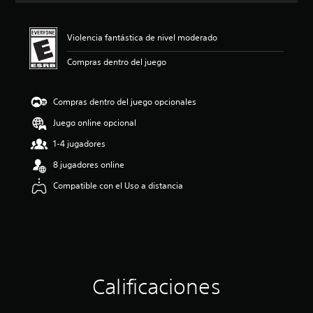
i
ó
n
Violencia fantástica de nivel moderado
p
r
Compras dentro del juego
o
m
e
Compras dentro del juego opcionales
d
Juego online opcional
i
o
1-4 jugadores
:
4
8 jugadores online
.
Compatible con el Uso a distancia
2
1
e
s
t
r
e
l
Calificaciones
l
a
s