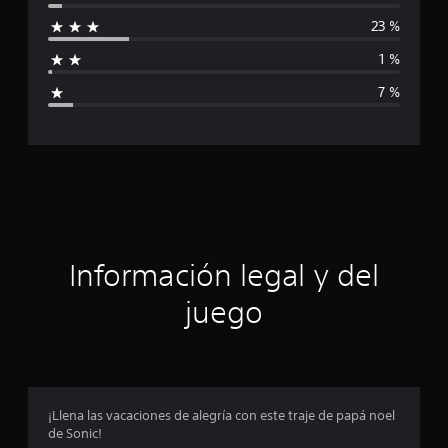
i
l
d
23 %
f
e
6
1 %
i
2
7 %
8
c
c
a
l
a
i
f
c
i
c
i
a
c
ó
Información legal y del
i
o
n
juego
n
e
p
s
r
o
¡Llena las vacaciones de alegría con este traje de papá noel
de Sonic!