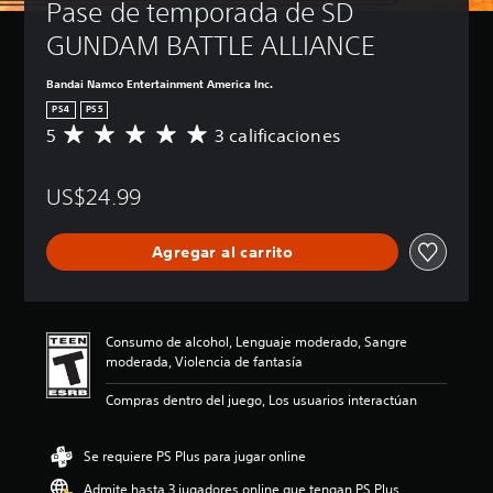
Pase de temporada de SD 
GUNDAM BATTLE ALLIANCE
Bandai Namco Entertainment America Inc.
PS4
PS5
5
3 calificaciones
C
a
l
US$24.99
i
f
i
Agregar al carrito
c
a
c
i
ó
Consumo de alcohol, Lenguaje moderado, Sangre
n
moderada, Violencia de fantasía
p
r
Compras dentro del juego, Los usuarios interactúan
o
m
e
Se requiere PS Plus para jugar online
d
Admite hasta 3 jugadores online que tengan PS Plus
i