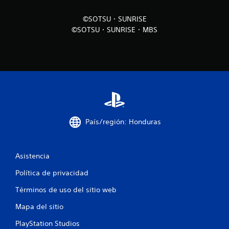
o
©SOTSU・SUNRISE
©SOTSU・SUNRISE・MBS
e
s
t
r
e
País/región: Honduras
l
l
Asistencia
a
Política de privacidad
s
Términos de uso del sitio web
e
Mapa del sitio
n
PlayStation Studios