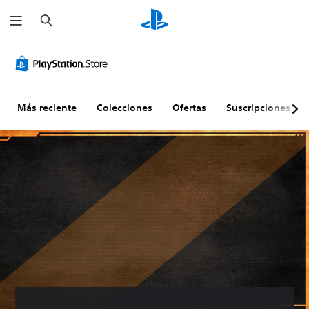
B
u
s
c
a
r
Más reciente
Colecciones
Ofertas
Suscripciones