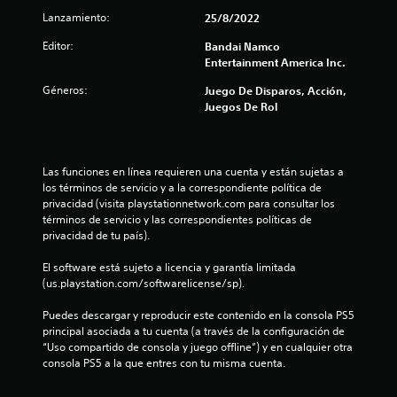
t
Lanzamiento:
25/8/2022
r
Editor:
Bandai Namco
e
Entertainment America Inc.
Géneros:
Juego De Disparos, Acción,
l
Juegos De Rol
l
a
Las funciones en línea requieren una cuenta y están sujetas a 
los términos de servicio y a la correspondiente política de 
s
privacidad (visita playstationnetwork.com para consultar los 
términos de servicio y las correspondientes políticas de 
d
privacidad de tu país).
e
El software está sujeto a licencia y garantía limitada 
(us.playstation.com/softwarelicense/sp).
c
Puedes descargar y reproducir este contenido en la consola PS5 
i
principal asociada a tu cuenta (a través de la configuración de 
“Uso compartido de consola y juego offline”) y en cualquier otra 
n
consola PS5 a la que entres con tu misma cuenta.
c