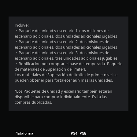
p
r
o
Incluye:
・Paquete de unidad y escenario 1: dos misiones de
m
escenario adicionales, dos unidades adicionales jugables
・Paquete de unidad y escenario 2: dos misiones de
e
escenario adicionales, dos unidades adicionales jugables
・Paquete de unidad y escenario 3: dos misiones de
d
escenario adicionales, tres unidades adicionales jugables
・Bonificación por comprar el pase de temporada: Paquete
i
de materiales de Superación de límite 1.
Los materiales de Superación de límite de primer nivel se
o
pueden obtener para fortalecer aún más las unidades.
:
*Los Paquetes de unidad y escenario también estarán
disponible para comprar individualmente. Evita las
5
compras duplicadas.
e
s
Plataforma:
PS4, PS5