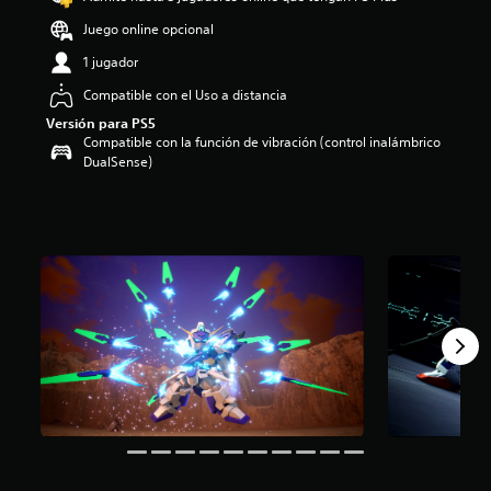
o
Juego online opcional
:
5
1 jugador
e
Compatible con el Uso a distancia
s
t
Versión para PS5
r
Compatible con la función de vibración (control inalámbrico
e
DualSense)
l
l
a
s
d
e
c
i
n
c
o
e
s
t
r
e