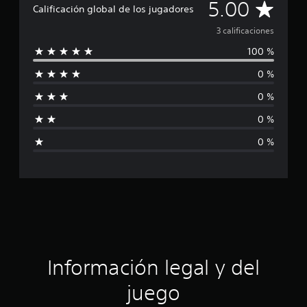
C
i
5.00
Calificación global de los jugadores
o
a
n
3 calificaciones
e
100 %
s
l
0 %
i
0 %
f
0 %
i
0 %
c
a
c
i
ó
Información legal y del
n
juego