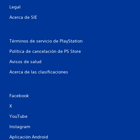
Legal
u
Acerca de SIE
n
t
Términos de servicio de PlayStation
o
Política de cancelación de PS Store
t
Avisos de salud
a
Acerca de las clasificaciones
l
d
Facebook
e
X
3
YouTube
c
Instagram
a
Aplicación Android