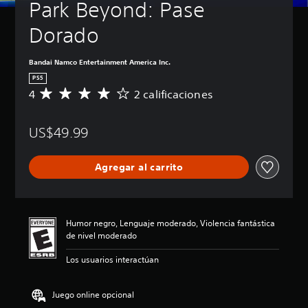
Park Beyond: Pase 
Dorado
Bandai Namco Entertainment America Inc.
PS5
4
2 calificaciones
C
a
l
US$49.99
i
f
i
Agregar al carrito
c
a
c
i
ó
Humor negro, Lenguaje moderado, Violencia fantástica
n
de nivel moderado
p
r
Los usuarios interactúan
o
m
e
Juego online opcional
d