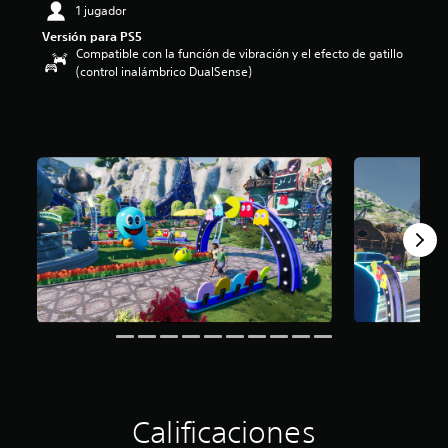
1 jugador
i
o
Versión para PS5
:
Compatible con la función de vibración y el efecto de gatillo
4
(control inalámbrico DualSense)
e
s
t
r
e
l
l
a
s
d
e
c
i
n
c
o
e
s
t
Calificaciones
r
e