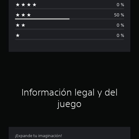
0 %
i
i
o
50 %
n
f
e
0 %
s
i
0 %
c
a
c
i
ó
Información legal y del
n
juego
p
r
o
¡Expande tu imaginación!