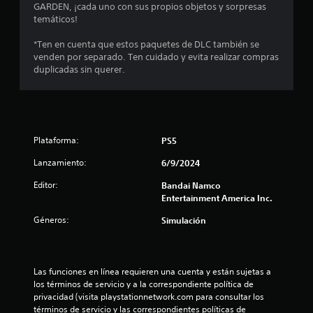
GARDEN, ¡cada uno con sus propios objetos y sorpresas
l
temáticos!
l
*Ten en cuenta que estos paquetes de DLC también se
venden por separado. Ten cuidado y evita realizar compras
a
duplicadas sin querer.
s
d
e
Plataforma:
PS5
Lanzamiento:
6/9/2024
c
Editor:
Bandai Namco
i
Entertainment America Inc.
n
Géneros:
Simulación
c
o
Las funciones en línea requieren una cuenta y están sujetas a 
los términos de servicio y a la correspondiente política de 
e
privacidad (visita playstationnetwork.com para consultar los 
términos de servicio y las correspondientes políticas de 