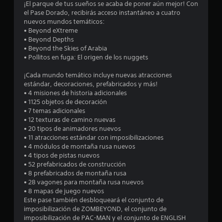
¡El parque de tus sueños se acaba de poner aún mejor! Con
m
el Pase Dorado, recibirás acceso instantáneo a cuatro
nuevos mundos temáticos:
e
• Beyond eXtreme
• Beyond Depths
d
• Beyond the Skies of Arabia
• Pollitos en fuga: El origen de los nuggets
i
¡Cada mundo temático incluye nuevas atracciones
o
estándar, decoraciones, prefabricados y más!
• 4 misiones de historia adicionales
:
• 1125 objetos de decoración
• 7 temas adicionales
4
• 12 texturas de camino nuevas
• 20 tipos de animadores nuevos
e
• 11 atracciones estándar con imposibilizaciones
• 4 módulos de montaña rusa nuevos
s
• 4 tipos de pistas nuevos
• 52 prefabricados de construcción
• 8 prefabricados de montaña rusa
t
• 28 vagones para montaña rusa nuevos
• 8 mapas de juego nuevos
r
Este pase también desbloqueará el conjunto de
imposibilización de ZOMBEYOND, el conjunto de
e
imposibilización de PAC-MAN y el conjunto de ENGLISH