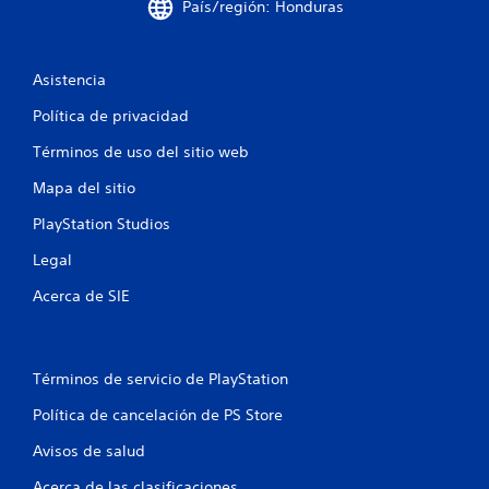
t
País/región: Honduras
o
Asistencia
t
Política de privacidad
a
Términos de uso del sitio web
l
Mapa del sitio
d
PlayStation Studios
e
Legal
2
Acerca de SIE
c
a
Términos de servicio de PlayStation
l
Política de cancelación de PS Store
i
Avisos de salud
Acerca de las clasificaciones