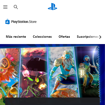
B
u
s
c
a
r
Más reciente
Colecciones
Ofertas
Suscripciones