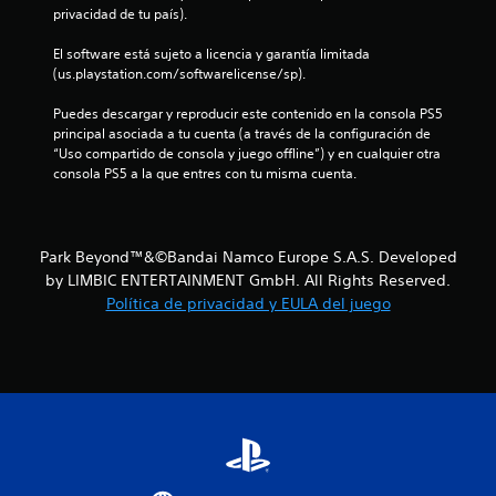
s
privacidad de tu país).
t
El software está sujeto a licencia y garantía limitada 
(us.playstation.com/softwarelicense/sp).
r
Puedes descargar y reproducir este contenido en la consola PS5 
e
principal asociada a tu cuenta (a través de la configuración de 
“Uso compartido de consola y juego offline”) y en cualquier otra 
consola PS5 a la que entres con tu misma cuenta.
l
l
a
Park Beyond™&©Bandai Namco Europe S.A.S. Developed
by LIMBIC ENTERTAINMENT GmbH. All Rights Reserved.
s
Política de privacidad y EULA del juego
e
n
u
n