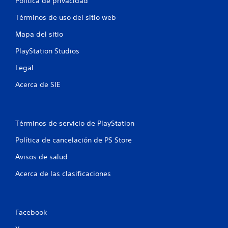
Política de privacidad
l
Términos de uso del sitio web
l
Mapa del sitio
a
PlayStation Studios
s
Legal
e
Acerca de SIE
n
u
Términos de servicio de PlayStation
n
Política de cancelación de PS Store
t
Avisos de salud
o
Acerca de las clasificaciones
t
a
Facebook