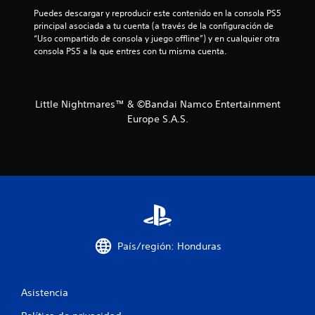
d
Puedes descargar y reproducir este contenido en la consola PS5 
principal asociada a tu cuenta (a través de la configuración de 
e
“Uso compartido de consola y juego offline”) y en cualquier otra 
consola PS5 a la que entres con tu misma cuenta.
c
i
Little Nightmares™ & ©Bandai Namco Entertainment
n
Europe S.A.S.
c
o
e
s
t
País/región: Honduras
r
Asistencia
e