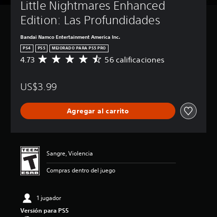
Little Nightmares Enhanced 
Edition: Las Profundidades
Bandai Namco Entertainment America Inc.
PS4
PS5
MEJORADO PARA PS5 PRO
4.73
56 calificaciones
C
a
l
US$3.99
i
f
i
Agregar al carrito
c
a
c
i
ó
Sangre, Violencia
n
p
Compras dentro del juego
r
o
m
1 jugador
e
d
Versión para PS5
i