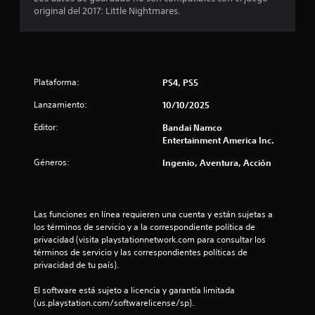
.
original del 2017: Little Nightmares.
7
3
Plataforma:
PS4, PS5
e
Lanzamiento:
10/10/2025
s
Editor:
Bandai Namco
t
Entertainment America Inc.
Géneros:
Ingenio, Aventura, Acción
r
e
Las funciones en línea requieren una cuenta y están sujetas a 
l
los términos de servicio y a la correspondiente política de 
privacidad (visita playstationnetwork.com para consultar los 
l
términos de servicio y las correspondientes políticas de 
privacidad de tu país).
a
El software está sujeto a licencia y garantía limitada 
s
(us.playstation.com/softwarelicense/sp).