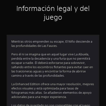
i
ó
c
Información legal y del
a
n
c
juego
i
p
o
n
r
e
s
o
Mientras otros emprenden su escape, El Niño desciende a
las profundidades de Las Fauces.
m
Pero él ni se imagina que en aquel lugar vive La Abuela,
e
perdida entre la decadencia y una furia que no permitirá
escapar a nadie. Él deberá esforzarse para sobrevivir,
d
saltando entre los escombros flotantes para evitar caer en
las traicioneras aguas y encontrar la forma de abrirse
i
camino a través de las profundidades.
o
La Enhanced Edition ofrece una mayor resolución, mejores
efectos visuales y está optimizada para tasas de
:
fotogramas más altas. Se añadieron elementos de apoyo
adicionales para una mejor experiencia.
4
Los datos de guardado no son compatibles con el juego