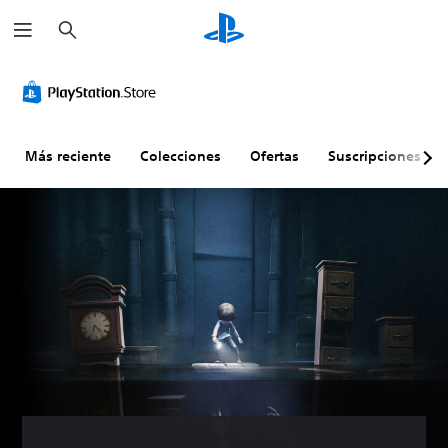
B
u
s
c
a
r
Más reciente
Colecciones
Ofertas
Suscripciones