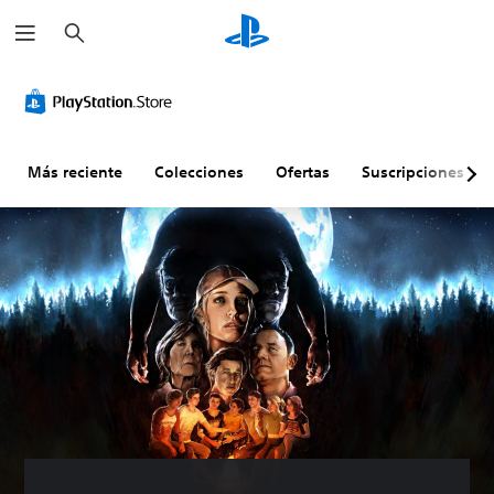
B
u
s
c
a
r
Más reciente
Colecciones
Ofertas
Suscripciones