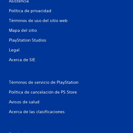
Asistencia
s
Política de privacidad
t
Términos de uso del sitio web
r
Mapa del sitio
e
PlayStation Studios
Legal
l
Acerca de SIE
l
a
Términos de servicio de PlayStation
s
Política de cancelación de PS Store
e
Avisos de salud
n
Acerca de las clasificaciones
u
n