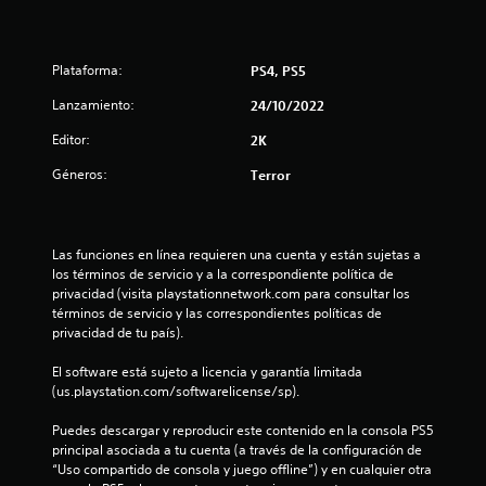
d
i
Plataforma:
PS4, PS5
o
Lanzamiento:
24/10/2022
:
Editor:
2K
4
Géneros:
Terror
.
7
Las funciones en línea requieren una cuenta y están sujetas a 
3
los términos de servicio y a la correspondiente política de 
privacidad (visita playstationnetwork.com para consultar los 
términos de servicio y las correspondientes políticas de 
e
privacidad de tu país).
s
El software está sujeto a licencia y garantía limitada 
(us.playstation.com/softwarelicense/sp).
t
Puedes descargar y reproducir este contenido en la consola PS5 
r
principal asociada a tu cuenta (a través de la configuración de 
“Uso compartido de consola y juego offline”) y en cualquier otra 
e