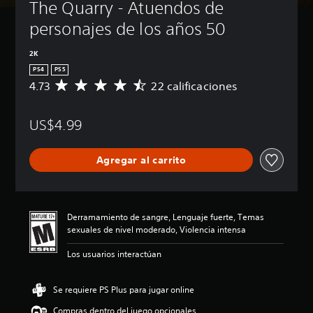
The Quarry - Atuendos de 
personajes de los años 50
2K
PS4
PS5
4.73
22 calificaciones
C
a
l
US$4.99
i
f
i
Agregar al carrito
c
a
c
i
ó
Derramamiento de sangre, Lenguaje fuerte, Temas
n
sexuales de nivel moderado, Violencia intensa
p
r
Los usuarios interactúan
o
m
e
Se requiere PS Plus para jugar online
d
Compras dentro del juego opcionales
i