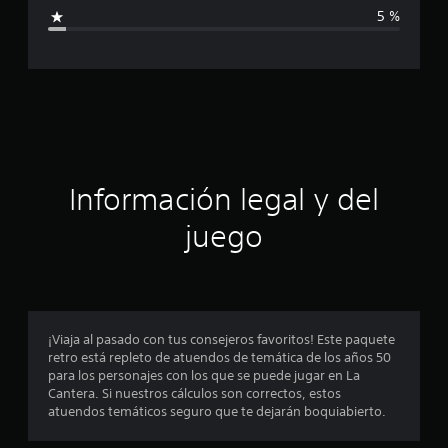
i
i
5 %
c
c
a
c
a
i
o
c
n
e
i
s
ó
Información legal y del
n
juego
p
r
o
¡Viaja al pasado con tus consejeros favoritos! Este paquete
retro está repleto de atuendos de temática de los años 50
m
para los personajes con los que se puede jugar en La
Cantera. Si nuestros cálculos son correctos, estos
e
atuendos temáticos seguro que te dejarán boquiabierto.