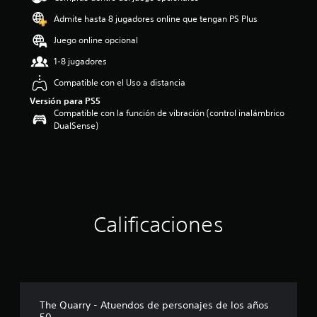
o
Admite hasta 8 jugadores online que tengan PS Plus
:
4
Juego online opcional
.
1-8 jugadores
7
3
Compatible con el Uso a distancia
e
Versión para PS5
s
Compatible con la función de vibración (control inalámbrico
t
DualSense)
r
e
l
l
a
s
d
e
Calificaciones
c
i
n
c
o
e
The Quarry - Atuendos de personajes de los años
s