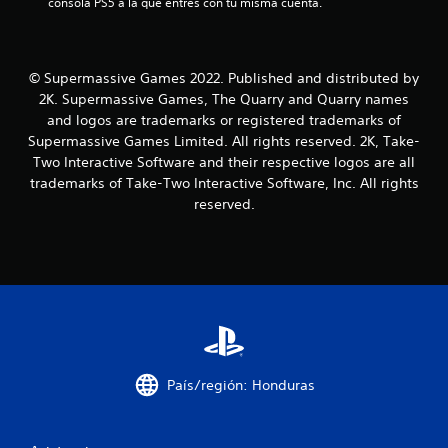
consola PS5 a la que entres con tu misma cuenta.
l
l
© Supermassive Games 2022. Published and distributed by
2K. Supermassive Games, The Quarry and Quarry names
a
and logos are trademarks or registered trademarks of
s
Supermassive Games Limited. All rights reserved. 2K, Take-
Two Interactive Software and their respective logos are all
d
trademarks of Take-Two Interactive Software, Inc. All rights
reserved.
e
c
i
n
c
País/región: Honduras
o
e