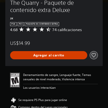
The Quarry - Paquete de 
contenido extra Deluxe
2K
PS4
PS5
PAQUETE DE CONTENIDO EXTRA
4.68
74 calificaciones
C
a
l
US$14.99
i
f
i
Agregar al carrito
c
a
c
i
ó
Derramamiento de sangre, Lenguaje fuerte, Temas
n
sexuales de nivel moderado, Violencia intensa
p
r
Los usuarios interactúan
o
m
e
Se requiere PS Plus para jugar online
d
Compras dentro del juego opcionales
i