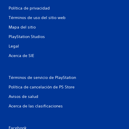
e
Política de privacidad
7
Términos de uso del sitio web
4
Mapa del sitio
c
PlayStation Studios
a
Legal
l
Acerca de SIE
i
f
Términos de servicio de PlayStation
i
Política de cancelación de PS Store
c
Avisos de salud
a
Acerca de las clasificaciones
c
Facebook