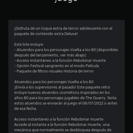
p
r
o
¡Disfruta de un toque extra de terror adolescente con el
paquete de contenido extra Deluxe!
m
Este lote incluye:
e
- Atuendos para los personajes Vuelta a los 80 (disponibles
después del lanzamiento, ver más abajo)
d
- Acceso instantáneo a la función Rebobinar muerte
- Opción Festival sangriento en el modo Película
i
- Paquete de filtros visuales Historia de terror
o
Atuendos para los personajes Vuelta a los 80
¡Envía a los supervisores al pasado! Este paquete retro
:
incluye nuevos atuendos cosméticos inspirados en los
años 80 para los personajes jugables de The Quarry. Nota:
4
estos atuendos se enviarán al juego el 08/07/2022 o antes
de esa fecha.
.
Acceso instantáneo a la función Rebobinar muerte
6
Accede al instante a la función Rebobinar muerte, una
mecánica que normalmente se desbloquea después de