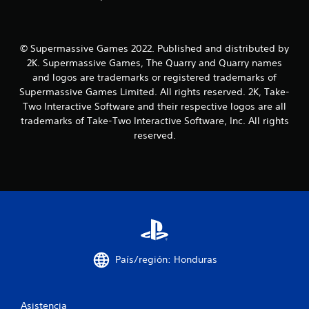
a
s
© Supermassive Games 2022. Published and distributed by
e
2K. Supermassive Games, The Quarry and Quarry names
n
and logos are trademarks or registered trademarks of
Supermassive Games Limited. All rights reserved. 2K, Take-
u
Two Interactive Software and their respective logos are all
trademarks of Take-Two Interactive Software, Inc. All rights
n
reserved.
t
o
t
a
l
País/región: Honduras
d
Asistencia