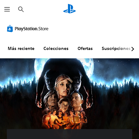
B
u
s
c
a
r
Más reciente
Colecciones
Ofertas
Suscripciones