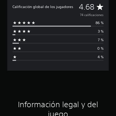
i
C
4.68
c
Calificación global de los jugadores
a
a
74 calificaciones
c
i
86 %
l
o
n
3 %
i
e
s
7 %
f
0 %
i
4 %
c
a
c
i
ó
Información legal y del
n
juego