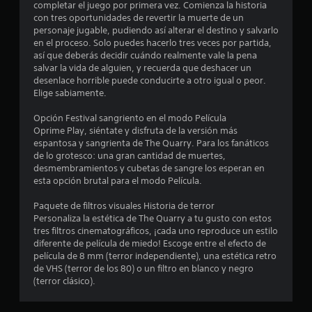
completar el juego por primera vez. Comienza la historia
8
con tres oportunidades de revertir la muerte de un
personaje jugable, pudiendo así alterar el destino y salvarlo
e
en el proceso. Solo puedes hacerlo tres veces por partida,
así que deberás decidir cuándo realmente vale la pena
s
salvar la vida de alguien, y recuerda que deshacer un
desenlace horrible puede conducirte a otro igual o peor.
t
Elige sabiamente.
r
Opción Festival sangriento en el modo Película
Oprime Play, siéntate y disfruta de la versión más
e
espantosa y sangrienta de The Quarry. Para los fanáticos
de lo grotesco: una gran cantidad de muertes,
l
desmembramientos y cubetas de sangre los esperan en
esta opción brutal para el modo Película.
l
Paquete de filtros visuales Historia de terror
a
Personaliza la estética de The Quarry a tu gusto con estos
tres filtros cinematográficos, ¡cada uno reproduce un estilo
s
diferente de película de miedo! Escoge entre el efecto de
película de 8 mm (terror independiente), una estética retro
d
de VHS (terror de los 80) o un filtro en blanco y negro
(terror clásico).
e