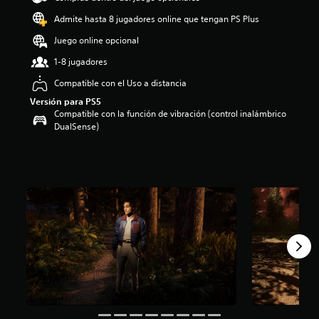
o
Admite hasta 8 jugadores online que tengan PS Plus
:
4
Juego online opcional
.
1-8 jugadores
6
8
Compatible con el Uso a distancia
e
Versión para PS5
s
Compatible con la función de vibración (control inalámbrico
t
DualSense)
r
e
l
l
a
s
d
e
c
i
n
c
o
e
s