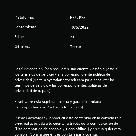
c
i
Plataforma:
PS4, PS5
n
Lanzamiento:
10/6/2022
c
Editor:
2K
o
Géneros:
Terror
e
s
Las funciones en línea requieren una cuenta y están sujetas a 
los términos de servicio y a la correspondiente política de 
privacidad (visita playstationnetwork.com para consultar los 
t
términos de servicio y las correspondientes políticas de 
privacidad de tu país).
r
El software está sujeto a licencia y garantía limitada 
e
(us.playstation.com/softwarelicense/sp).
l
Puedes descargar y reproducir este contenido en la consola PS5 
principal asociada a tu cuenta (a través de la configuración de 
l
“Uso compartido de consola y juego offline”) y en cualquier otra 
consola PS5 a la que entres con tu misma cuenta.