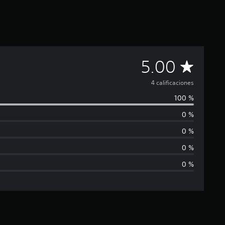
C
5.00
a
4 calificaciones
100 %
l
0 %
i
0 %
f
0 %
0 %
i
c
a