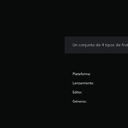
t
o
t
a
l
d
e
4
c
Un conjunto de 4 tipos de frut
a
l
i
f
i
Plataforma:
c
a
Lanzamiento:
c
Editor:
i
o
Géneros:
n
e
s