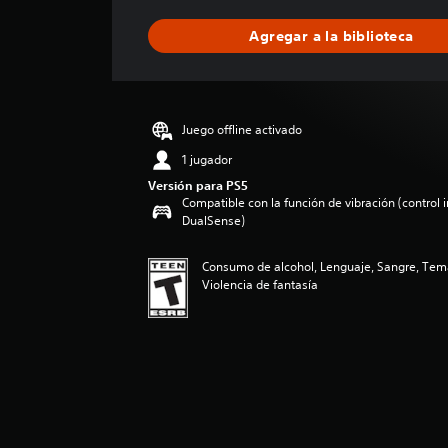
f
i
Agregar a la biblioteca
c
a
c
i
ó
Juego offline activado
n
p
1 jugador
r
Versión para PS5
o
Compatible con la función de vibración (control 
m
DualSense)
e
d
Consumo de alcohol, Lenguaje, Sangre, Tem
i
Violencia de fantasía
o
:
5
e
s
t
r
e
l