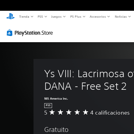
Tienda
PS5
Juegos
PS Plus
Accesorios
Noticias
Ys VIII: Lacrimosa o
DANA - Free Set 2
NIS America Inc.
PS5
5
4 calificaciones
C
a
l
Gratuito
i