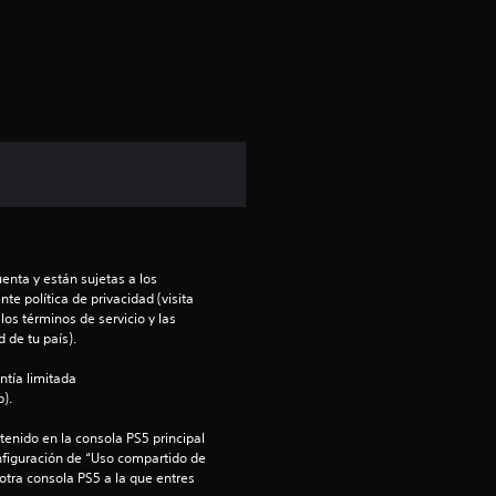
c
i
ó
n
p
r
enta y están sujetas a los 
o
te política de privacidad (visita 
os términos de servicio y las 
m
 de tu país).
ntía limitada 
e
).
d
enido en la consola PS5 principal 
nfiguración de “Uso compartido de 
i
 otra consola PS5 a la que entres 