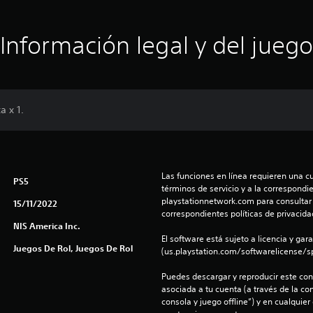
Información legal y del juego
a x 1.
Las funciones en línea requieren una cu
PS5
términos de servicio y a la correspondien
playstationnetwork.com para consultar l
15/11/2022
correspondientes políticas de privacidad
NIS America Inc.
El software está sujeto a licencia y gara
Juegos De Rol, Juegos De Rol
(us.playstation.com/softwarelicense/sp
Puedes descargar y reproducir este cont
asociada a tu cuenta (a través de la co
consola y juego offline”) y en cualquier