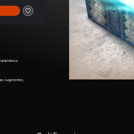
inalámbrico
as sugerentes,