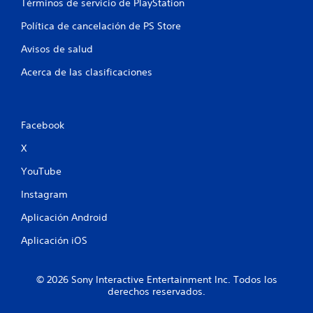
d
Términos de servicio de PlayStation
e
Política de cancelación de PS Store
Avisos de salud
2
Acerca de las clasificaciones
0
1
Facebook
c
X
a
YouTube
l
Instagram
i
Aplicación Android
f
Aplicación iOS
i
© 2026 Sony Interactive Entertainment Inc. Todos los
c
derechos reservados.