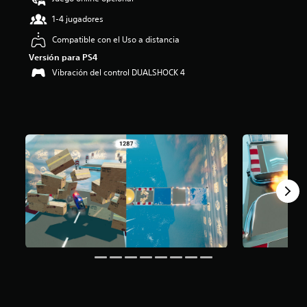
:
1-4 jugadores
3
.
Compatible con el Uso a distancia
3
Versión para PS4
7
e
Vibración del control DUALSHOCK 4
s
t
r
e
l
l
a
s
d
e
c
i
n
c
o
e
s
t
r