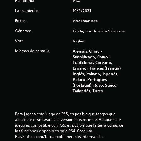
Plataforma:
PS4
3
Lanzamiento:
19/3/2021
7
Editor:
Pixel Maniacs
e
Géneros:
Fiesta, Conducción/Carreras
s
Voz:
Inglés
t
Idiomas de pantalla:
Alemán, Chino -
Simplificado, Chino -
r
Tradicional, Coreano,
Español, Francés (Francia),
e
Inglés, Italiano, Japonés,
Polaco, Portugués
l
(Portugal), Ruso, Sueco,
Tailandés, Turco
l
a
Para jugar a este juego en PS5, es posible que tengas que 
s
actualizar el software a la versión más reciente. Aunque este 
juego es compatible con PS5, es posible que falten algunas de 
d
las funciones disponibles para PS4. Consulta 
PlayStation.com/bc para obtener más información.