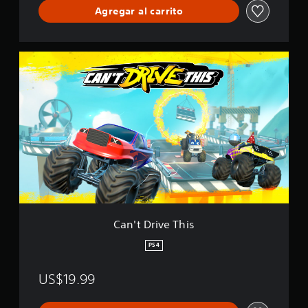
Agregar al carrito
c
a
c
i
C
o
a
n
n
e
'
s
t
D
r
i
v
e
T
h
i
s
Can't Drive This
PS4
US$19.99