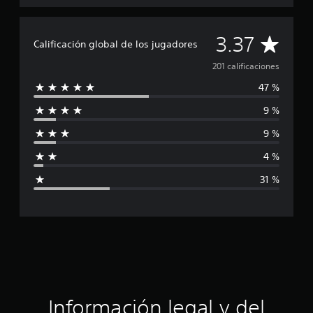
C
3.37
Calificación global de los jugadores
a
201 calificaciones
47 %
l
9 %
i
9 %
f
4 %
i
31 %
c
a
c
i
ó
Información legal y del