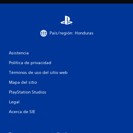
l
a
s
e
País/región: Honduras
n
Asistencia
u
Política de privacidad
n
Términos de uso del sitio web
t
Mapa del sitio
o
PlayStation Studios
t
Legal
a
Acerca de SIE
l