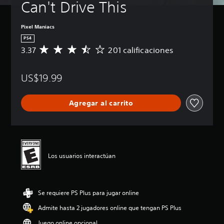
Can't Drive This
Pixel Maniacs
PS4
3.37
201 calificaciones
C
a
l
US$19.99
i
f
i
Agregar al carrito
c
a
c
i
ó
n
Los usuarios interactúan
p
r
o
m
Se requiere PS Plus para jugar online
e
d
Admite hasta 2 jugadores online que tengan PS Plus
i
o
Juego online opcional