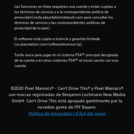
e
Las funciones en línea requieren una cuenta y están sujetas a 
los términos de servicio y a la correspondiente política de 
c
privacidad (visita playstationnetwork.com para consultar los 
términos de servicio y las correspondientes políticas de 
i
privacidad de tu país).
n
El software está sujeto a licencia y garantía limitada 
(us.playstation.com/softwarelicense/sp).
c
Tarifa única para jugar en el sistema PS4™ principal designado 
o
de la cuenta y en otros sistemas PS4™ al iniciar sesión con esa 
cuenta.
e
s
©2020 Pixel Maniacs® - Can't Drive This® y Pixel Maniacs®
t
son marcas registradas de Benjamin Lochmann New Media
GmbH. Can't Drive This está apoyado gentilmente por la
r
increíble gente de FFF Bayern.
e
Política de privacidad y EULA del juego
l