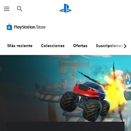
B
u
s
c
a
r
Más reciente
Colecciones
Ofertas
Suscripciones