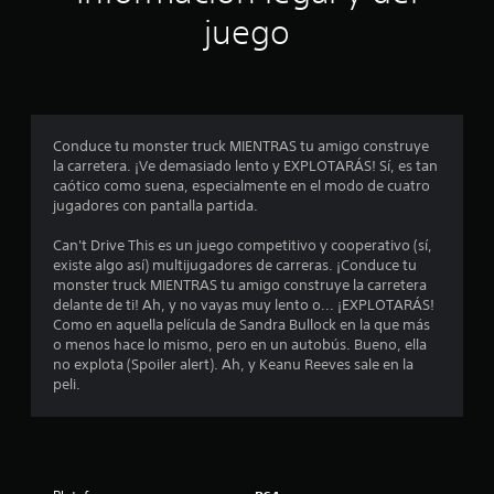
n
juego
p
r
o
Conduce tu monster truck MIENTRAS tu amigo construye
la carretera. ¡Ve demasiado lento y EXPLOTARÁS! Sí, es tan
m
caótico como suena, especialmente en el modo de cuatro
jugadores con pantalla partida.
e
Can't Drive This es un juego competitivo y cooperativo (sí,
d
existe algo así) multijugadores de carreras. ¡Conduce tu
monster truck MIENTRAS tu amigo construye la carretera
i
delante de ti! Ah, y no vayas muy lento o... ¡EXPLOTARÁS!
Como en aquella película de Sandra Bullock en la que más
o
o menos hace lo mismo, pero en un autobús. Bueno, ella
no explota (Spoiler alert). Ah, y Keanu Reeves sale en la
:
peli.
3
.